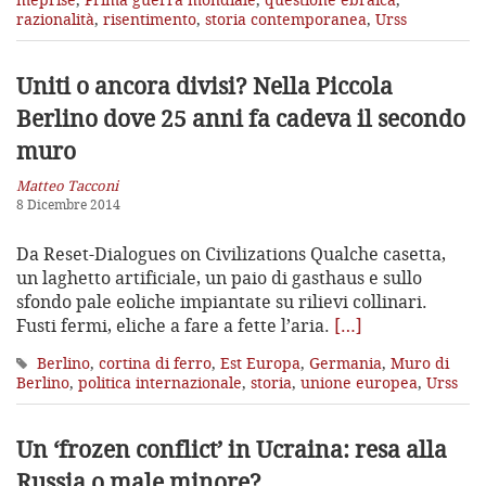
razionalità
,
risentimento
,
storia contemporanea
,
Urss
Uniti o ancora divisi? Nella Piccola
Berlino
dove 25 anni fa cadeva il secondo
muro
Matteo Tacconi
8 Dicembre 2014
Da Reset-Dialogues on Civilizations Qualche casetta,
un laghetto artificiale, un paio di gasthaus e sullo
sfondo pale eoliche impiantate su rilievi collinari.
Fusti fermi, eliche a fare a fette l’aria.
[…]
Berlino
,
cortina di ferro
,
Est Europa
,
Germania
,
Muro di
Berlino
,
politica internazionale
,
storia
,
unione europea
,
Urss
Un ‘frozen conflict’ in Ucraina:
resa alla
Russia o male minore?