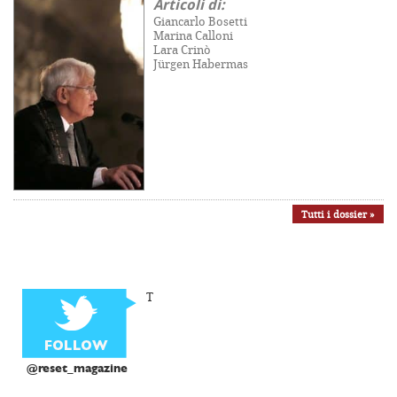
Articoli di:
Giancarlo Bosetti
Marina Calloni
Lara Crinò
Jürgen Habermas
Tutti i dossier »
T
@reset_magazine