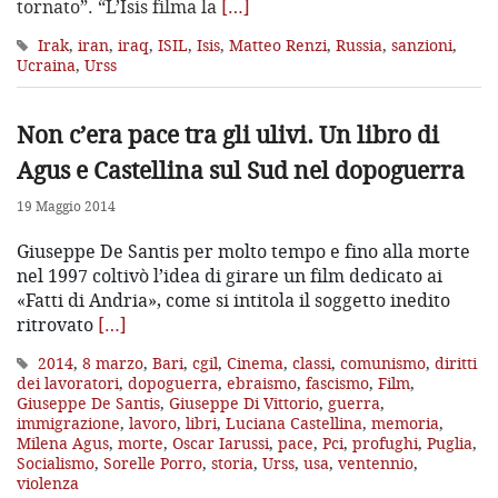
tornato”. “L’Isis filma la
[…]
Irak
,
iran
,
iraq
,
ISIL
,
Isis
,
Matteo Renzi
,
Russia
,
sanzioni
,
Ucraina
,
Urss
Non c’era pace tra gli ulivi. Un libro di
Agus e Castellina sul Sud nel dopoguerra
19 Maggio 2014
Giuseppe De Santis per molto tempo e fino alla morte
nel 1997 coltivò l’idea di girare un film dedicato ai
«Fatti di Andria», come si intitola il soggetto inedito
ritrovato
[…]
2014
,
8 marzo
,
Bari
,
cgil
,
Cinema
,
classi
,
comunismo
,
diritti
dei lavoratori
,
dopoguerra
,
ebraismo
,
fascismo
,
Film
,
Giuseppe De Santis
,
Giuseppe Di Vittorio
,
guerra
,
immigrazione
,
lavoro
,
libri
,
Luciana Castellina
,
memoria
,
Milena Agus
,
morte
,
Oscar Iarussi
,
pace
,
Pci
,
profughi
,
Puglia
,
Socialismo
,
Sorelle Porro
,
storia
,
Urss
,
usa
,
ventennio
,
violenza