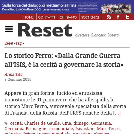
HOME
CONTATTI
CHI SIAMO
SOSTIENICI
Reset
»
Tag
»
Lo storico Ferro: «Dalla Grande Guerra
all’ISIS, è la cecità a governare la storia»
Anna Tito
5 Gennaio 2016
Appare in gran forma, lucido ed entusiasta,
nonostante le 91 primavere che ha alle spalle, lo
storico Marc Ferro, autorevole specialista della storia
di Francia, della Russia, dell’URSS nonché della
[…]
cecità
,
Charles de Gaulle
,
Cina
,
diniego
,
Germania
,
Germania Prima guerra mondiale
,
Isis
,
islam
,
Marc Ferro
,
méprise
,
Prima guerra mondiale
,
questione ebraica
,