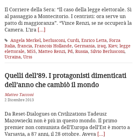
Il Corriere della Sera: “Il caso della legge elettorale. Sì
al passaggio a Montecitorio. I centristi: ora serve un
patto di maggioranza”. “Vince Renzi, se ne occuperà la
Camera. L’ira
[…]
Angela Merkel
,
berlusconi
,
Curdi
,
Enrico Letta
,
Forza
Italia
,
francia
,
Francois Hollande
,
Germania
,
iraq
,
Kiev
,
legge
elettorale
,
M5S
,
Matteo Renzi
,
Pd
,
Russia
,
Silvio Berlusconi
,
Ucraina
,
Urss
Quelli dell’89. I protagonisti dimenticati
dell’anno che cambiò il mondo
Matteo Tacconi
2 Dicembre 2013
Da Reset-Dialogues on Civilizations Tadeusz
Mazowiecki non è più in questo mondo. Il primo
premier non comunista dell’Europa dell’Est è morto a
Varsavia, a 87 anni, il 28 ottobre. Aveva
[…]