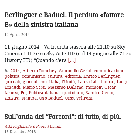
Berlinguer e Baduel. Il perduto «fattore
B» della sinistra italiana
12 Aprile 2014
11 giugno 2014 – Va in onda stasera alle 21.10 su Sky
Cinema 1 HD e su Sky Arte HD (e il 14 giugno alle 21 su
History HD) “Quando c’era
[…]
2014
,
Alberto Ronchey
,
Antonello Gerbi
,
comunicazione
politica
,
comunismo
,
cultura
,
editoria
,
Enrico Berlinguer
,
giornali
,
giornalismo
,
Italia
,
l'Unità
,
Laura Lilli
,
liberal
,
Luigi
Einaudi
,
Mario Sesti
,
Massimo D'Alema
,
memoir
,
Oscar
Iarussi
,
Pci
,
Politica italiana
,
quotidiani
,
Sandro Gerbi
,
sinistra
,
stampa
,
Ugo Baduel
,
Urss
,
Veltroni
Sull’onda dei “Forconi”: di tutto, di più.
Ada Pagliarulo e Paolo Martini
13 Dicembre 2013