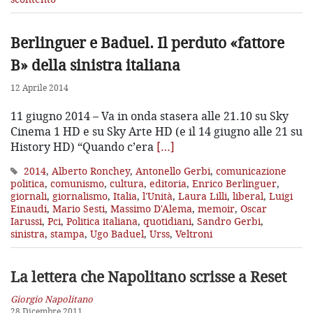
Berlinguer e Baduel. Il perduto «fattore
B» della sinistra italiana
12 Aprile 2014
11 giugno 2014 – Va in onda stasera alle 21.10 su Sky
Cinema 1 HD e su Sky Arte HD (e il 14 giugno alle 21 su
History HD) “Quando c’era
[…]
2014
,
Alberto Ronchey
,
Antonello Gerbi
,
comunicazione
politica
,
comunismo
,
cultura
,
editoria
,
Enrico Berlinguer
,
giornali
,
giornalismo
,
Italia
,
l'Unità
,
Laura Lilli
,
liberal
,
Luigi
Einaudi
,
Mario Sesti
,
Massimo D'Alema
,
memoir
,
Oscar
Iarussi
,
Pci
,
Politica italiana
,
quotidiani
,
Sandro Gerbi
,
sinistra
,
stampa
,
Ugo Baduel
,
Urss
,
Veltroni
La lettera che Napolitano scrisse a Reset
Giorgio Napolitano
28 Dicembre 2011