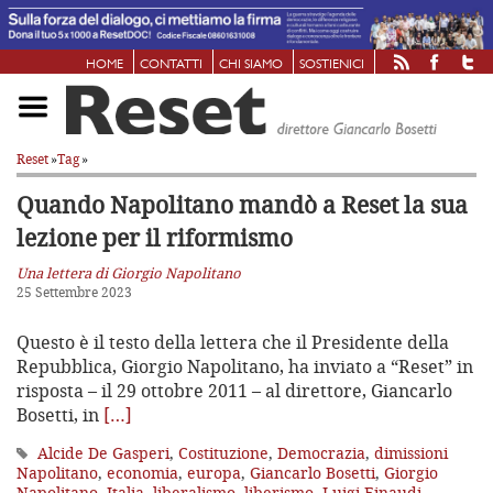
HOME
CONTATTI
CHI SIAMO
SOSTIENICI
Reset
»
Tag
»
Quando Napolitano mandò a Reset
la sua
lezione per il riformismo
Una lettera di Giorgio Napolitano
25 Settembre 2023
Questo è il testo della lettera che il Presidente della
Repubblica, Giorgio Napolitano, ha inviato a “Reset” in
risposta – il 29 ottobre 2011 – al direttore, Giancarlo
Bosetti, in
[…]
Alcide De Gasperi
,
Costituzione
,
Democrazia
,
dimissioni
Napolitano
,
economia
,
europa
,
Giancarlo Bosetti
,
Giorgio
Napolitano
,
Italia
,
liberalismo
,
liberismo
,
Luigi Einaudi
,