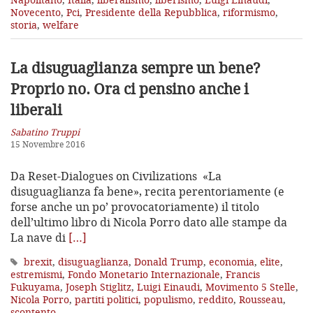
Novecento
,
Pci
,
Presidente della Repubblica
,
riformismo
,
storia
,
welfare
La disuguaglianza sempre un bene?
Proprio no. Ora ci pensino anche i
liberali
Sabatino Truppi
15 Novembre 2016
Da Reset-Dialogues on Civilizations «La
disuguaglianza fa bene», recita perentoriamente (e
forse anche un po’ provocatoriamente) il titolo
dell’ultimo libro di Nicola Porro dato alle stampe da
La nave di
[…]
brexit
,
disuguaglianza
,
Donald Trump
,
economia
,
elite
,
estremismi
,
Fondo Monetario Internazionale
,
Francis
Fukuyama
,
Joseph Stiglitz
,
Luigi Einaudi
,
Movimento 5 Stelle
,
Nicola Porro
,
partiti politici
,
populismo
,
reddito
,
Rousseau
,
scontento