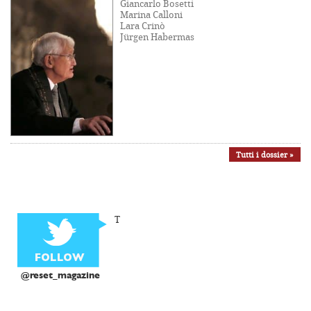
Giancarlo Bosetti
Marina Calloni
Lara Crinò
Jürgen Habermas
Tutti i dossier »
T
@reset_magazine