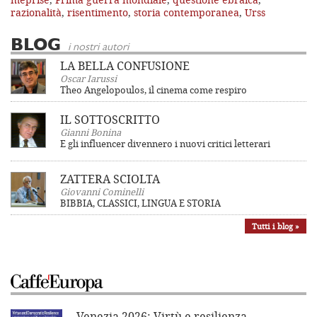
razionalità
,
risentimento
,
storia contemporanea
,
Urss
BLOG
i nostri autori
LA BELLA CONFUSIONE
Oscar Iarussi
Theo Angelopoulos, il cinema come respiro
IL SOTTOSCRITTO
Gianni Bonina
E gli influencer divennero i nuovi critici letterari
ZATTERA SCIOLTA
Giovanni Cominelli
BIBBIA, CLASSICI, LINGUA E STORIA
Tutti i blog »
Venezia 2026: Virtù e resilienza