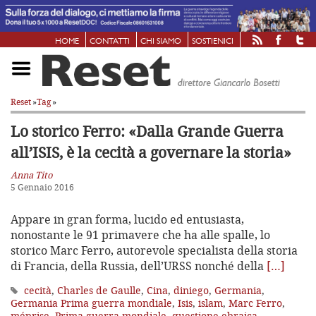
HOME
CONTATTI
CHI SIAMO
SOSTIENICI
Reset
»
Tag
»
Lo storico Ferro: «Dalla Grande Guerra
all’ISIS, è la cecità a governare la storia»
Anna Tito
5 Gennaio 2016
Appare in gran forma, lucido ed entusiasta,
nonostante le 91 primavere che ha alle spalle, lo
storico Marc Ferro, autorevole specialista della storia
di Francia, della Russia, dell’URSS nonché della
[…]
cecità
,
Charles de Gaulle
,
Cina
,
diniego
,
Germania
,
Germania Prima guerra mondiale
,
Isis
,
islam
,
Marc Ferro
,
méprise
,
Prima guerra mondiale
,
questione ebraica
,