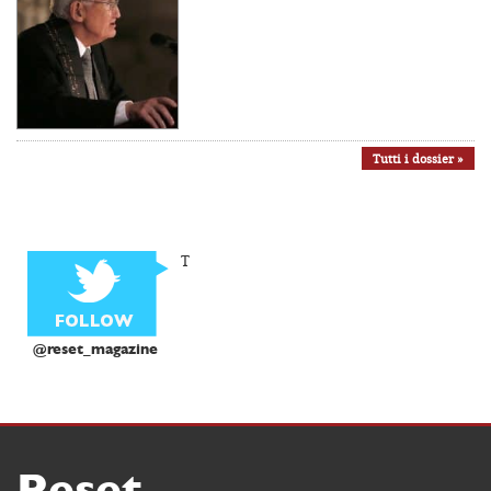
Tutti i dossier »
T
@reset_magazine