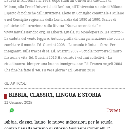
Laurea in Filosofia nel 1968, dopo studi all'Università cattolica di
Milano, alla Freie Universität di Berlino, all'Università statale di Milano.
Esperto di politiche dell’istruzione. Eletto in Consiglio comunale a Milano
e nel Consiglio regionale della Lombardia dal 1980 al 1990. Scrive di
politiche dell’istruzione sulla Rivista “Nuova secondaria” e
www.santalessandro.org, su Libertà eguale, su Mondoperaio. Ha scritto: -
La caduta del vento leggero. Autobiografia di una generazione che voleva
cambiare il mondo. Ed. Guerini 2008. - La scuola è finita… forse. Per
insegnanti sulle tracce di sé. Ed. Guerini 2009 - Scuola: rompere il muro
fra aula e vita. Ed. Guerini 2016 Ha curato i volumi collettivi: - La
cittadinanza. Idee per una buona immigrazione. Ed. Franco Angeli 2004 -
Che fine ha fatto il ’68. Fu vera gloria? Ed. Guerini 2018
GLI ARTICOLI
BIBBIA, CLASSICI, LINGUA E STORIA
22 Gennaio 2025
Tweet
Bibbia, classici, latino: le nuove indicazioni per la scuola
contro l’analfabetismo di ritorno Giovanni Cominelli 21