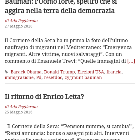
Bauman: l’Uomo forte, spettro che si
aggira nella terra della democrazia
di Ada Pagliarulo
27 Maggio 2016
Il Corriere della Sera ha in prima la foto dell’ultimo
naufragio di migranti nel Mediterraneo: “Emergenza
migranti. Altre vittime, nuovi salvataggi”. Con un
commento di Emanuele Trevi: “Quelle immagini di
[…]
Barack Obama
,
Donald Trump
,
Elezioni USA
,
francia
,
immigrazione
,
Pd
,
resetdoc
,
zygmunt bauman
Il ritorno di Enrico Letta?
di Ada Pagliarulo
25 Maggio 2016
Il Corriere della Sera: “’Pensioni minime, si cambia’”,
“Renzi annuncia: bonus o assegni più alti. Interventi
anche sulle uscite anticipate”, “Incontro governo-