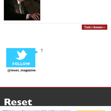
Tutti i dossier »
T
@reset_magazine
Reset
Copyright ® 2026 by Reset