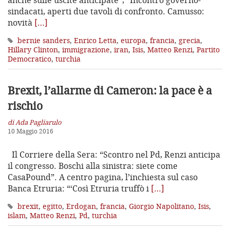
sindacati, aperti due tavoli di confronto. Camusso:
novità
[…]
bernie sanders
,
Enrico Letta
,
europa
,
francia
,
grecia
,
Hillary Clinton
,
immigrazione
,
iran
,
Isis
,
Matteo Renzi
,
Partito
Democratico
,
turchia
Brexit, l’allarme di Cameron: la pace è a
rischio
di Ada Pagliarulo
10 Maggio 2016
Il Corriere della Sera: “Scontro nel Pd, Renzi anticipa
il congresso. Boschi alla sinistra: siete come
CasaPound”. A centro pagina, l’inchiesta sul caso
Banca Etruria: “‘Così Etruria truffò i
[…]
brexit
,
egitto
,
Erdogan
,
francia
,
Giorgio Napolitano
,
Isis
,
islam
,
Matteo Renzi
,
Pd
,
turchia