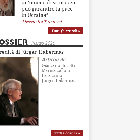
un’unione di sicurezza
può garantire la pace
in Ucraina”
Alessandra Tommasi
Tutti gli articoli »
OSSIER
Marzo 2026
eredità di Jürgen Habermas
Articoli di:
Giancarlo Bosetti
Marina Calloni
Lara Crinò
Jürgen Habermas
Tutti i dossier »