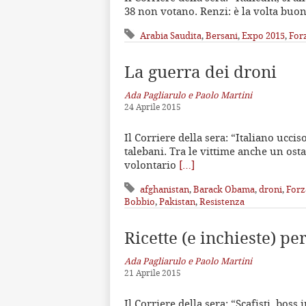
38 non votano. Renzi: è la volta buon
Arabia Saudita
,
Bersani
,
Expo 2015
,
Forz
La guerra dei droni
Ada Pagliarulo e Paolo Martini
24 Aprile 2015
Il Corriere della sera: “Italiano ucci
talebani. Tra le vittime anche un ost
volontario
[…]
afghanistan
,
Barack Obama
,
droni
,
Forz
Bobbio
,
Pakistan
,
Resistenza
Ricette (e inchieste) pe
Ada Pagliarulo e Paolo Martini
21 Aprile 2015
Il Corriere della sera: “Scafisti, boss