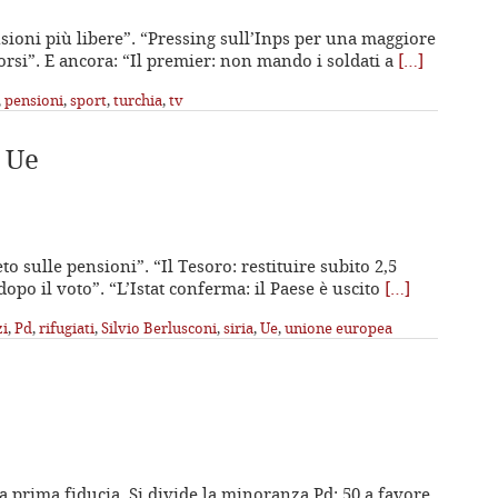
nsioni più libere”. “Pressing sull’Inps per una maggiore
mborsi”. E ancora: “Il premier: non mando i soldati a
[…]
,
pensioni
,
sport
,
turchia
,
tv
e Ue
eto sulle pensioni”. “Il Tesoro: restituire subito 2,5
 dopo il voto”. “L’Istat conferma: il Paese è uscito
[…]
zi
,
Pd
,
rifugiati
,
Silvio Berlusconi
,
siria
,
Ue
,
unione europea
lla prima fiducia. Si divide la minoranza Pd: 50 a favore,