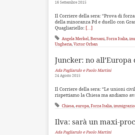
16 Settembre 2015
Il Corriere della sera: “Prova di forz
della minoranza Pd e duello con Gras
Quagliariello:
[…]
Angela Merkel
,
Bersani
,
Forza Italia
,
im
Ungheria
,
Victor Orban
Juncker: no all’Europa
Ada Pagliarulo e Paolo Martini
24 Agosto 2015
Il Corriere della sera: “Le unioni civ
rispettiamo la Chiesa ma andiamo ava
Chiesa
,
europa
,
Forza Italia
,
immigrazi
Ilva: sarà un maxi-pro
Ada Pagliarulo e Paolo Martini