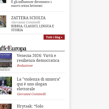
E gli influencer divennero i
nuovi critici letterari
ZATTERA SCIOLTA
Giovanni Cominelli
BIBBIA, CLASSICI, LINGUA E
STORIA
Tutti i blog »
Venezia 2026: Virtù e
resilienza democratica
Redazione
La "violenza di sinistra"
qui è uno slogan
elettorale
Giovanni Cominelli
Hrytsak: “Solo