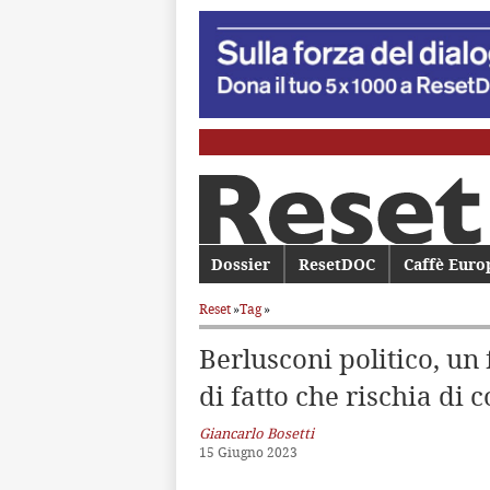
Menu principale
Dossier
Vai al contenuto principale
Vai al contenuto secondario
ResetDOC
Caffè Euro
Reset
»
Tag
»
Berlusconi politico, un
di fatto che rischia di 
Giancarlo Bosetti
15 Giugno 2023