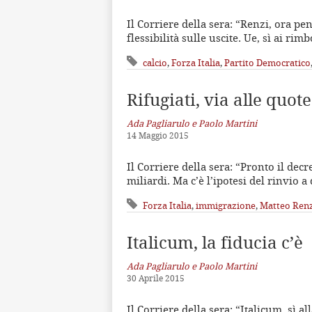
Il Corriere della sera: “Renzi, ora pe
flessibilità sulle uscite. Ue, sì ai ri
calcio
,
Forza Italia
,
Partito Democratico
Rifugiati, via alle quot
Ada Pagliarulo e Paolo Martini
14 Maggio 2015
Il Corriere della sera: “Pronto il decr
miliardi. Ma c’è l’ipotesi del rinvio a
Forza Italia
,
immigrazione
,
Matteo Ren
Italicum, la fiducia c’è
Ada Pagliarulo e Paolo Martini
30 Aprile 2015
Il Corriere della sera: “Italicum, sì a