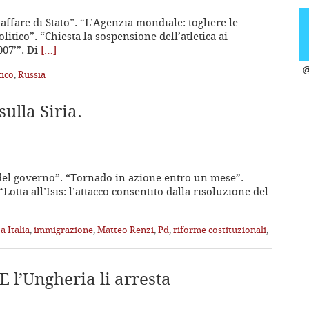
 affare di Stato”. “L’Agenzia mondiale: togliere le
itico”. “Chiesta la sospensione dell’atletica ai
007’”. Di
[…]
@
tico
,
Russia
sulla Siria.
no del governo”. “Tornado in azione entro un mese”.
“Lotta all’Isis: l’attacco consentito dalla risoluzione del
a Italia
,
immigrazione
,
Matteo Renzi
,
Pd
,
riforme costituzionali
,
E l’Ungheria li arresta