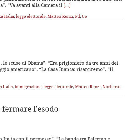
a”. “Va avanti alla Camera il
[…]
a Italia
,
legge elettorale
,
Matteo Renzi
,
Pd
,
Ue
so, le scuse di Obama”. “Era prigioniero da tre anni dei
aggio americano”. “La Casa Bianca: risarciremo”. “Il
a Italia
,
immigrazione
,
legge elettorale
,
Matteo Renzi
,
Norberto
r fermare l’esodo
 in Italia con il permesso”. “La banda tra Palermo e