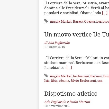
Il Corriere della Sera: “Austria, avanz
domina alle Presidenziali. Verdi al ba
popolari e socialisti. Obama loda
[…]
Angela Merkel
,
Barack Obama
,
berlusco
Un nuovo vertice Ue-Tur
di Ada Pagliarulo
17 Marzo 2016
Il Corriere della Sera: “Meloni in c
sindaco mamma’. Berlusconi: ex fascis
Panebianco:
[…]
Angela Merkel
,
berlusconi
,
Bersani
,
Don
Isis
,
libia
,
obama
,
Silvio Berlusconi
,
usa
Dispotismo atletico
Ada Pagliarulo e Paolo Martini
10 Novembre 2015