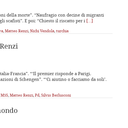
moni della morte”. “Naufragio con decine di migranti
gli scafisti”. E poi: “Chiesto il riscatto per i
[…]
va
,
Matteo Renzi
,
Nichi Vendola
,
turchia
 Renzi
Italia-Francia”. “‘Il premier risponde a Parigi.
azioni di Schengen”. “‘Ci aiutino o facciamo da soli’.
,
M5S
,
Matteo Renzi
,
Pd
,
Silvio Berlusconi
 mondo