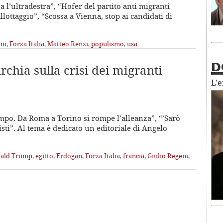
a l’ultradestra”, “Hofer del partito anti migranti
llottaggio”, “Scossa a Vienna, stop ai candidati di
ni
,
Forza Italia
,
Matteo Renzi
,
populismo
,
usa
chia sulla crisi dei migranti
D
L'
ampo. Da Roma a Torino si rompe l’alleanza”, “’Sarò
ti”. Al tema è dedicato un editoriale di Angelo
ald Trump
,
egitto
,
Erdogan
,
Forza Italia
,
francia
,
Giulio Regeni
,