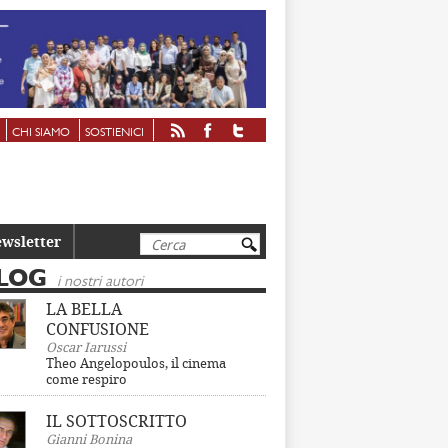
CHI SIAMO
SOSTIENICI
Cerca
wsletter
LOG
i nostri autori
LA BELLA
CONFUSIONE
Oscar Iarussi
Theo Angelopoulos, il cinema
come respiro
IL SOTTOSCRITTO
Gianni Bonina