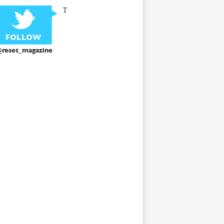
T
reset_magazine