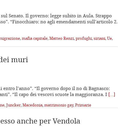
a sul Senato. Il governo: legge subito in Aula. Strappo
so”. “Finocchiaro: no agli emendamenti sull’articolo 2.
migrazione
,
mafia capitale
,
Matteo Renzi
,
profughi
,
siriani
,
Ue
,
 dei muri
ili entro l’anno”. “Il governo dopo il no di Bagnasco:
nti”. “Il capo dei vescovi scuote la maggioranza. I
[…]
one
,
Juncker
,
Macedonia
,
matrimonio gay
,
Primarie
cesso anche per Vendola