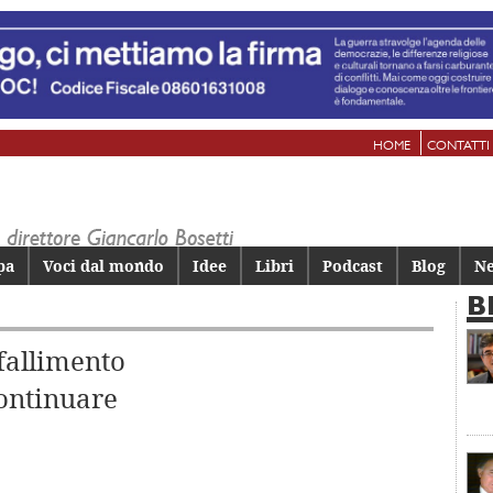
HOME
CONTATTI
pa
Voci dal mondo
Idee
Libri
Podcast
Blog
Ne
B
 fallimento
continuare