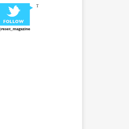
T
reset_magazine