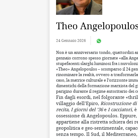
Theo Angelopoulos
24 Gennaio 2026
Non è un anniversario tondo, quattordici an
gennaio corrono spesso giornate «alla Ange
stupefacenti slarghi luminosi fra i nuvoloni
«Theo» Angelopoulos – scomparso il 24 genna
rinominare la realtà, ovvero a trasformarla
caso, la matrice culturale e l’orizzonte imma
dimentichi della formazione marxista del gi
parigino durante il regime autoritario dei c
Fin dagli esordi, nel folgorante «thri
villaggio dell’Epiro,
Ricostruzione di 
recita, I giorni del ’36
e
I cacciatori
, è
ossessione di Angelopoulos. Eppure,
appartiene alla ristretta schiera dei 
geopolitica e geo-sentimentale, capa
senza tempo. Il Sud, il Mediterraneo,