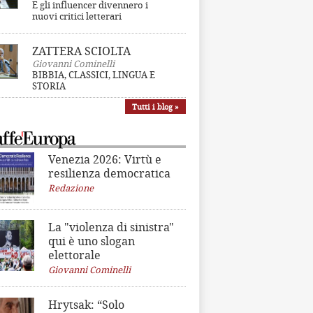
E gli influencer divennero i
nuovi critici letterari
ZATTERA SCIOLTA
Giovanni Cominelli
BIBBIA, CLASSICI, LINGUA E
STORIA
Tutti i blog »
Venezia 2026: Virtù e
resilienza democratica
Redazione
La "violenza di sinistra"
qui è uno slogan
elettorale
Giovanni Cominelli
Hrytsak: “Solo