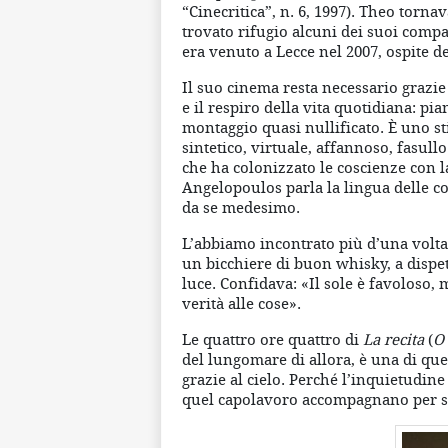
“Cinecritica”, n. 6, 1997). Theo torna
trovato rifugio alcuni dei suoi compa
era venuto a Lecce nel 2007, ospite d
Il suo cinema resta necessario grazie
e il respiro della vita quotidiana: p
montaggio quasi nullificato. È uno s
sintetico, virtuale, affannoso, fasull
che ha colonizzato le coscienze con la
Angelopoulos parla la lingua delle cos
da se medesimo.
L’abbiamo incontrato più d’una volta 
un bicchiere di buon whisky, a dispet
luce. Confidava: «Il sole è favoloso, 
verità alle cose».
Le quattro ore quattro di
La recita
(
O
del lungomare di allora, è una di que
grazie al cielo. Perché l’inquietudine
quel capolavoro accompagnano per s