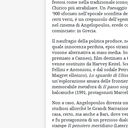
festosi come nella tradizionale iconog
Chirico più atrabiliare. Un
Paesaggio 
‘900 sfociato nell’epocale sconfitta de
certi versi, è un crepuscolo dell’ege
nel cinema di Angelopoulos, erede co
cominciato: in Grecia.
Il naufragio della politica produce, n
quale innocenza perduta, epos strania
visione alternativa ai mass media. So
premiato a Cannes), film destinato a
venne sostituito da Harvey Keitel. S
Fellini e Antonioni, e dal sodale Petr
Maigret ellenico),
Lo sguardo di Ulis
un’esplorazione amara delle frontiere
memorabile metafora di
Il passo sos
balcaniche (1991, protagonisti Marce
Non a caso, Angelopoulos diventa un 
studiosi allorché le Grandi Narrazion
casa, certo, ma anche a Bari, dove ve
e fu protagonista di un prezioso dia
stampe
Il pensiero meridiano
(Laterz