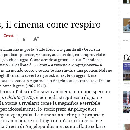
, il cinema come respiro
Tweet
-
+
a
A
ni, ma che importa. Sullo Ionio che guarda alla Grecia in
lopoulos»: piovose, ventose, assai fredde, con improvvisi e
 gravidi di uggia. Come accade ai grandi artisti, Theodoros
io 2012 all’età di 77 anni – è riuscito a «imprigionare» e
 in un mondo coeso e coerente che rinvia a una poetica. Nel suo
ginifico sono severi e rigorosi, tuttavia struggenti, mai
ovane avvocato e giornalista Angelopoulos costretto all’esilio
olonnelli greci (1967-1974).
ller» sull’idea di Giustizia ambientato in uno sperduto
un delitto
(1970), e poi nella strepitosa trilogia
La
 la Storia a rivelarsi come la magnifica e terribile
 paradossalmente, lo storiografo Angelopoulos
registi «geografi». La dimensione che gli è propria è
ce di ammantare un luogo di un’aura universale e
 la Grecia di Angelopoulos non sono affatto solari e