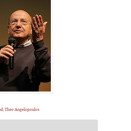
ud
,
Theo Angelopoulos