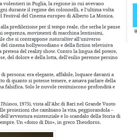
va volentieri in Puglia, la regione in cui avevano
gni durante il regime dei colonnelli, e l’ultima volta
el Festival del Cinema europeo di Alberto La Monica.
 alla predilezione per il tempo reale, che serba le pause
@
iani sequenza, movimenti di macchina lentissimi,
tile che si contrappone
naturaliter
all’universo
o del cinema hollywoodiano e della fiction televisiva
 pretesa del reality show. Contro la lingua del potere,
e, del dolore e della lotta, dell’esilio perenne persino
di persona: era elegante, affabile, loquace davanti a
to di quanto si potesse temere, e amava parlare della
ma falsifica. Solo le nuvole restituiscono profondità e
 Thiasos
, 1975), vista all’Abc di Bari nel Grande Vuoto
lle proiezioni che cambiano la vita, peggiorandola –
 dell’avventura esistenziale e lo scandalo della Storia di
empre. Un «dono di Dio», in greco Theodoros.