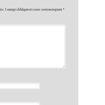
ato.
I campi obbligatori sono contrassegnati
*