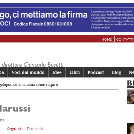
HOME
CONTATTI
pa
Voci dal mondo
Idee
Libri
Podcast
Blog
Ne
B
elopoulos, il cinema come respiro
Iarussi
sta.
Seguimi su Facebook