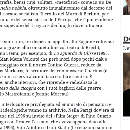
rafia, bensì cupi, solitari, «metafisici» come in un De
nella nebbia
, oltretutto immalinconito dal decorso del
l riscatto socialista. Il crollo del Muro di Berlino, per
monia e del senso stesso dell’Europa, che è più evidente
nsapevole del Tragico e dei luoghi dove tutto era
D
ei suoi film, un disperato appello alla Ragione coltivata
to grazie alla consuetudine col teatro di Brecht,
L'
no i temi, per esempio, di
Lo sguardo di Ulisse
(1995,
 Gian Maria Volonté che però morì dopo pochi ciak e
ceneggiato con il nostro Tonino Guerra, reduce da
os Markaris, lo scrittore del commissario Charìtos (il
se
non riserva alcuna Itaca cui fare rientro. È
, anche interiori, che riprende e radicalizza la
peso della cicogna
con i suoi bagliori delle guerre
llo Mastroianni e Jeanne Moreau).
interlocutore privilegiato ed ammirato di pensatori e
i ideologiche vanno in archivio. Nella Parigi dov’era di
nne nel 1996 su invito del «Film Stage» di Pino Guario
logo con Franco Cassano, che aveva appena dato alle
a 1996), Vito Attolini e Irini Stathi (le relazioni sono in