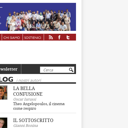
CHI SIAMO
SOSTIENICI
Cerca
wsletter
LOG
i nostri autori
LA BELLA
CONFUSIONE
Oscar Iarussi
Theo Angelopoulos, il cinema
come respiro
IL SOTTOSCRITTO
Gianni Bonina