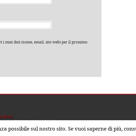
 i miei dati (nome, email, sito web) per il prossimo
y Reset
hi siamo
Sostienici
nza possibile sul nostro sito. Se vuoi saperne di più, cons