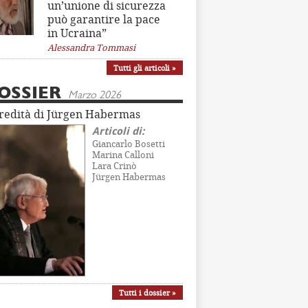
un’unione di sicurezza
può garantire la pace
in Ucraina”
Alessandra Tommasi
Tutti gli articoli »
OSSIER
Marzo 2026
eredità di Jürgen Habermas
Articoli di:
Giancarlo Bosetti
Marina Calloni
Lara Crinò
Jürgen Habermas
Tutti i dossier »