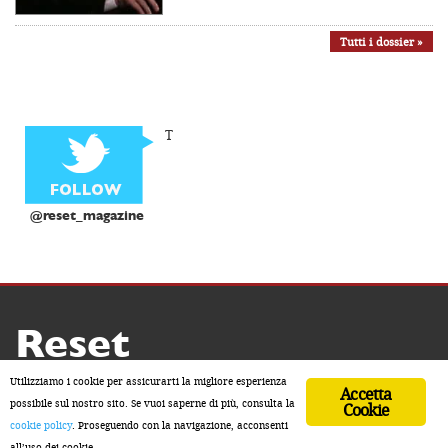
Tutti i dossier »
T
@reset_magazine
Reset
Copyright ® 2026 by Reset
Utilizziamo i cookie per assicurarti la migliore esperienza
Accetta
Home
Contatti
Chi siamo
Sostienici
possibile sul nostro sito. Se vuoi saperne di più, consulta la
Cookie
cookie policy
. Proseguendo con la navigazione, acconsenti
ISSN 2611-5883
all’uso dei cookie.