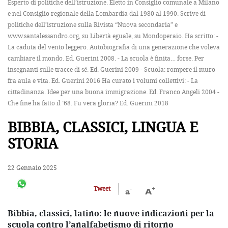
Esperto di politiche dell’istruzione. Eletto in Consiglio comunale a Milano
e nel Consiglio regionale della Lombardia dal 1980 al 1990. Scrive di
politiche dell’istruzione sulla Rivista “Nuova secondaria” e
www.santalessandro.org, su Libertà eguale, su Mondoperaio. Ha scritto: -
La caduta del vento leggero. Autobiografia di una generazione che voleva
cambiare il mondo. Ed. Guerini 2008. - La scuola è finita… forse. Per
insegnanti sulle tracce di sé. Ed. Guerini 2009 - Scuola: rompere il muro
fra aula e vita. Ed. Guerini 2016 Ha curato i volumi collettivi: - La
cittadinanza. Idee per una buona immigrazione. Ed. Franco Angeli 2004 -
Che fine ha fatto il ’68. Fu vera gloria? Ed. Guerini 2018
BIBBIA, CLASSICI, LINGUA E
STORIA
22 Gennaio 2025
-
+
Tweet
a
A
Bibbia, classici, latino: le nuove indicazioni per la
scuola contro l’analfabetismo di ritorno