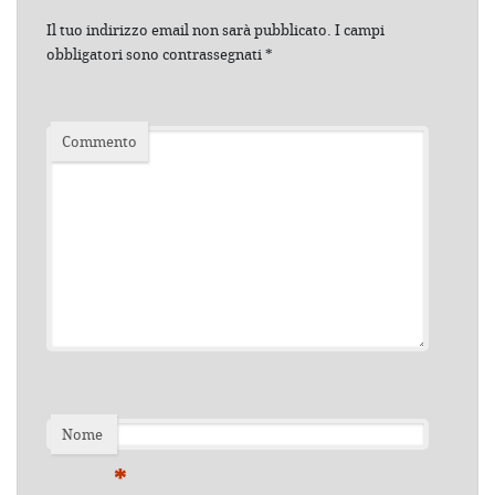
Il tuo indirizzo email non sarà pubblicato.
I campi
obbligatori sono contrassegnati
*
Commento
Nome
*