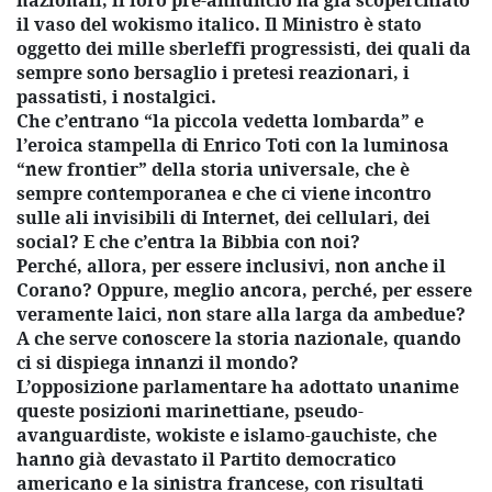
nazionali, il loro pre-annuncio ha già scoperchiato
il vaso del wokismo italico. Il Ministro è stato
oggetto dei mille sberleffi progressisti, dei quali da
sempre sono bersaglio i pretesi reazionari, i
passatisti, i nostalgici.
Che c’entrano “la piccola vedetta lombarda” e
l’eroica stampella di Enrico Toti con la luminosa
“new frontier” della storia universale, che è
sempre contemporanea e che ci viene incontro
sulle ali invisibili di Internet, dei cellulari, dei
social? E che c’entra la Bibbia con noi?
Perché, allora, per essere inclusivi, non anche il
Corano? Oppure, meglio ancora, perché, per essere
veramente laici, non stare alla larga da ambedue?
A che serve conoscere la storia nazionale, quando
ci si dispiega innanzi il mondo?
L’opposizione parlamentare ha adottato unanime
queste posizioni marinettiane, pseudo-
avanguardiste, wokiste e islamo-gauchiste, che
hanno già devastato il Partito democratico
americano e la sinistra francese, con risultati