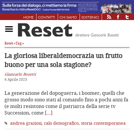
HOME
CONTATTI
CHI SIAMO
SOSTIENICI
Reset
»
Tag
»
La gloriosa liberaldemocrazia
un frutto
buono per una sola stagione?
Giancarlo Bosetti
6 Aprile 2023
La generazione del dopoguerra, i boomer, quelli che
grosso modo sono stati al comando fino a pochi anni fa
(e molti resistono come il patriarca della serie tv
Succession, come
[…]
andrea graziosi
,
calo demografico
,
storia contemporanea