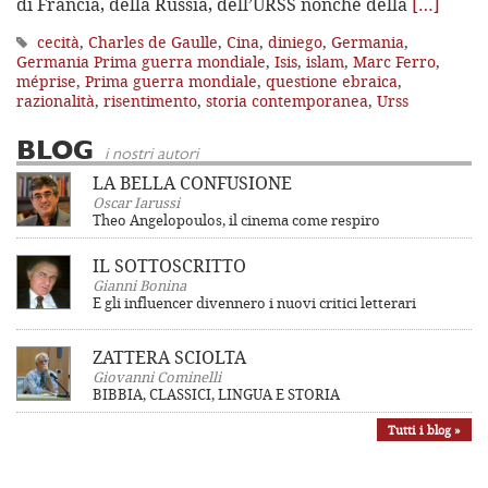
di Francia, della Russia, dell’URSS nonché della
[…]
cecità
,
Charles de Gaulle
,
Cina
,
diniego
,
Germania
,
Germania Prima guerra mondiale
,
Isis
,
islam
,
Marc Ferro
,
méprise
,
Prima guerra mondiale
,
questione ebraica
,
razionalità
,
risentimento
,
storia contemporanea
,
Urss
BLOG
i nostri autori
LA BELLA CONFUSIONE
Oscar Iarussi
Theo Angelopoulos, il cinema come respiro
IL SOTTOSCRITTO
Gianni Bonina
E gli influencer divennero i nuovi critici letterari
ZATTERA SCIOLTA
Giovanni Cominelli
BIBBIA, CLASSICI, LINGUA E STORIA
Tutti i blog »