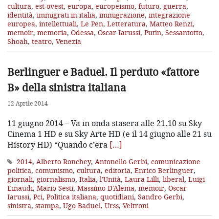
cultura
,
est-ovest
,
europa
,
europeismo
,
futuro
,
guerra
,
identità
,
immigrati in italia
,
immigrazione
,
integrazione
europea
,
intellettuali
,
Le Pen
,
Letteratura
,
Matteo Renzi
,
memoir
,
memoria
,
Odessa
,
Oscar Iarussi
,
Putin
,
Sessantotto
,
Shoah
,
teatro
,
Venezia
Berlinguer e Baduel. Il perduto «fattore
B» della sinistra italiana
12 Aprile 2014
11 giugno 2014 – Va in onda stasera alle 21.10 su Sky
Cinema 1 HD e su Sky Arte HD (e il 14 giugno alle 21 su
History HD) “Quando c’era
[…]
2014
,
Alberto Ronchey
,
Antonello Gerbi
,
comunicazione
politica
,
comunismo
,
cultura
,
editoria
,
Enrico Berlinguer
,
giornali
,
giornalismo
,
Italia
,
l'Unità
,
Laura Lilli
,
liberal
,
Luigi
Einaudi
,
Mario Sesti
,
Massimo D'Alema
,
memoir
,
Oscar
Iarussi
,
Pci
,
Politica italiana
,
quotidiani
,
Sandro Gerbi
,
sinistra
,
stampa
,
Ugo Baduel
,
Urss
,
Veltroni