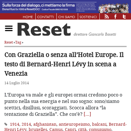
HOME
CONTATTI
CHI SIAMO
SOSTIENICI
Reset
»
Tag
»
Con Graziella o senza all’Hotel Europe. Il
testo di Bernard-Henri Lévy in scena a
Venezia
14 Luglio 2014
L’Europa va male e gli europei ormai credono poco o
punto nella sua energia e nel suo sogno: sono/siamo
scettici, disillusi, scoraggiati. Scocca allora “la
tentazione di Graziella”. Che cos’è?
[…]
1914
,
2014
,
afghanistan
,
antieuropeismo
,
balcani
,
Bernard-
Henri Lévy
,
bruxelles
,
Camus
,
Capri
,
città
,
comunismo
,