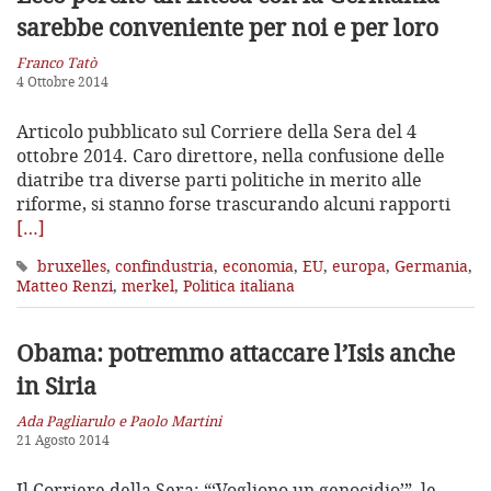
sarebbe conveniente per noi e per loro
Franco Tatò
4 Ottobre 2014
Articolo pubblicato sul Corriere della Sera del 4
ottobre 2014. Caro direttore, nella confusione delle
diatribe tra diverse parti politiche in merito alle
riforme, si stanno forse trascurando alcuni rapporti
[…]
bruxelles
,
confindustria
,
economia
,
EU
,
europa
,
Germania
,
Matteo Renzi
,
merkel
,
Politica italiana
Obama: potremmo attaccare l’Isis anche
in Siria
Ada Pagliarulo e Paolo Martini
21 Agosto 2014
Il Corriere della Sera: “‘Vogliono un genocidio’”, le