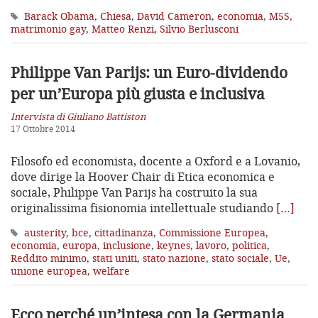
Barack Obama
,
Chiesa
,
David Cameron
,
economia
,
M5S
,
matrimonio gay
,
Matteo Renzi
,
Silvio Berlusconi
Philippe Van Parijs: un Euro-dividendo
per un’Europa più giusta e inclusiva
Intervista di Giuliano Battiston
17 Ottobre 2014
Filosofo ed economista, docente a Oxford e a Lovanio,
dove dirige la Hoover Chair di Etica economica e
sociale, Philippe Van Parijs ha costruito la sua
originalissima fisionomia intellettuale studiando
[…]
austerity
,
bce
,
cittadinanza
,
Commissione Europea
,
economia
,
europa
,
inclusione
,
keynes
,
lavoro
,
politica
,
Reddito minimo
,
stati uniti
,
stato nazione
,
stato sociale
,
Ue
,
unione europea
,
welfare
Ecco perché un’intesa con la Germania