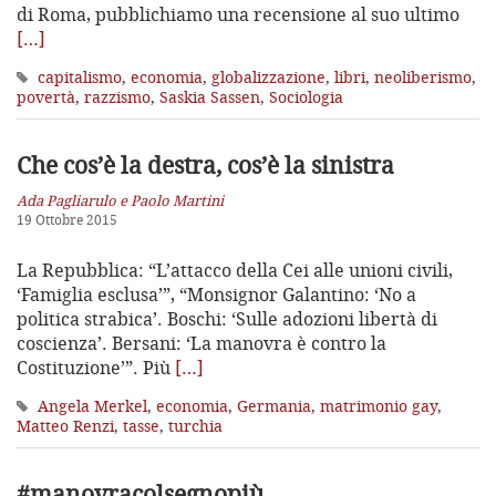
di Roma, pubblichiamo una recensione al suo ultimo
[…]
capitalismo
,
economia
,
globalizzazione
,
libri
,
neoliberismo
,
povertà
,
razzismo
,
Saskia Sassen
,
Sociologia
Che cos’è la destra, cos’è la sinistra
Ada Pagliarulo e Paolo Martini
19 Ottobre 2015
La Repubblica: “L’attacco della Cei alle unioni civili,
‘Famiglia esclusa’”, “Monsignor Galantino: ‘No a
politica strabica’. Boschi: ‘Sulle adozioni libertà di
coscienza’. Bersani: ‘La manovra è contro la
Costituzione’”. Più
[…]
Angela Merkel
,
economia
,
Germania
,
matrimonio gay
,
Matteo Renzi
,
tasse
,
turchia
#manovracolsegnopiù