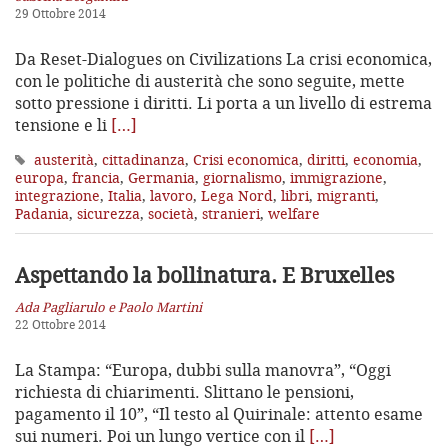
29 Ottobre 2014
Da Reset-Dialogues on Civilizations La crisi economica,
con le politiche di austerità che sono seguite, mette
sotto pressione i diritti. Li porta a un livello di estrema
tensione e li
[…]
austerità
,
cittadinanza
,
Crisi economica
,
diritti
,
economia
,
europa
,
francia
,
Germania
,
giornalismo
,
immigrazione
,
integrazione
,
Italia
,
lavoro
,
Lega Nord
,
libri
,
migranti
,
Padania
,
sicurezza
,
società
,
stranieri
,
welfare
Aspettando la bollinatura. E Bruxelles
Ada Pagliarulo e Paolo Martini
22 Ottobre 2014
La Stampa: “Europa, dubbi sulla manovra”, “Oggi
richiesta di chiarimenti. Slittano le pensioni,
pagamento il 10”, “Il testo al Quirinale: attento esame
sui numeri. Poi un lungo vertice con il
[…]