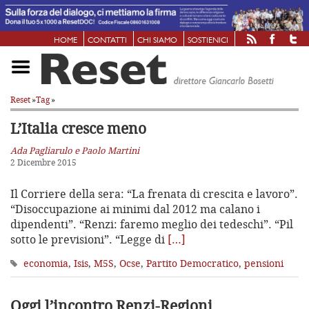
HOME
CONTATTI
CHI SIAMO
SOSTIENICI
Reset
»
Tag
»
L’Italia cresce meno
Ada Pagliarulo e Paolo Martini
2 Dicembre 2015
Il Corriere della sera: “La frenata di crescita e lavoro”.
“Disoccupazione ai minimi dal 2012 ma calano i
dipendenti”. “Renzi: faremo meglio dei tedeschi”. “Pil
sotto le previsioni”. “Legge di
[…]
economia
,
Isis
,
M5S
,
Ocse
,
Partito Democratico
,
pensioni
Oggi l’incontro Renzi-Regioni