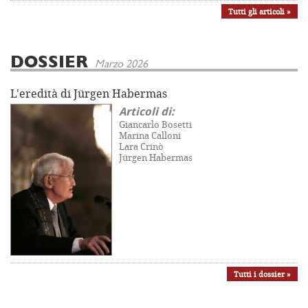
Tutti gli articoli »
DOSSIER
Marzo 2026
L'eredità di Jürgen Habermas
Articoli di:
Giancarlo Bosetti
Marina Calloni
Lara Crinò
Jürgen Habermas
Tutti i dossier »