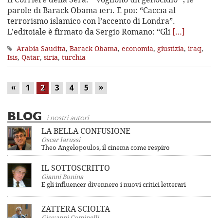
parole di Barack Obama ieri. E poi: “Caccia al
terrorismo islamico con l’accento di Londra”.
L’editoiale è firmato da Sergio Romano: “Gli
[…]
Arabia Saudita
,
Barack Obama
,
economia
,
giustizia
,
iraq
,
Isis
,
Qatar
,
siria
,
turchia
«
»
1
2
3
4
5
BLOG
i nostri autori
LA BELLA CONFUSIONE
Oscar Iarussi
Theo Angelopoulos, il cinema come respiro
IL SOTTOSCRITTO
Gianni Bonina
E gli influencer divennero i nuovi critici letterari
ZATTERA SCIOLTA
Giovanni Cominelli