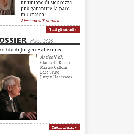
un’unione di sicurezza
può garantire la pace
in Ucraina”
Alessandra Tommasi
Tutti gli articoli »
OSSIER
Marzo 2026
eredità di Jürgen Habermas
Articoli di:
Giancarlo Bosetti
Marina Calloni
Lara Crinò
Jürgen Habermas
Tutti i dossier »