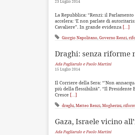
23 Luglio 2014
La Repubblica: “Renzi: il Parlamento 
accelera: ‘E non parlate di autoritari
Cavaliere”. In grande evidenza
[…]
Giorgio Napolitano
,
Governo Renzi
,
rif
Draghi: senza riforme n
Ada Pagliarulo e Paolo Martini
15 Luglio 2014
Il Corriere della Sera: “’Non annacqua
più della flessibilità”. “Il Presidente
Cresce
[…]
draghi
,
Matteo Renzi
,
Mogherini
,
rifor
Gaza, Israele vicino all
Ada Pagliarulo e Paolo Martini