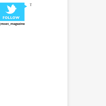
T
reset_magazine