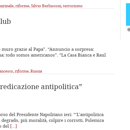
uirinale
,
riforme
,
Silvio Berlusconi
,
terrorismo
club
@
imo muro grazie al Papa”. “Annuncio a sorpresa:
ma: todo somos americanos”. “La Casa Bianca e Raul
ancesco
,
riforme
,
Russia
redicazione antipolitica”
orso del Presidente Napolitano ieri: “‘L’antipolitica
 degrado, più moralità, colpire i corrotti. Polemica
so del
[…]