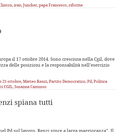
Clinton
,
iran
,
Juncker
,
papa Francesco
,
riforme
o
ropa il 17 ottobre 2014. Sono cresciuta nella Cgil, dove
zza delle posizioni e la responsabilità nell’esercizio
e 25 ottobre
,
Matteo Renzi
,
Partito Democratico
,
Pd
,
Politica
ti CGIL
,
Susanna Camusso
enzi spiana tutti
 nel Pd sul lavoro. Renzi vince a larga maggioranza”. Il