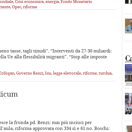
ondiale
,
Crisi economica
,
energia
,
Fondo Monetario
riente
,
Opec
,
riforme
no tasse, tagli timidi”. “Interventi da 27-30 miliardi:
ella Ue alla flessibilità migranti”. “Stop alle imposte
Erdogan
,
Governo Renzi
,
Isis
,
legge elettorale
,
riforme
,
turchia
,
alicum
esce la fronda pd. Renzi: mai più inciuci per
l’aula, riforma approvata con 334 sì e 61 no. Boschi: