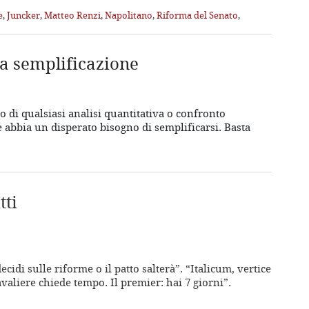
e
,
Juncker
,
Matteo Renzi
,
Napolitano
,
Riforma del Senato
,
a semplificazione
o di qualsiasi analisi quantitativa o confronto
 abbia un disperato bisogno di semplificarsi. Basta
]
tti
cidi sulle riforme o il patto salterà”. “Italicum, vertice
avaliere chiede tempo. Il premier: hai 7 giorni”.