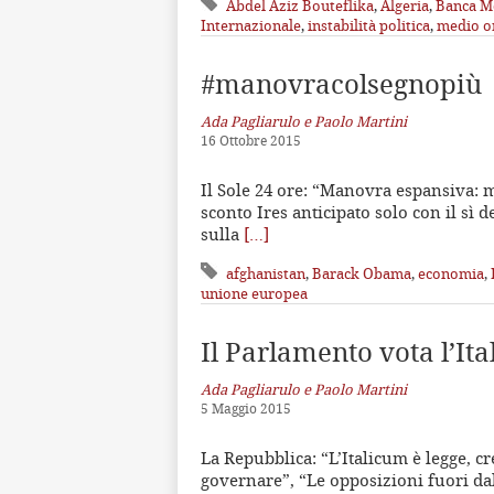
Abdel Aziz Bouteflika
,
Algeria
,
Banca M
Internazionale
,
instabilità politica
,
medio o
#manovracolsegnopiù
Ada Pagliarulo e Paolo Martini
16 Ottobre 2015
Il Sole 24 ore: “Manovra espansiva: me
sconto Ires anticipato solo con il sì d
sulla
[…]
afghanistan
,
Barack Obama
,
economia
,
unione europea
Il Parlamento vota l’It
Ada Pagliarulo e Paolo Martini
5 Maggio 2015
La Repubblica: “L’Italicum è legge, cr
governare”, “Le opposizioni fuori dal