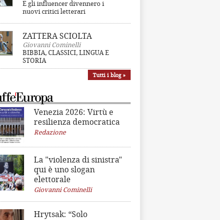
E gli influencer divennero i
nuovi critici letterari
ZATTERA SCIOLTA
Giovanni Cominelli
BIBBIA, CLASSICI, LINGUA E
STORIA
Tutti i blog »
Venezia 2026: Virtù e
resilienza democratica
Redazione
La "violenza di sinistra"
qui è uno slogan
elettorale
Giovanni Cominelli
Hrytsak: “Solo