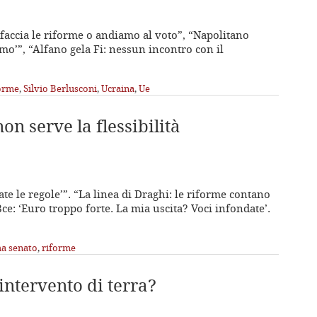
faccia le riforme o andiamo al voto”, “Napolitano
smo’”, “Alfano gela Fi: nessun incontro con il
orme
,
Silvio Berlusconi
,
Ucraina
,
Ue
on serve la flessibilità
te le regole’”. “La linea di Draghi: le riforme contano
 Bce: ‘Euro troppo forte. La mia uscita? Voci infondate’.
ma senato
,
riforme
’intervento di terra?