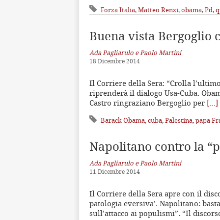
Forza Italia
,
Matteo Renzi
,
obama
,
Pd
,
q
Buena vista Bergoglio 
Ada Pagliarulo e Paolo Martini
18 Dicembre 2014
Il Corriere della Sera: “Crolla l’ult
riprenderà il dialogo Usa-Cuba. Oba
Castro ringraziano Bergoglio per
[…]
Barack Obama
,
cuba
,
Palestina
,
papa Fr
Napolitano contro la “p
Ada Pagliarulo e Paolo Martini
11 Dicembre 2014
Il Corriere della Sera apre con il disc
patologia eversiva’. Napolitano: basta
sull’attacco ai populismi”. “Il discor