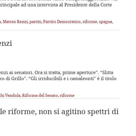
rincipale ad una intervista al Presidente della Corte
a
,
Matteo Renzi
,
partiti
,
Partito Democratico
,
riforme
,
spagna
,
enzi
enzi ai senatori. Ora si tratta, prime aperture”. “Slitta
 di Grillo”. “Gli irriducibili e i camaleonti” è il titolo
chi Vendola
,
Riforma del Senato
,
riforme
e riforme, non si agitino spettri di