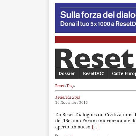
Menu principale
Dossier
Vai al contenuto principale
Vai al contenuto secondario
ResetDOC
Caffè Euro
Reset
»
Tag
»
Federica Zoja
16 Novembre 2016
Da Reset-Dialogues on Civilizations Pa
del 15esimo Forum internazionale dell
aperto un atteso
[…]