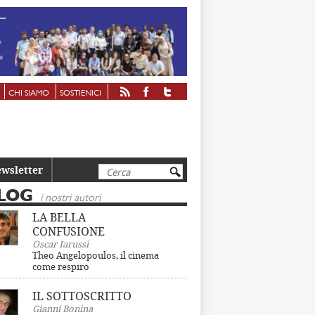
CHI SIAMO
SOSTIENICI
Cerca
wsletter
LOG
i nostri autori
LA BELLA
CONFUSIONE
Oscar Iarussi
Theo Angelopoulos, il cinema
come respiro
IL SOTTOSCRITTO
Gianni Bonina