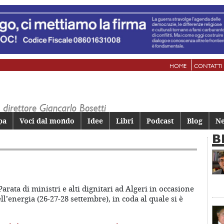
HOME
CONTATTI
pa
Voci dal mondo
Idee
Libri
Podcast
Blog
Ne
B
rata di ministri e alti dignitari ad Algeri in occasione
’energia (26-27-28 settembre), in coda al quale si è