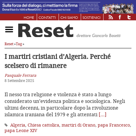
HOME
CONTATTI
CHI SIAMO
SOSTIENICI
Reset
»
Tag
»
I martiri cristiani d’Algeria.
Perché
scelsero di rimanere
Pasquale Ferrara
8 Settembre 2025
Il nesso tra religione e violenza è stato a lungo
considerato un’evidenza politica e sociologica. Negli
ultimi decenni, in particolare dopo la rivoluzione
islamica iraniana del 1979 e gli attentati
[…]
Algeria
,
Chiesa cattolica
,
martiri di Orano
,
papa Francesco
,
papa Leone XIV