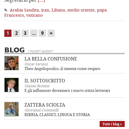
Arabia Saudita
,
iran
,
Libano
,
medio oriente
,
papa
Francesco
,
vaticano
»
1
2
3
…
9
BLOG
i nostri autori
LA BELLA CONFUSIONE
Oscar Iarussi
Theo Angelopoulos, il cinema come respiro
IL SOTTOSCRITTO
Gianni Bonina
E gli influencer divennero i nuovi critici letterari
ZATTERA SCIOLTA
Giovanni Cominelli
BIBBIA, CLASSICI, LINGUA E STORIA
Tutti i blog »