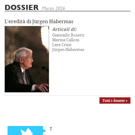
DOSSIER
Marzo 2026
L'eredità di Jürgen Habermas
Articoli di:
Giancarlo Bosetti
Marina Calloni
Lara Crinò
Jürgen Habermas
Tutti i dossier »
T