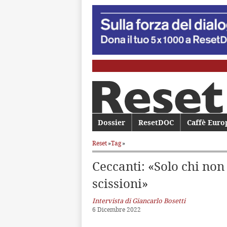
Menu principale
Dossier
Vai al contenuto principale
Vai al contenuto secondario
ResetDOC
Caffè Euro
Reset
»
Tag
»
Ceccanti: «Solo chi non
scissioni»
Intervista di Giancarlo Bosetti
6 Dicembre 2022