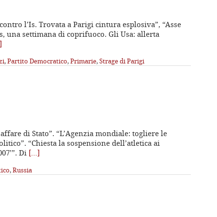
contro l’Is. Trovata a Parigi cintura esplosiva”, “Asse
 una settimana di coprifuoco. Gli Usa: allerta
]
zi
,
Partito Democratico
,
Primarie
,
Strage di Parigi
 affare di Stato”. “L’Agenzia mondiale: togliere le
itico”. “Chiesta la sospensione dell’atletica ai
007’”. Di
[…]
tico
,
Russia