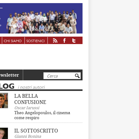
CHI SIAMO
SOSTIENICI
Cerca
wsletter
LOG
i nostri autori
LA BELLA
CONFUSIONE
Oscar Iarussi
Theo Angelopoulos, il cinema
come respiro
IL SOTTOSCRITTO
Gianni Bonina