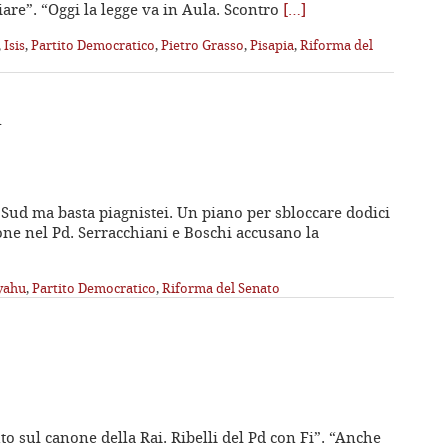
iare”. “Oggi la legge va in Aula. Scontro
[…]
,
Isis
,
Partito Democratico
,
Pietro Grasso
,
Pisapia
,
Riforma del
d
al Sud ma basta piagnistei. Un piano per sbloccare dodici
one nel Pd. Serracchiani e Boschi accusano la
yahu
,
Partito Democratico
,
Riforma del Senato
to sul canone della Rai. Ribelli del Pd con Fi”. “Anche