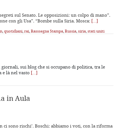
ti segreti sul Senato. Le opposizioni: un colpo di mano”.
sione con gli Usa”. “Bombe sulla Siria. Mosca:
[…]
in
,
quotidiani
,
rai
,
Rasssegna Stampa
,
Russia
,
siria
,
stati uniti
 giornali, sui blog che si occupano di politica, tra le
a e là nel vasto
[…]
ma in Aula
on ci sono rischi’. Boschi: abbiamo i voti, con la riforma