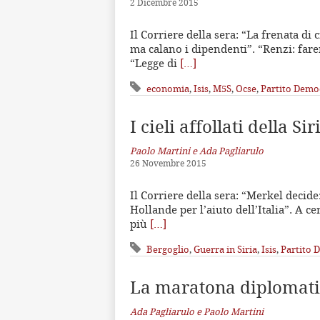
2 Dicembre 2015
Il Corriere della sera: “La frenata di
ma calano i dipendenti”. “Renzi: farem
“Legge di
[…]
economia
,
Isis
,
M5S
,
Ocse
,
Partito Demo
I cieli affollati della Sir
Paolo Martini e Ada Pagliarulo
26 Novembre 2015
Il Corriere della sera: “Merkel decide
Hollande per l’aiuto dell’Italia”. A c
più
[…]
Bergoglio
,
Guerra in Siria
,
Isis
,
Partito 
La maratona diplomati
Ada Pagliarulo e Paolo Martini