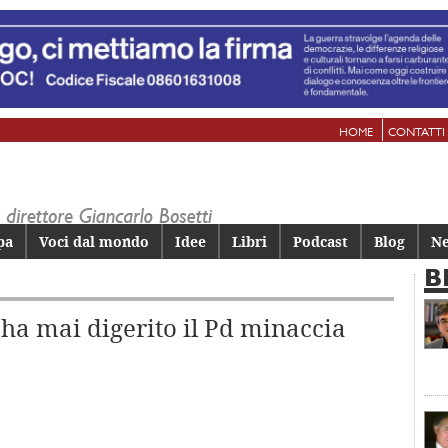
HOME
CONTATTI
pa
Voci dal mondo
Idee
Libri
Podcast
Blog
Ne
B
 ha mai digerito il Pd minaccia