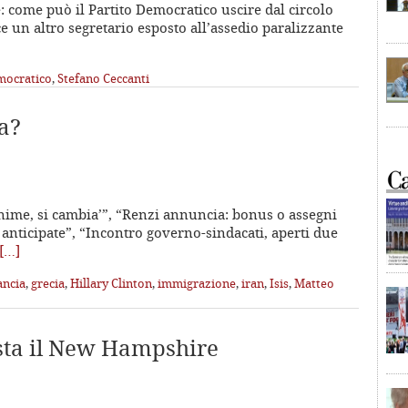
 come può il Partito Democratico uscire dal circolo
e un altro segretario esposto all’assedio paralizzante
mocratico
,
Stefano Ceccanti
ta?
inime, si cambia’”, “Renzi annuncia: bonus o assegni
e anticipate”, “Incontro governo-sindacati, aperti due
[…]
ancia
,
grecia
,
Hillary Clinton
,
immigrazione
,
iran
,
Isis
,
Matteo
sta il New Hampshire