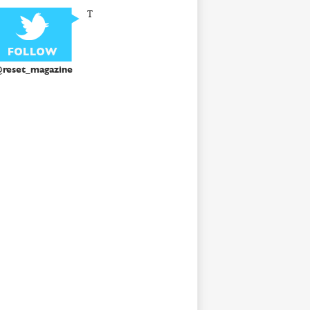
T
reset_magazine