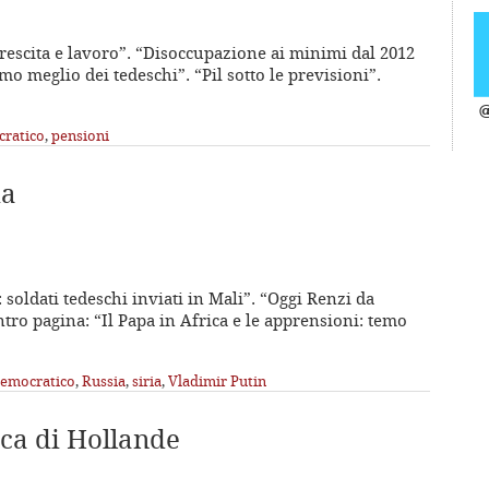
 crescita e lavoro”. “Disoccupazione ai minimi dal 2012
o meglio dei tedeschi”. “Pil sotto le previsioni”.
@
cratico
,
pensioni
ia
: soldati tedeschi inviati in Mali”. “Oggi Renzi da
entro pagina: “Il Papa in Africa e le apprensioni: temo
Democratico
,
Russia
,
siria
,
Vladimir Putin
ca di Hollande