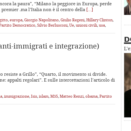
 ancora la paura”, “Milano la peggiore in Europa, perde
l premier .ma l’Italia non è il centro della
[…]
gitto
,
europa
,
Giorgio Napolitano
,
Giulio Regeni
,
Hillary Clinton
,
Partito Democratico
,
Silvio Berlusconi
,
Ue
,
unioni civili
,
usa
,
D
anti-immigrati e integrazione)
L'
o resiste a Grillo”, “Quarto, il movimento si divide.
: appalti regolari”. E sulle intercettazioni l’articolo di
ia
,
immigrazione
,
Isis
,
islam
,
M5S
,
Matteo Renzi
,
obama
,
Partito