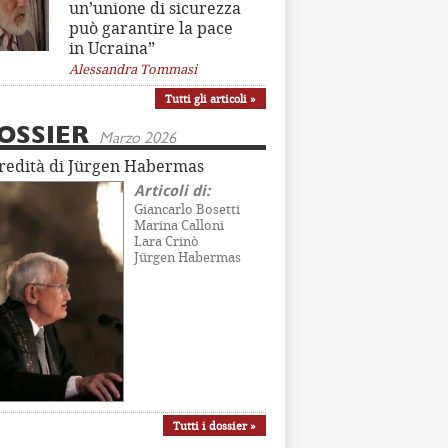
un’unione di sicurezza
può garantire la pace
in Ucraina”
Alessandra Tommasi
Tutti gli articoli »
OSSIER
Marzo 2026
eredità di Jürgen Habermas
Articoli di:
Giancarlo Bosetti
Marina Calloni
Lara Crinò
Jürgen Habermas
Tutti i dossier »