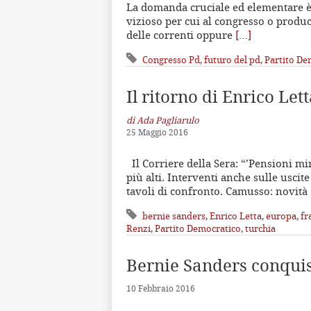
La domanda cruciale ed elementare è:
vizioso per cui al congresso o produc
delle correnti oppure
[…]
Congresso Pd
,
futuro del pd
,
Partito De
Il ritorno di Enrico Let
di Ada Pagliarulo
25 Maggio 2016
Il Corriere della Sera: “’Pensioni m
più alti. Interventi anche sulle uscit
tavoli di confronto. Camusso: novità
bernie sanders
,
Enrico Letta
,
europa
,
fr
Renzi
,
Partito Democratico
,
turchia
Bernie Sanders conqui
10 Febbraio 2016