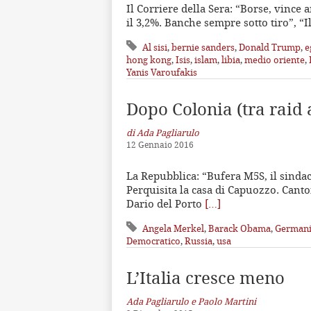
Il Corriere della Sera: “Borse, vince
il 3,2%. Banche sempre sotto tiro”, “I
Al sisi
,
bernie sanders
,
Donald Trump
,
e
hong kong
,
Isis
,
islam
,
libia
,
medio oriente
,
Yanis Varoufakis
Dopo Colonia (tra raid 
di Ada Pagliarulo
12 Gennaio 2016
La Repubblica: “Bufera M5S, il sindac
Perquisita la casa di Capuozzo. Cantone
Dario del Porto
[…]
Angela Merkel
,
Barack Obama
,
German
Democratico
,
Russia
,
usa
L’Italia cresce meno
Ada Pagliarulo e Paolo Martini