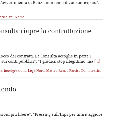
L’avvertimento di Renzi: non temo il voto anticipato”.
atico
,
rai
,
Roma
nsulta riapre la contrattazione
 blocco dei contratti. La Consulta accoglie in parte i
ti sui conti pubblici”. “I giudici: stop illegittimo, ma
[…]
ia
,
immigrazione
,
Lega Nord
,
Matteo Renzi
,
Partito Democratico
,
 mondo
nsioni più libere”. “Pressing sull’Inps per una maggiore