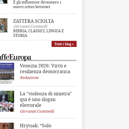
E gli influencer divennero i
nuovi critici letterari
ZATTERA SCIOLTA
Giovanni Cominelli
BIBBIA, CLASSICI, LINGUA E
STORIA
Tutti i blog »
Venezia 2026: Virtù e
resilienza democratica
Redazione
La "violenza di sinistra"
qui è uno slogan
elettorale
Giovanni Cominelli
Hrytsak: “Solo