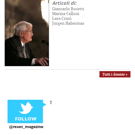
Articoli di:
Giancarlo Bosetti
Marina Calloni
Lara Crinò
Jürgen Habermas
Tutti i dossier »
T
@reset_magazine