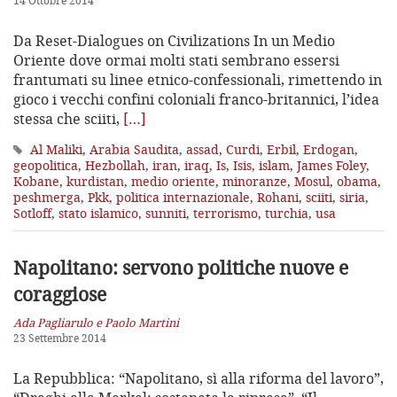
14 Ottobre 2014
Da Reset-Dialogues on Civilizations In un Medio
Oriente dove ormai molti stati sembrano essersi
frantumati su linee etnico-confessionali, rimettendo in
gioco i vecchi confini coloniali franco-britannici, l’idea
stessa che sciiti,
[…]
Al Maliki
,
Arabia Saudita
,
assad
,
Curdi
,
Erbil
,
Erdogan
,
geopolitica
,
Hezbollah
,
iran
,
iraq
,
Is
,
Isis
,
islam
,
James Foley
,
Kobane
,
kurdistan
,
medio oriente
,
minoranze
,
Mosul
,
obama
,
peshmerga
,
Pkk
,
politica internazionale
,
Rohani
,
sciiti
,
siria
,
Sotloff
,
stato islamico
,
sunniti
,
terrorismo
,
turchia
,
usa
Napolitano: servono politiche nuove e
coraggiose
Ada Pagliarulo e Paolo Martini
23 Settembre 2014
La Repubblica: “Napolitano, sì alla riforma del lavoro”,