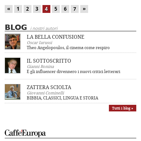
«
»
1
2
3
4
5
6
7
BLOG
i nostri autori
LA BELLA CONFUSIONE
Oscar Iarussi
Theo Angelopoulos, il cinema come respiro
IL SOTTOSCRITTO
Gianni Bonina
E gli influencer divennero i nuovi critici letterari
ZATTERA SCIOLTA
Giovanni Cominelli
BIBBIA, CLASSICI, LINGUA E STORIA
Tutti i blog »