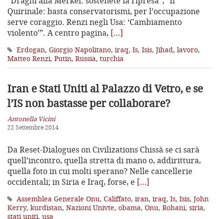
“Draghi alla Merkel: sostenete la ripresa”, “Il
Quirinale: basta conservatorismi, per l’occupazione
serve coraggio. Renzi negli Usa: ‘Cambiamento
violento’”. A centro pagina,
[…]
Erdogan
,
Giorgio Napolitano
,
iraq
,
Is
,
Isis
,
Jihad
,
lavoro
,
Matteo Renzi
,
Putin
,
Russia
,
turchia
Iran e Stati Uniti al Palazzo di Vetro,
e se
l’IS non bastasse per collaborare?
Antonella Vicini
22 Settembre 2014
Da Reset-Dialogues on Civilizations Chissà se ci sarà
quell’incontro, quella stretta di mano o, addirittura,
quella foto in cui molti sperano? Nelle cancellerie
occidentali; in Siria e Iraq, forse, e
[…]
Assemblea Generale Onu
,
Califfato
,
iran
,
iraq
,
Is
,
Isis
,
John
Kerry
,
kurdistan
,
Nazioni Univte
,
obama
,
Onu
,
Rohani
,
siria
,
stati uniti
,
usa