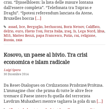
crisi. “Djisselbloem: la lista delle misure lontana
dall’essere completa”. “Telefonata tra Tsipras e
Draghi”. “Ipotesi referendum lanciata da Atene,
Bruxelles boccia
[…]
assad
,
bce
,
Bergoglio
,
berlusconi
,
Boris Netsov
,
Califfato
,
delrio
,
euro
,
Flavio Tosi
,
Forza Italia
,
iraq
,
Is
,
Lega Nord
,
libia
,
M5S
,
Matteo Renzi
,
papa Francesco
,
Putin
,
rai
,
religione
,
Russia
,
zaia
Kosovo, un paese al bivio. Tra crisi
economica e islam radicale
Luigi Spera
30 Dicembre 2014
Da Reset-Dialogues on Civilizations Prishtinë/Priština.
L’immagine choc che prima di tutte le altre fece
tremare il Paese intero fu quella del terrorista
Lavdrim Muhaxheri mentre tagliava la gola di un
[…]