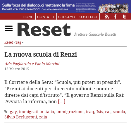
HOME
CONTATTI
CHI SIAMO
SOSTIENICI
Reset
»
Tag
»
La nuova scuola di Renzi
Ada Pagliarulo e Paolo Martini
13 Marzo 2015
Il Corriere della Sera: “Scuola, più poteri ai presidi”.
“Premi ai docenti per duecento milioni e nomine
dirette dai capi d’istituto”. “Il governo Renzi sulla Rai:
‘Avviata la riforma, non
[…]
gay
,
immigrati in italia
,
immigrazione
,
iraq
,
Isis
,
rai
,
scuola
,
Silvio Berlusconi
,
zaia