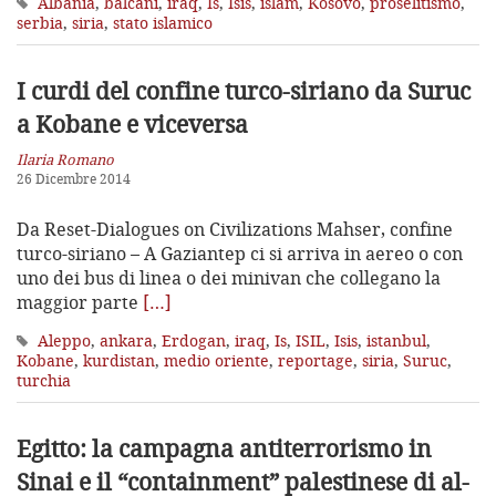
Albania
,
balcani
,
iraq
,
Is
,
Isis
,
islam
,
Kosovo
,
proselitismo
,
serbia
,
siria
,
stato islamico
I curdi del confine turco-siriano
da Suruc
a Kobane e viceversa
Ilaria Romano
26 Dicembre 2014
Da Reset-Dialogues on Civilizations Mahser, confine
turco-siriano – A Gaziantep ci si arriva in aereo o con
uno dei bus di linea o dei minivan che collegano la
maggior parte
[…]
Aleppo
,
ankara
,
Erdogan
,
iraq
,
Is
,
ISIL
,
Isis
,
istanbul
,
Kobane
,
kurdistan
,
medio oriente
,
reportage
,
siria
,
Suruc
,
turchia
Egitto: la campagna antiterrorismo in
Sinai
e il “containment” palestinese di al-