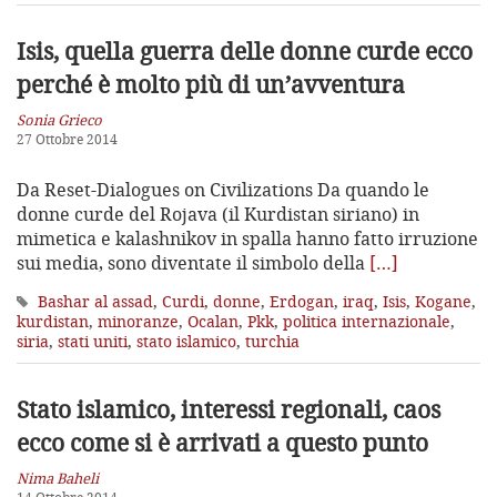
Isis, quella guerra delle donne curde
ecco
perché è molto più di un’avventura
Sonia Grieco
27 Ottobre 2014
Da Reset-Dialogues on Civilizations Da quando le
donne curde del Rojava (il Kurdistan siriano) in
mimetica e kalashnikov in spalla hanno fatto irruzione
sui media, sono diventate il simbolo della
[…]
Bashar al assad
,
Curdi
,
donne
,
Erdogan
,
iraq
,
Isis
,
Kogane
,
kurdistan
,
minoranze
,
Ocalan
,
Pkk
,
politica internazionale
,
siria
,
stati uniti
,
stato islamico
,
turchia
Stato islamico, interessi regionali, caos
ecco come si è arrivati a questo punto
Nima Baheli