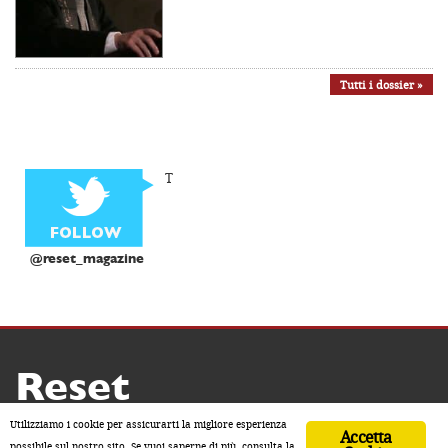
Tutti i dossier »
T
@reset_magazine
Reset
Copyright ® 2026 by Reset
Utilizziamo i cookie per assicurarti la migliore esperienza
Accetta
Home
Contatti
Chi siamo
Sostienici
possibile sul nostro sito. Se vuoi saperne di più, consulta la