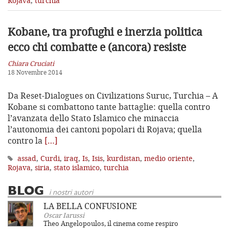
Rojava
,
turchia
Kobane, tra profughi e inerzia politica
ecco chi combatte e (ancora) resiste
Chiara Cruciati
18 Novembre 2014
Da Reset-Dialogues on Civilizations Suruc, Turchia – A
Kobane si combattono tante battaglie: quella contro
l’avanzata dello Stato Islamico che minaccia
l’autonomia dei cantoni popolari di Rojava; quella
contro la
[…]
assad
,
Curdi
,
iraq
,
Is
,
Isis
,
kurdistan
,
medio oriente
,
Rojava
,
siria
,
stato islamico
,
turchia
BLOG
i nostri autori
LA BELLA CONFUSIONE
Oscar Iarussi
Theo Angelopoulos, il cinema come respiro