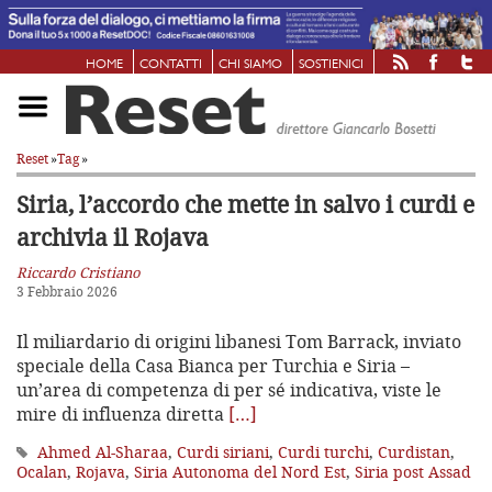
HOME
CONTATTI
CHI SIAMO
SOSTIENICI
Reset
»
Tag
»
Siria, l’accordo che mette in salvo
i curdi e
archivia il Rojava
Riccardo Cristiano
3 Febbraio 2026
Il miliardario di origini libanesi Tom Barrack, inviato
speciale della Casa Bianca per Turchia e Siria –
un’area di competenza di per sé indicativa, viste le
mire di influenza diretta
[…]
Ahmed Al-Sharaa
,
Curdi siriani
,
Curdi turchi
,
Curdistan
,
Ocalan
,
Rojava
,
Siria Autonoma del Nord Est
,
Siria post Assad