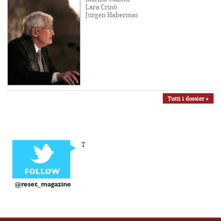
Lara Crinò
Jürgen Habermas
Tutti i dossier »
T
@reset_magazine