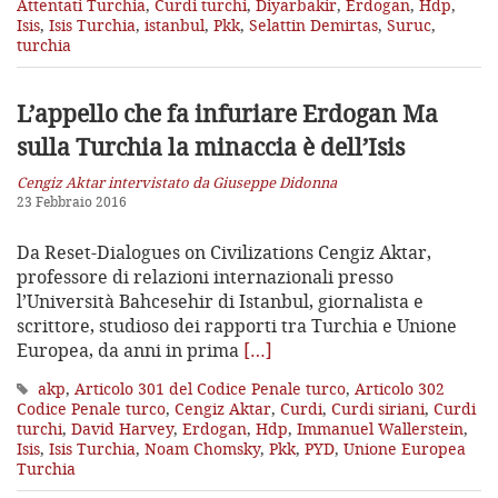
Attentati Turchia
,
Curdi turchi
,
Diyarbakir
,
Erdogan
,
Hdp
,
Isis
,
Isis Turchia
,
istanbul
,
Pkk
,
Selattin Demirtas
,
Suruc
,
turchia
L’appello che fa infuriare Erdogan
Ma
sulla Turchia la minaccia è dell’Isis
Cengiz Aktar intervistato da Giuseppe Didonna
23 Febbraio 2016
Da Reset-Dialogues on Civilizations Cengiz Aktar,
professore di relazioni internazionali presso
l’Università Bahcesehir di Istanbul, giornalista e
scrittore, studioso dei rapporti tra Turchia e Unione
Europea, da anni in prima
[…]
akp
,
Articolo 301 del Codice Penale turco
,
Articolo 302
Codice Penale turco
,
Cengiz Aktar
,
Curdi
,
Curdi siriani
,
Curdi
turchi
,
David Harvey
,
Erdogan
,
Hdp
,
Immanuel Wallerstein
,
Isis
,
Isis Turchia
,
Noam Chomsky
,
Pkk
,
PYD
,
Unione Europea
Turchia