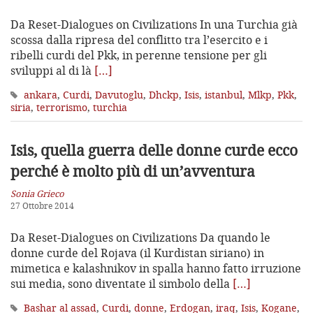
Da Reset-Dialogues on Civilizations In una Turchia già
scossa dalla ripresa del conflitto tra l’esercito e i
ribelli curdi del Pkk, in perenne tensione per gli
sviluppi al di là
[…]
ankara
,
Curdi
,
Davutoglu
,
Dhckp
,
Isis
,
istanbul
,
Mlkp
,
Pkk
,
siria
,
terrorismo
,
turchia
Isis, quella guerra delle donne curde
ecco
perché è molto più di un’avventura
Sonia Grieco
27 Ottobre 2014
Da Reset-Dialogues on Civilizations Da quando le
donne curde del Rojava (il Kurdistan siriano) in
mimetica e kalashnikov in spalla hanno fatto irruzione
sui media, sono diventate il simbolo della
[…]
Bashar al assad
,
Curdi
,
donne
,
Erdogan
,
iraq
,
Isis
,
Kogane
,