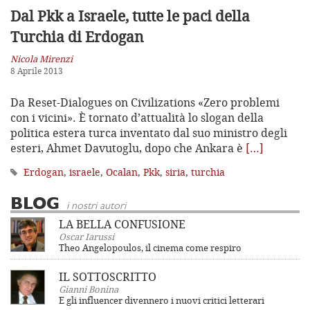
Dal Pkk a Israele, tutte le paci della
Turchia di Erdogan
Nicola Mirenzi
8 Aprile 2013
Da Reset-Dialogues on Civilizations «Zero problemi
con i vicini». È tornato d’attualità lo slogan della
politica estera turca inventato dal suo ministro degli
esteri, Ahmet Davutoglu, dopo che Ankara è
[…]
Erdogan
,
israele
,
Ocalan
,
Pkk
,
siria
,
turchia
BLOG
i nostri autori
LA BELLA CONFUSIONE
Oscar Iarussi
Theo Angelopoulos, il cinema come respiro
IL SOTTOSCRITTO
Gianni Bonina
E gli influencer divennero i nuovi critici letterari