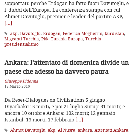
sopportati: perché Erdogan ha fatto fuori Davutoglu, e
i dubbi dell’Europa. La conferenza stampa con cui
Ahmet Davutoglu, premier e leader del partito AKP,
[…]
akp
,
Davutoglu
,
Erdogan
,
Federica Mogherini
,
kurdistan
,
Migranti Turchia
,
Pkk
,
Turchia Europa
,
Turchia
presidenzialismo
Ankara: l’attentato di domenica divide
un
paese che adesso ha davvero paura
Giuseppe Didonna
15 Marzo 2016
Da Reset-Dialogues on Civilizations 5 giugno
Diyarbakir: 5 morti, e poi 21 luglio Suruç: 31 morti; e
ancora 10 ottobre Ankara: 102 morti; 12 gennaio
Istanbul: 13 morti; 17 febbraio
[…]
Ahmet Davutoglu
,
akp
,
Al Nusra
,
ankara
,
Attentati Ankara
,