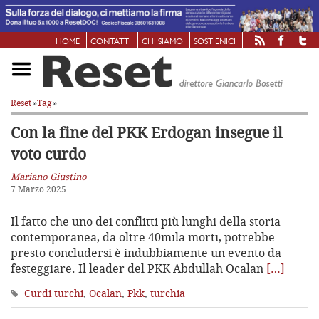
HOME
CONTATTI
CHI SIAMO
SOSTIENICI
Reset
»
Tag
»
Con la fine del PKK
Erdogan insegue il
voto curdo
Mariano Giustino
7 Marzo 2025
Il fatto che uno dei conflitti più lunghi della storia
contemporanea, da oltre 40mila morti, potrebbe
presto concludersi è indubbiamente un evento da
festeggiare. Il leader del PKK Abdullah Öcalan
[…]
Curdi turchi
,
Ocalan
,
Pkk
,
turchia