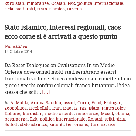
kurdistan
,
minoranze
,
Ocalan
,
Pkk
,
politica internazionale
,
siria
,
stati uniti
,
stato islamico
,
turchia
Stato islamico, interessi regionali, caos
ecco come si è arrivati a questo punto
Nima Baheli
14 Ottobre 2014
Da Reset-Dialogues on Civilizations In un Medio
Oriente dove ormai molti stati sembrano essersi
frantumati su linee etnico-confessionali, rimettendo in
gioco i vecchi confini coloniali franco-britannici, l’idea
stessa che sciiti,
[…]
Al Maliki
,
Arabia Saudita
,
assad
,
Curdi
,
Erbil
,
Erdogan
,
geopolitica
,
Hezbollah
,
iran
,
iraq
,
Is
,
Isis
,
islam
,
James Foley
,
Kobane
,
kurdistan
,
medio oriente
,
minoranze
,
Mosul
,
obama
,
peshmerga
,
Pkk
,
politica internazionale
,
Rohani
,
sciiti
,
siria
,
Sotloff
,
stato islamico
,
sunniti
,
terrorismo
,
turchia
,
usa