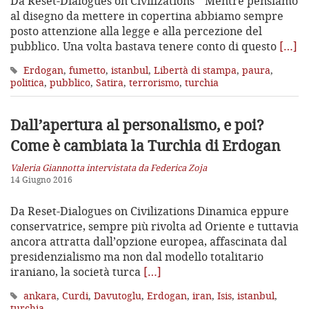
Da Reset-Dialogues on Civilizations “Mentre pensiamo
al disegno da mettere in copertina abbiamo sempre
posto attenzione alla legge e alla percezione del
pubblico. Una volta bastava tenere conto di questo
[…]
Erdogan
,
fumetto
,
istanbul
,
Libertà di stampa
,
paura
,
politica
,
pubblico
,
Satira
,
terrorismo
,
turchia
Dall’apertura al personalismo, e poi?
Come è cambiata la Turchia di Erdogan
Valeria Giannotta intervistata da Federica Zoja
14 Giugno 2016
Da Reset-Dialogues on Civilizations Dinamica eppure
conservatrice, sempre più rivolta ad Oriente e tuttavia
ancora attratta dall’opzione europea, affascinata dal
presidenzialismo ma non dal modello totalitario
iraniano, la società turca
[…]
ankara
,
Curdi
,
Davutoglu
,
Erdogan
,
iran
,
Isis
,
istanbul
,
turchia