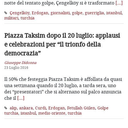
notte del tentato golpe, Çengelköy si è trasformato
[…]
Çengelköy
,
Erdogan
,
giornalisti
,
golpe
,
guerriglia
,
istanbul
,
militari
,
turchia
Piazza Taksim dopo il 20 luglio: applausi
e celebrazioni per “il trionfo della
democrazia”
Giuseppe Didonna
23 Luglio 2016
Il 50% che festeggia Piazza Taksim è affollata da quasi
una settimana quando il 20 luglio, a tarda sera, uno
dei “presentatori” che si alternano sul palco annuncia
che il
[…]
akp
,
ankara
,
Curdi
,
Erdogan
,
Fetullah Gülen
,
Golpe
turchia
,
istanbul
,
medio oriente
,
turchia