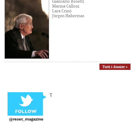
Giancarlo Bosetti
Marina Calloni
Lara Crinò
Jürgen Habermas
Tutti i dossier »
T
@reset_magazine