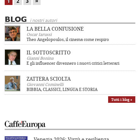
»
1
2
3
BLOG
i nostri autori
LA BELLA CONFUSIONE
Oscar Iarussi
Theo Angelopoulos, il cinema come respiro
IL SOTTOSCRITTO
Gianni Bonina
E gli influencer divennero i nuovi critici letterari
ZATTERA SCIOLTA
Giovanni Cominelli
BIBBIA, CLASSICI, LINGUA E STORIA
Tutti i blog »
Venezia 2026: Virtù e resilienza