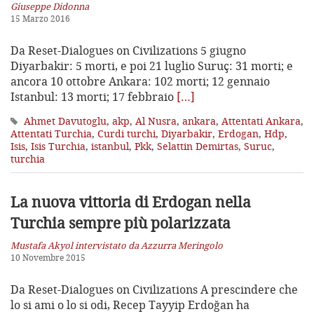
Giuseppe Didonna
15 Marzo 2016
Da Reset-Dialogues on Civilizations 5 giugno
Diyarbakir: 5 morti, e poi 21 luglio Suruç: 31 morti; e
ancora 10 ottobre Ankara: 102 morti; 12 gennaio
Istanbul: 13 morti; 17 febbraio
[…]
Ahmet Davutoglu
,
akp
,
Al Nusra
,
ankara
,
Attentati Ankara
,
Attentati Turchia
,
Curdi turchi
,
Diyarbakir
,
Erdogan
,
Hdp
,
Isis
,
Isis Turchia
,
istanbul
,
Pkk
,
Selattin Demirtas
,
Suruc
,
turchia
La nuova vittoria di Erdogan
nella
Turchia sempre più polarizzata
Mustafa Akyol intervistato da Azzurra Meringolo
10 Novembre 2015
Da Reset-Dialogues on Civilizations A prescindere che
lo si ami o lo si odi, Recep Tayyip Erdoğan ha