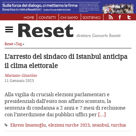
HOME
CONTATTI
CHI SIAMO
SOSTIENICI
Reset
»
Tag
»
L’arresto del sindaco di Istanbul anticipa
il clima elettorale
Mariano Giustino
11 Gennaio 2023
Alla vigilia di cruciali elezioni parlamentari e
presidenziali dall’esito non affatto scontato, la
sentenza di condanna a 2 anni e 7 mesi di reclusione
con l’interdizione dai pubblici uffici per
[…]
Ekrem İmamoğlu
,
elezioni turche 2023
,
istanbul
,
turchia