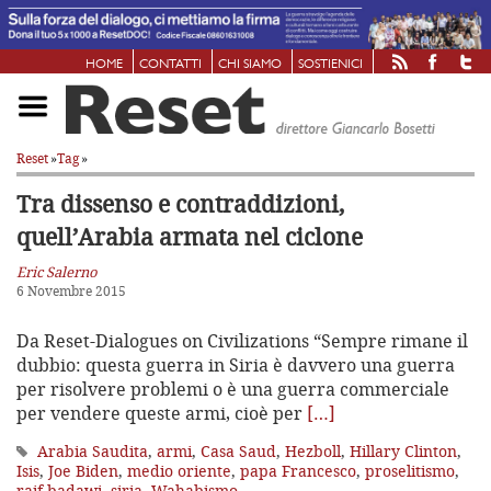
HOME
CONTATTI
CHI SIAMO
SOSTIENICI
Reset
»
Tag
»
Tra dissenso e contraddizioni,
quell’Arabia armata nel ciclone
Eric Salerno
6 Novembre 2015
Da Reset-Dialogues on Civilizations “Sempre rimane il
dubbio: questa guerra in Siria è davvero una guerra
per risolvere problemi o è una guerra commerciale
per vendere queste armi, cioè per
[…]
Arabia Saudita
,
armi
,
Casa Saud
,
Hezboll
,
Hillary Clinton
,
Isis
,
Joe Biden
,
medio oriente
,
papa Francesco
,
proselitismo
,
raif-badawi
,
siria
,
Wahabismo