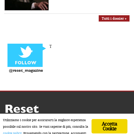
Tutti i dossier »
T
@reset_magazine
Reset
Copyright ® 2026 by Reset
Utilizziamo i cookie per assicurarti la migliore esperienza
Accetta
Home
Contatti
Chi siamo
Sostienici
possibile sul nostro sito. Se vuoi saperne di più, consulta la
Cookie
cookie policy
. Proseguendo con la navigazione, acconsenti