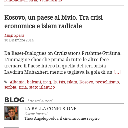
Kosovo, un paese al bivio. Tra crisi
economica e islam radicale
Luigi Spera
30 Dicembre 2014
Da Reset-Dialogues on Civilizations Prishtinë/Priština.
L’immagine choc che prima di tutte le altre fece
tremare il Paese intero fu quella del terrorista
Lavdrim Muhaxheri mentre tagliava la gola di un
[…]
Albania
,
balcani
,
iraq
,
Is
,
Isis
,
islam
,
Kosovo
,
proselitismo
,
serbia
,
siria
,
stato islamico
BLOG
i nostri autori
LA BELLA CONFUSIONE
Oscar Iarussi
Theo Angelopoulos, il cinema come respiro