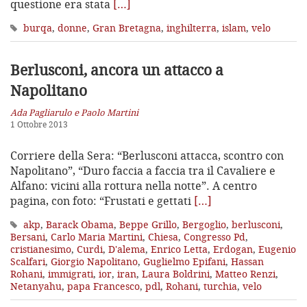
questione era stata
[…]
burqa
,
donne
,
Gran Bretagna
,
inghilterra
,
islam
,
velo
Berlusconi, ancora un attacco a
Napolitano
Ada Pagliarulo e Paolo Martini
1 Ottobre 2013
Corriere della Sera: “Berlusconi attacca, scontro con
Napolitano”, “Duro faccia a faccia tra il Cavaliere e
Alfano: vicini alla rottura nella notte”. A centro
pagina, con foto: “Frustati e gettati
[…]
akp
,
Barack Obama
,
Beppe Grillo
,
Bergoglio
,
berlusconi
,
Bersani
,
Carlo Maria Martini
,
Chiesa
,
Congresso Pd
,
cristianesimo
,
Curdi
,
D'alema
,
Enrico Letta
,
Erdogan
,
Eugenio
Scalfari
,
Giorgio Napolitano
,
Guglielmo Epifani
,
Hassan
Rohani
,
immigrati
,
ior
,
iran
,
Laura Boldrini
,
Matteo Renzi
,
Netanyahu
,
papa Francesco
,
pdl
,
Rohani
,
turchia
,
velo