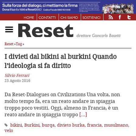
HOME
CONTATTI
CHI SIAMO
SOSTIENICI
Reset
»
Tag
»
I divieti dal bikini al burkini
Quando
l’ideologia si fa diritto
Silvio Ferrari
23 Agosto 2016
Da Reset-Dialogues on Civilizations Una volta, non
molto tempo fa, era un reato andare in spiaggia
troppo poco vestiti. Oggi, almeno in Francia, è un
reato andare in spiaggia troppo
[…]
bikini
,
Burkini
,
burqa
,
divieto burka
,
francia
,
musulmano
,
velo