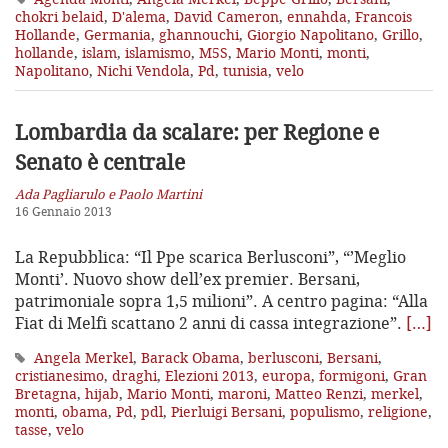
chokri belaid
,
D'alema
,
David Cameron
,
ennahda
,
Francois
Hollande
,
Germania
,
ghannouchi
,
Giorgio Napolitano
,
Grillo
,
hollande
,
islam
,
islamismo
,
M5S
,
Mario Monti
,
monti
,
Napolitano
,
Nichi Vendola
,
Pd
,
tunisia
,
velo
Lombardia da scalare: per Regione e
Senato è centrale
Ada Pagliarulo e Paolo Martini
16 Gennaio 2013
La Repubblica: “Il Ppe scarica Berlusconi”, “’Meglio
Monti’. Nuovo show dell’ex premier. Bersani,
patrimoniale sopra 1,5 milioni”. A centro pagina: “Alla
Fiat di Melfi scattano 2 anni di cassa integrazione”.
[…]
Angela Merkel
,
Barack Obama
,
berlusconi
,
Bersani
,
cristianesimo
,
draghi
,
Elezioni 2013
,
europa
,
formigoni
,
Gran
Bretagna
,
hijab
,
Mario Monti
,
maroni
,
Matteo Renzi
,
merkel
,
monti
,
obama
,
Pd
,
pdl
,
Pierluigi Bersani
,
populismo
,
religione
,
tasse
,
velo