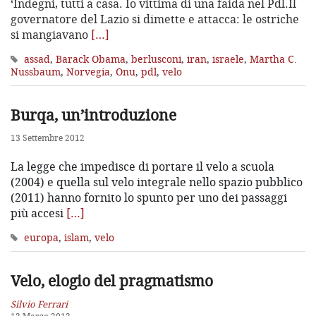
‘Indegni, tutti a casa. Io vittima di una faida nel Pdl.Il
governatore del Lazio si dimette e attacca: le ostriche
si mangiavano
[…]
assad
,
Barack Obama
,
berlusconi
,
iran
,
israele
,
Martha C.
Nussbaum
,
Norvegia
,
Onu
,
pdl
,
velo
Burqa, un’introduzione
13 Settembre 2012
La legge che impedisce di portare il velo a scuola
(2004) e quella sul velo integrale nello spazio pubblico
(2011) hanno fornito lo spunto per uno dei passaggi
più accesi
[…]
europa
,
islam
,
velo
Velo, elogio del pragmatismo
Silvio Ferrari