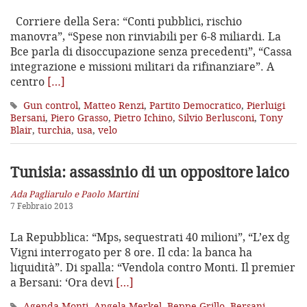
Corriere della Sera: “Conti pubblici, rischio
manovra”, “Spese non rinviabili per 6-8 miliardi. La
Bce parla di disoccupazione senza precedenti”, “Cassa
integrazione e missioni militari da rifinanziare”. A
centro
[…]
Gun control
,
Matteo Renzi
,
Partito Democratico
,
Pierluigi
Bersani
,
Piero Grasso
,
Pietro Ichino
,
Silvio Berlusconi
,
Tony
Blair
,
turchia
,
usa
,
velo
Tunisia: assassinio di un oppositore laico
Ada Pagliarulo e Paolo Martini
7 Febbraio 2013
La Repubblica: “Mps, sequestrati 40 milioni”, “L’ex dg
Vigni interrogato per 8 ore. Il cda: la banca ha
liquidità”. Di spalla: “Vendola contro Monti. Il premier
a Bersani: ‘Ora devi
[…]
Agenda Monti
,
Angela Merkel
,
Beppe Grillo
,
Bersani
,