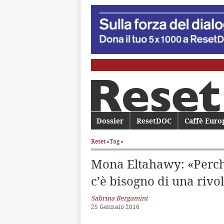
Menu principale
Dossier
Vai al contenuto principale
Vai al contenuto secondario
ResetDOC
Caffè Euro
Reset
»
Tag
»
Mona Eltahawy: «Perch
c’è bisogno di una rivo
Sabrina Bergamini
25 Gennaio 2016