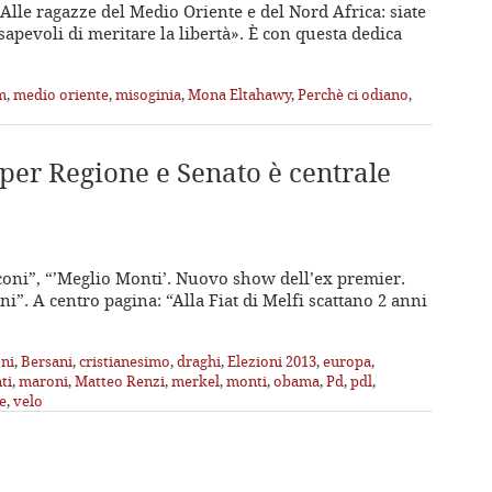
Alle ragazze del Medio Oriente e del Nord Africa: siate
sapevoli di meritare la libertà». È con questa dedica
m
,
medio oriente
,
misoginia
,
Mona Eltahawy
,
Perchè ci odiano
,
per Regione e Senato è centrale
sconi”, “’Meglio Monti’. Nuovo show dell’ex premier.
i”. A centro pagina: “Alla Fiat di Melfi scattano 2 anni
ni
,
Bersani
,
cristianesimo
,
draghi
,
Elezioni 2013
,
europa
,
ti
,
maroni
,
Matteo Renzi
,
merkel
,
monti
,
obama
,
Pd
,
pdl
,
e
,
velo