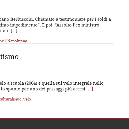
ano Berlusconi. Chiamato a testimoniare per i soldi a
ittimo impedimento”. E poi: “Assolto l’ex ministro
zioni:
[…]
bril
,
Napolitano
atismo
elo a scuola (2004) e quella sul velo integrale nello
 lo spunto per uno dei passaggi più accesi
[…]
culturalismo
,
velo