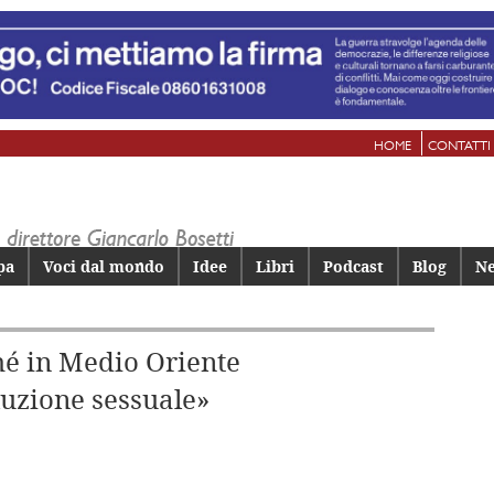
HOME
CONTATTI
pa
Voci dal mondo
Idee
Libri
Podcast
Blog
Ne
é in Medio Oriente
luzione sessuale»