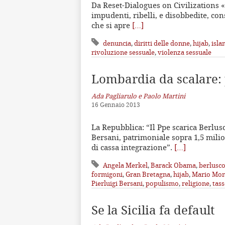
Da Reset-Dialogues on Civilizations «
impudenti, ribelli, e disobbedite, con
che si apre
[…]
denuncia
,
diritti delle donne
,
hijab
,
isla
rivoluzione sessuale
,
violenza sessuale
Lombardia da scalare: 
Ada Pagliarulo e Paolo Martini
16 Gennaio 2013
La Repubblica: “Il Ppe scarica Berlu
Bersani, patrimoniale sopra 1,5 milion
di cassa integrazione”.
[…]
Angela Merkel
,
Barack Obama
,
berlusco
formigoni
,
Gran Bretagna
,
hijab
,
Mario Mon
Pierluigi Bersani
,
populismo
,
religione
,
tass
Se la Sicilia fa default