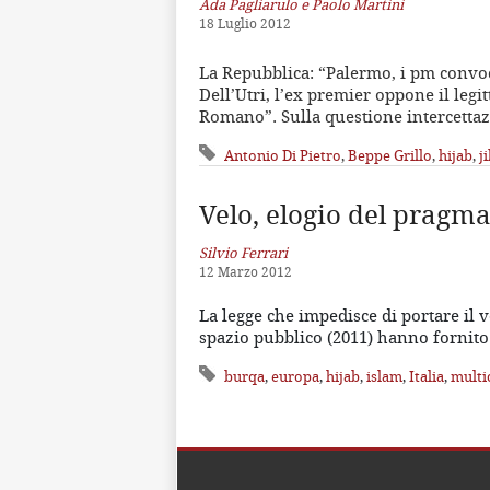
Ada Pagliarulo e Paolo Martini
18 Luglio 2012
La Repubblica: “Palermo, i pm convoc
Dell’Utri, l’ex premier oppone il leg
Romano”. Sulla questione intercetta
Antonio Di Pietro
,
Beppe Grillo
,
hijab
,
ji
Velo, elogio del pragm
Silvio Ferrari
12 Marzo 2012
La legge che impedisce di portare il v
spazio pubblico (2011) hanno fornito
burqa
,
europa
,
hijab
,
islam
,
Italia
,
multi