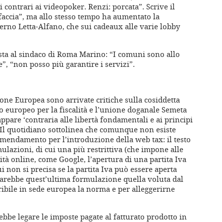
i contrari ai videopoker. Renzi: porcata”. Scrive il
faccia”, ma allo stesso tempo ha aumentato la
erno Letta-Alfano, che sui cadeaux alle varie lobby
sta al sindaco di Roma Marino: “I comuni sono allo
”, “non posso più garantire i servizi”.
one Europea sono arrivate critiche sulla cosiddetta
o europeo per la fiscalità e l’unione doganale Semeta
ppare ‘contraria alle libertà fondamentali e ai principi
. Il quotidiano sottolinea che comunque non esiste
emendamento per l’introduzione della web tax: il testo
lazioni, di cui una più restrittiva (che impone alle
 online, come Google, l’apertura di una partita Iva
i non si precisa se la partita Iva può essere aperta
sarebbe quest’ultima formulazione quella voluta dal
ribile in sede europea la norma e per alleggerirne
ebbe legare le imposte pagate al fatturato prodotto in