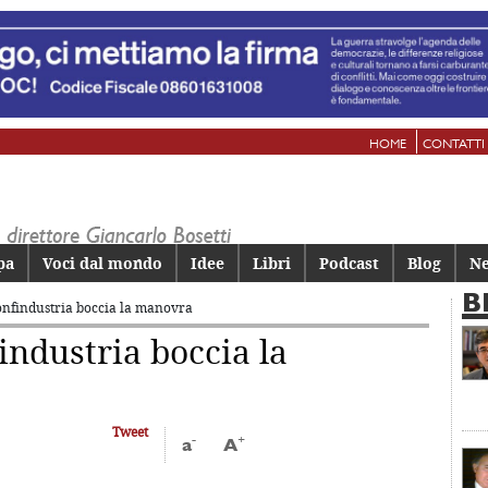
HOME
CONTATTI
pa
Voci dal mondo
Idee
Libri
Podcast
Blog
Ne
B
Confindustria boccia la manovra
industria boccia la
Tweet
-
+
a
A