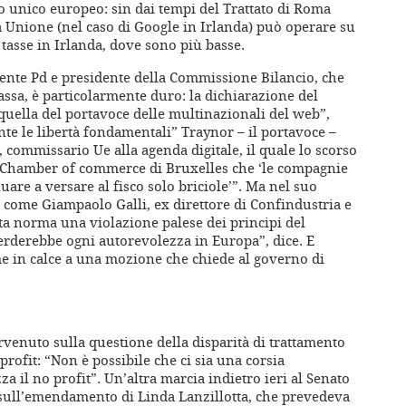
to unico europeo: sin dai tempi del Trattato di Roma
a Unione (nel caso di Google in Irlanda) può operare su
e tasse in Irlanda, dove sono più basse.
nente Pd e presidente della Commissione Bilancio, che
tassa, è particolarmente duro: la dichiarazione del
uella del portavoce delle multinazionali del web”,
e le libertà fondamentali” Traynor – il portavoce –
, commissario Ue alla agenda digitale, il quale lo scorso
 Chamber of commerce di Bruxelles che ‘le compagnie
re a versare al fisco solo briciole’”. Ma nel suo
, come Giampaolo Galli, ex direttore di Confindustria e
ta norma una violazione palese dei principi del
perderebbe ogni autorevolezza in Europa”, dice. E
me in calce a una mozione che chiede al governo di
rvenuto sulla questione della disparità di trattamento
o-profit: “Non è possibile che ci sia una corsia
za il no profit”. Un’altra marcia indietro ieri al Senato
, sull’emendamento di Linda Lanzillotta, che prevedeva