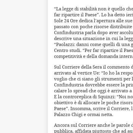
“La legge di stabilità non è quello c
far ripartire il Paese”. Lo ha detto ie
Sole 24 Ore dedica l’apertura alle su
passato con poche risorse distribuite a
Confindustria parla dopo aver ascoltat
descrive una situazione in cui la legge
“Paolazzi: danni come quelli di una gu
Centro studi. “Per far ripartire il Pae
competitività e della domanda interna
Sul Corriere della Sera il commento d
arrivato al vertice Ue: “Io ho la respo
voglio che ci siano gli strumenti per l
Confindustria dovrebbe essere la prim
calare lo spread che oggi è arrivato a
E la controreplica di Squinzi: “Noi no
obiettivo è di allocare le poche riso
Paese”. Insomma, scrive il Corriere, l
Palazzo Chigi e ormai netta.
Ancora sul Corriere anche le parole 
pubblica, affidata piuttosto che ad a