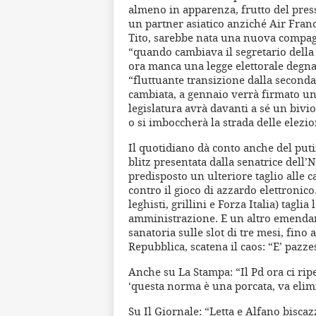
almeno in apparenza, frutto del pres
un partner asiatico anziché Air Franc
Tito, sarebbe nata una nuova compagi
“quando cambiava il segretario della D
ora manca una legge elettorale degna 
“fluttuante transizione dalla seconda
cambiata, a gennaio verrà firmato un 
legislatura avrà davanti a sé un bivi
o si imboccherà la strada delle elezi
Il quotidiano dà conto anche del put
blitz presentata dalla senatrice dell
predisposto un ulteriore taglio alle c
contro il gioco di azzardo elettronic
leghisti, grillini e Forza Italia) tagl
amministrazione. E un altro emendam
sanatoria sulle slot di tre mesi, fino
Repubblica, scatena il caos: “E’ pazze
Anche su La Stampa: “Il Pd ora ci rip
‘questa norma è una porcata, va elimi
Su Il Giornale: “Letta e Alfano bisc