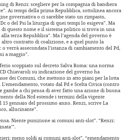
sing di Renzi: scegliere per la compagnia di bandiera
e”. Ai tempi della prima Repubblica, sottolinea ancora
ne governativa o ci sarebbe stato un rimpasto,
c o del Psi la liturgia di quei tempi lo esigeva”. Ma
di questo nome e il sistema politico si trova in una
 alla terza Repubblica”. Ma l’agenda del governo è
altro contratto di coalizione, e a quel punto la
o: o verrà assecondata l’istanza di cambiamento del Pd,
oni a maggio”.
iferio scoppiato sul decreto Salva Roma: una norma
’NCD Chiavaroli su indicazione del governo ha
asse dei Comuni, che mettono in atto piani per la lotta
o. L’emendamento, votato dal Pd e Scelta Civica (contro
ia le gambe a chi pensa di aver fatto una azione di buona
ento della Ncd estende i termini della vigente
 al 15 gennaio del prossimo anno. Renzi, scrive La
sco, allucinante”.
ensa. Niente punizione ai comuni anti-slot”. “Renzi:
nata’”.
azzieri: meno soldi ai comuni anti-slot”, “emendamento