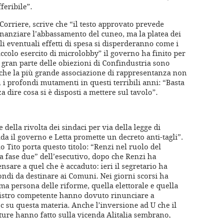
feribile”.
 Corriere, scrive che “il testo approvato prevede
inanziare l’abbassamento del cuneo, ma la platea dei
gli eventuali effetti di spesa si disperderanno come i
ccolo esercito di microlobby” il governo ha finito per
o gran parte delle obiezioni di Confindustria sono
e che la più grande associazione di rappresentanza non
n i profondi mutamenti in questi terribili anni: “Basta
za dire cosa si è disposti a mettere sul tavolo”.
 della rivolta dei sindaci per via della legge di
fida il governo e Letta promette un decreto anti-tagli”.
o Tito porta questo titolo: “Renzi nel ruolo del
la fase due” dell’esecutivo, dopo che Renzi ha
ensare a quel che è accaduto: ieri il segretario ha
fondi da destinare ai Comuni. Nei giorni scorsi ha
ima persona delle riforme, quella elettorale e quella
inistro competente hanno dovuto rinunciare a
c su questa materia. Anche l’inversione ad U che il
utture hanno fatto sulla vicenda Alitalia sembrano,