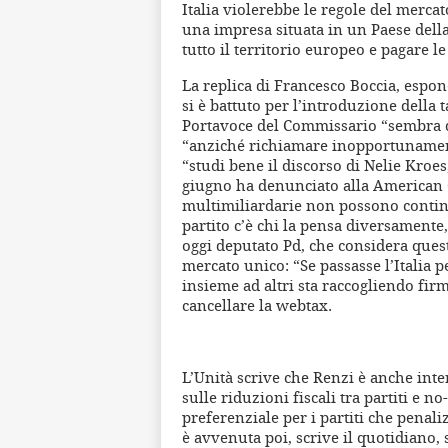
Italia violerebbe le regole del merca
una impresa situata in un Paese dell
tutto il territorio europeo e pagare l
La replica di Francesco Boccia, espo
si è battuto per l’introduzione della 
Portavoce del Commissario “sembra q
“anziché richiamare inopportunament
“studi bene il discorso di Nelie Kroes
giugno ha denunciato alla American
multimiliardarie non possono continua
partito c’è chi la pensa diversamente
oggi deputato Pd, che considera ques
mercato unico: “Se passasse l’Italia 
insieme ad altri sta raccogliendo fir
cancellare la webtax.
L’Unità scrive che Renzi è anche inte
sulle riduzioni fiscali tra partiti e n
preferenziale per i partiti che penaliz
è avvenuta poi, scrive il quotidiano