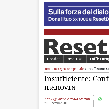
Menu principale
Dossier
Vai al contenuto principale
Vai al contenuto secondario
ResetDOC
Caffè Euro
Reset
»
Rassegna stampa Italia
» Insufficiente: 
Insufficiente: Conf
manovra
Ada Pagliarulo e Paolo Martini
20 Dicembre 2013