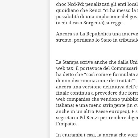
choc Ncd-Pd: penalizzati gli enti local
quoidiano che Renzi “ci ha messo la 
possibilità di una implosione del gov
(vedi il caso Sorgenia) si regge.
Ancora su La Repubblica una intervi
stremo, portiamo lo Stato in tribunale
La Stampa scrive anche che dalla Uni
web tax: il portavoce del Commissari
ha detto che “così come è formulata a
di non discriminazione dei trattati’”
ancora una versione definitiva dell’
finale continua a prevedere due formu
web companies che vendono pubblicità
italiana) e una meno stringente (in cu
anche in un altro Paese europeo). E 
segretario Pd Renzi per rendere dige
l’impatto.
In entrambi i casi, la norma che vorr