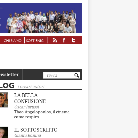
CHI SIAMO
SOSTIENICI
Cerca
wsletter
LOG
i nostri autori
LA BELLA
CONFUSIONE
Oscar Iarussi
Theo Angelopoulos, il cinema
come respiro
IL SOTTOSCRITTO
Gianni Bonina