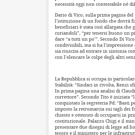
necessità oggi non contestabile né dif
Dario di Vico, sulla prima pagina del
l’istituzione di un fondo che dovrà f
beneficiari è stata così allargata che 
coriandoli”, “per tenersi buono un pi
dare “a tutti un po’”. Secondo Di Vic
condivisibili, ma si ha l’impression
sia riuscita ad entrare in sintonia co
con l’elencare le colpe degli altri sen
La Repubblica si occupa in particolare
Stabilità: “Sindaci in rivolta, Renzi s
In prima pagina una analisi di Claudi
correttore”. Secondo Tito è iniziata “
conquistato la segreteria Pd: “Basti p
imposto la retromarcia sui tagli dei 
chiesto e ottenuto di occuparsi in pr
costituzionale. Palazzo Chigi e il m
presentare due disegni di legge ad ho
tesoro e il ministero per le infrastr