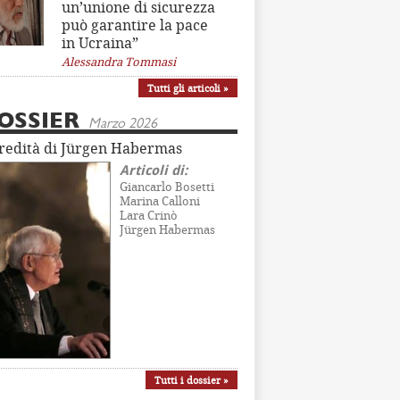
un’unione di sicurezza
può garantire la pace
in Ucraina”
Alessandra Tommasi
Tutti gli articoli »
OSSIER
Marzo 2026
eredità di Jürgen Habermas
Articoli di:
Giancarlo Bosetti
Marina Calloni
Lara Crinò
Jürgen Habermas
Tutti i dossier »