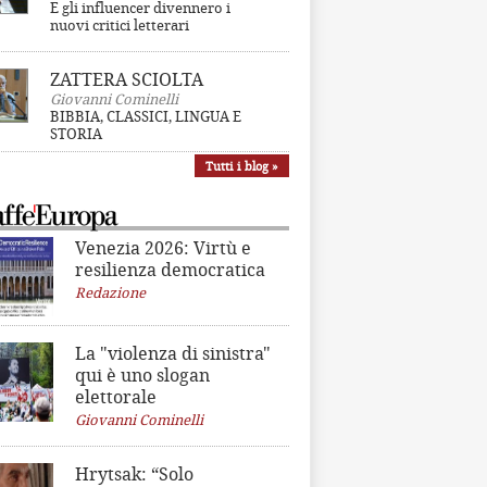
E gli influencer divennero i
nuovi critici letterari
ZATTERA SCIOLTA
Giovanni Cominelli
BIBBIA, CLASSICI, LINGUA E
STORIA
Tutti i blog »
Venezia 2026: Virtù e
resilienza democratica
Redazione
La "violenza di sinistra"
qui è uno slogan
elettorale
Giovanni Cominelli
Hrytsak: “Solo