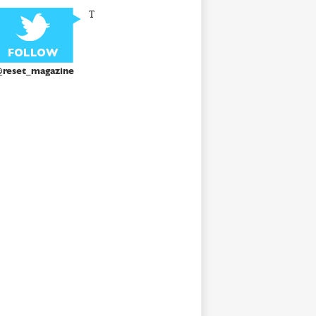
T
reset_magazine