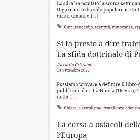
Londra ha ospitato la scorsa settiman
Uiguri, un tribunale popolare istitui
diritti umani e
[…]
Cina
,
genocidio
,
identità
,
minoranze
,
re
Si fa presto a dire frate
La sfida dottrinale di 
Riccardo Cristiano
14 Settembre 2020
Possiamo provare a definire il libro 
pubblicato da Città Nuova (16 euro)? 
nella
[…]
Chiesa
,
clericalismo
,
fratellanza
,
identit
La corsa a ostacoli del
l’Europa