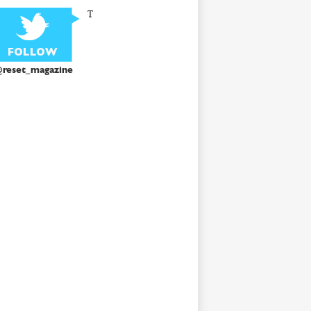
T
reset_magazine