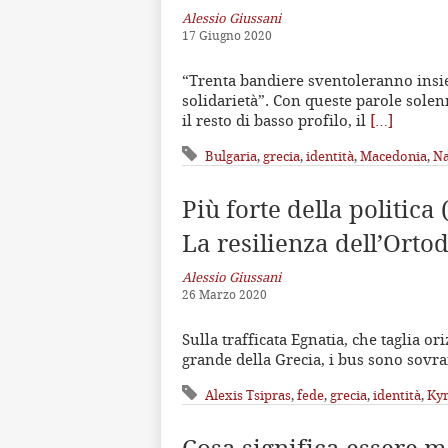
Alessio Giussani
17 Giugno 2020
“Trenta bandiere sventoleranno insie
solidarietà”. Con queste parole sole
il resto di basso profilo, il
[…]
Bulgaria
,
grecia
,
identità
,
Macedonia
,
Na
Più forte della politica (
La resilienza dell’Orto
Alessio Giussani
26 Marzo 2020
Sulla trafficata Egnatia, che taglia or
grande della Grecia, i bus sono sovraf
Alexis Tsipras
,
fede
,
grecia
,
identità
,
Kyr