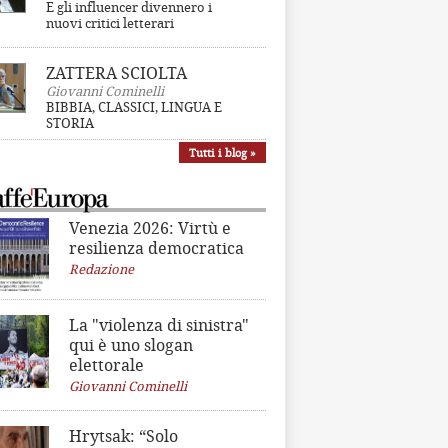
E gli influencer divennero i
nuovi critici letterari
ZATTERA SCIOLTA
Giovanni Cominelli
BIBBIA, CLASSICI, LINGUA E
STORIA
Tutti i blog »
Venezia 2026: Virtù e
resilienza democratica
Redazione
La "violenza di sinistra"
qui è uno slogan
elettorale
Giovanni Cominelli
Hrytsak: “Solo