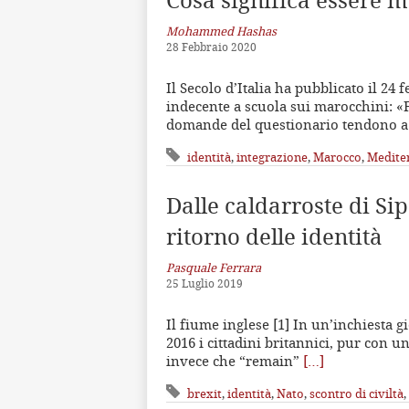
Cosa significa essere m
Mohammed Hashas
28 Febbraio 2020
Il Secolo d’Italia ha pubblicato il 24
indecente a scuola sui marocchini: «F
domande del questionario tendono 
identità
,
integrazione
,
Marocco
,
Medite
Dalle caldarroste di Sip
ritorno delle identità
Pasquale Ferrara
25 Luglio 2019
Il fiume inglese [1] In un’inchiesta g
2016 i cittadini britannici, pur con 
invece che “remain”
[…]
brexit
,
identità
,
Nato
,
scontro di civiltà
,