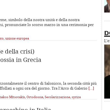
me, simbolo della nostra unità e della nostra
nni, pronunciate lo scorso marzo in una cerimonia per
D
to
,
unione europea
L'
e della crisi)
dossia in Grecia
izzontalmente il centro di Salonicco, la seconda città più
follati a ogni ora del giorno. Tra l’Arco di Galerio
[…]
iakos Mītsotakīs
,
Ortodossia
,
Secolarizzazione
,
syriza