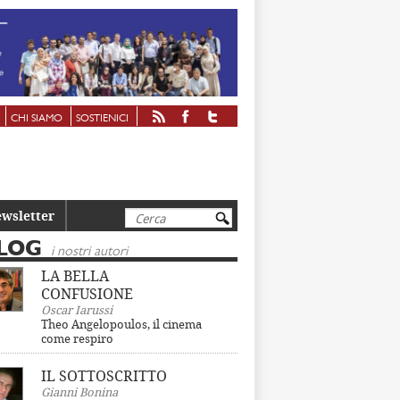
CHI SIAMO
SOSTIENICI
Cerca
wsletter
LOG
i nostri autori
LA BELLA
CONFUSIONE
Oscar Iarussi
Theo Angelopoulos, il cinema
come respiro
IL SOTTOSCRITTO
Gianni Bonina