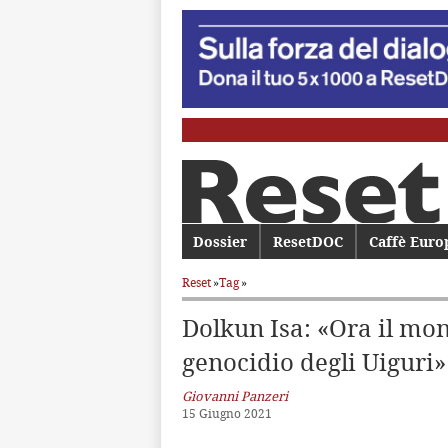
Menu principale
Dossier
Vai al contenuto principale
Vai al contenuto secondario
ResetDOC
Caffè Euro
Reset
»
Tag
»
Dolkun Isa: «Ora il mo
genocidio degli Uiguri»
Giovanni Panzeri
15 Giugno 2021