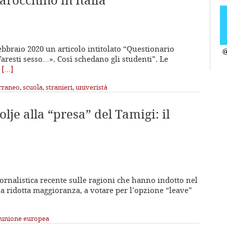
arocchino in Italia
 febbraio 2020 un articolo intitolato “Questionario
@
aresti sesso…». Così schedano gli studenti”. Le
a
[…]
rraneo
,
scuola
,
stranieri
,
univeristà
olje alla “presa” del Tamigi: il
iornalistica recente sulle ragioni che hanno indotto nel
una ridotta maggioranza, a votare per l’opzione “leave”
unione europea