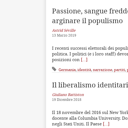
Passione, sangue freddo 
arginare il populismo
Astrid Séville
13 Marzo 2019
I recenti successi elettorali dei pop
politica. I politici (e i loro staff) de
posizioni con
[…]
Germania
,
identità
,
narrazione
,
partiti
,
Il liberalismo identitar
Giuliano Battiston
19 Dicembre 2018
Il 18 novembre del 2016 sul New York
docente alla Columbia University. Do
negli Stati Uniti. Il Paese
[…]