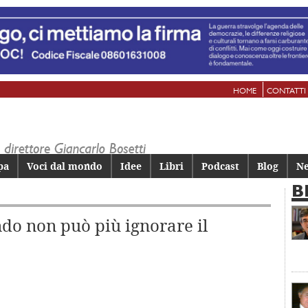
HOME
CONTATTI
pa
Voci dal mondo
Idee
Libri
Podcast
Blog
Ne
B
ndo non può più ignorare il