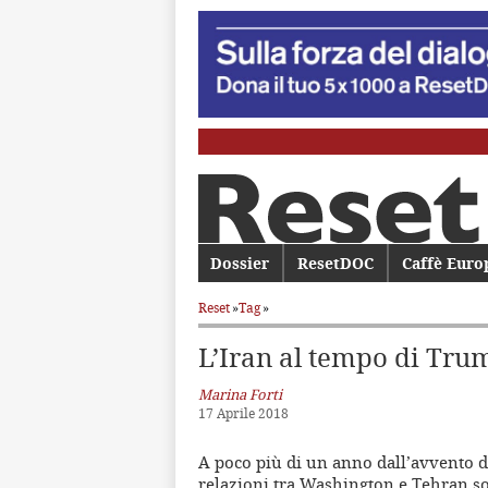
Menu principale
Dossier
Vai al contenuto principale
Vai al contenuto secondario
ResetDOC
Caffè Euro
Reset
»
Tag
»
L’Iran al tempo di Tru
Marina Forti
17 Aprile 2018
A poco più di un anno dall’avvento di
relazioni tra Washington e Tehran son