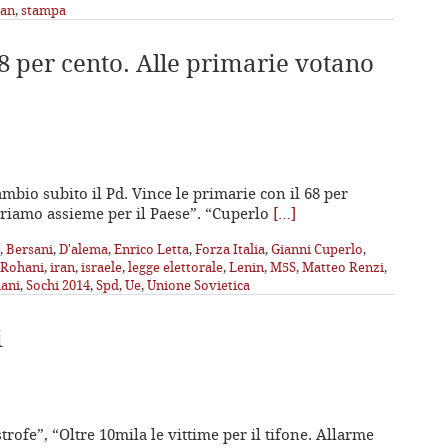
ran
,
stampa
68 per cento. Alle primarie votano
ambio subito il Pd. Vince le primarie con il 68 per
voriamo assieme per il Paese”. “Cuperlo
[…]
,
Bersani
,
D'alema
,
Enrico Letta
,
Forza Italia
,
Gianni Cuperlo
,
 Rohani
,
iran
,
israele
,
legge elettorale
,
Lenin
,
M5S
,
Matteo Renzi
,
ani
,
Sochi 2014
,
Spd
,
Ue
,
Unione Sovietica
i
trofe”, “Oltre 10mila le vittime per il tifone. Allarme