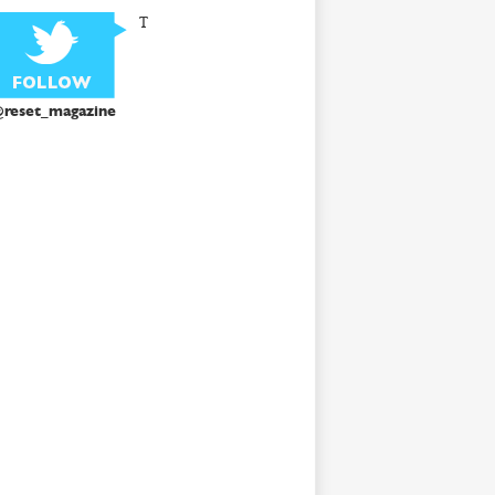
T
reset_magazine