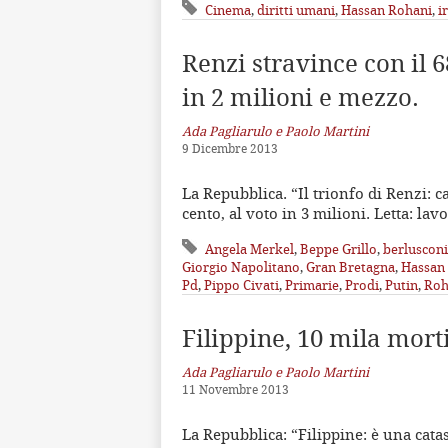
Cinema
,
diritti umani
,
Hassan Rohani
,
i
Renzi stravince con il 
in 2 milioni e mezzo.
Ada Pagliarulo e Paolo Martini
9 Dicembre 2013
La Repubblica. “Il trionfo di Renzi: c
cento, al voto in 3 milioni. Letta: la
Angela Merkel
,
Beppe Grillo
,
berlusconi
Giorgio Napolitano
,
Gran Bretagna
,
Hassan
Pd
,
Pippo Civati
,
Primarie
,
Prodi
,
Putin
,
Roh
Filippine, 10 mila mort
Ada Pagliarulo e Paolo Martini
11 Novembre 2013
La Repubblica: “Filippine: è una catas