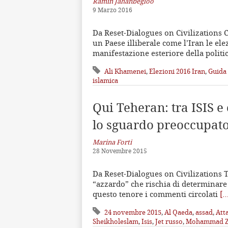
Ramin Jahanbegloo
9 Marzo 2016
Da Reset-Dialogues on Civilizations 
un Paese illiberale come l’Iran le e
manifestazione esteriore della politic
Ali Khamenei
,
Elezioni 2016 Iran
,
Guida
islamica
Qui Teheran: tra ISIS e 
lo sguardo preoccupato
Marina Forti
28 Novembre 2015
Da Reset-Dialogues on Civilizations 
“azzardo” che rischia di determinare
questo tenore i commenti circolati
[…
24 novembre 2015
,
Al Qaeda
,
assad
,
Atta
Sheikholeslam
,
Isis
,
Jet russo
,
Mohammad Z