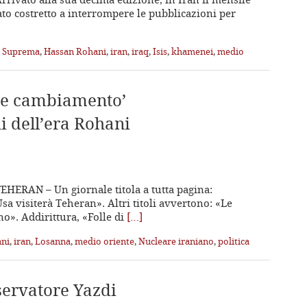
to costretto a interrompere le pubblicazioni per
a Suprema
,
Hassan Rohani
,
iran
,
iraq
,
Isis
,
khamenei
,
medio
nde cambiamento’
i dell’era Rohani
TEHERAN – Un giornale titola a tutta pagina:
sa visiterà Teheran». Altri titoli avvertono: «Le
o». Addirittura, «Folle di
[…]
ni
,
iran
,
Losanna
,
medio oriente
,
Nucleare iraniano
,
politica
nservatore Yazdi