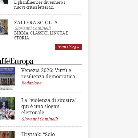
E gli influencer divennero i
nuovi critici letterari
ZATTERA SCIOLTA
Giovanni Cominelli
BIBBIA, CLASSICI, LINGUA E
STORIA
Tutti i blog »
Venezia 2026: Virtù e
resilienza democratica
Redazione
La "violenza di sinistra"
qui è uno slogan
elettorale
Giovanni Cominelli
Hrytsak: “Solo