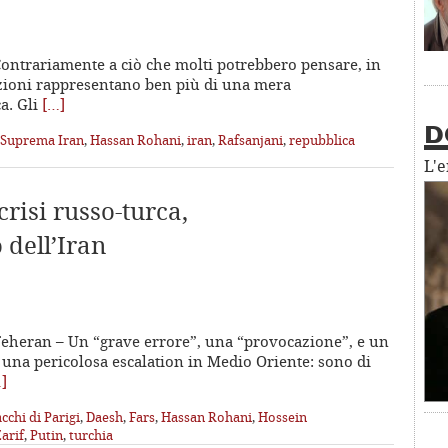
Contrariamente a ciò che molti potrebbero pensare, in
lezioni rappresentano ben più di una mera
a. Gli
[…]
D
 Suprema Iran
,
Hassan Rohani
,
iran
,
Rafsanjani
,
repubblica
L'
crisi russo-turca,
 dell’Iran
Teheran – Un “grave errore”, una “provocazione”, e un
 una pericolosa escalation in Medio Oriente: sono di
]
cchi di Parigi
,
Daesh
,
Fars
,
Hassan Rohani
,
Hossein
arif
,
Putin
,
turchia