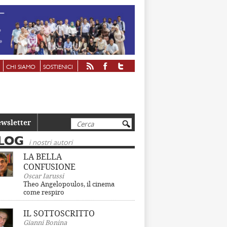
CHI SIAMO
SOSTIENICI
Cerca
wsletter
LOG
i nostri autori
LA BELLA
CONFUSIONE
Oscar Iarussi
Theo Angelopoulos, il cinema
come respiro
IL SOTTOSCRITTO
Gianni Bonina