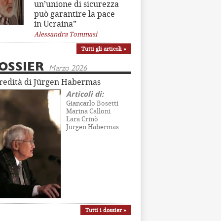
un’unione di sicurezza
può garantire la pace
in Ucraina”
Alessandra Tommasi
Tutti gli articoli »
OSSIER
Marzo 2026
eredità di Jürgen Habermas
Articoli di:
Giancarlo Bosetti
Marina Calloni
Lara Crinò
Jürgen Habermas
Tutti i dossier »