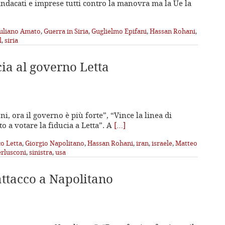
“Sindacati e imprese tutti contro la manovra ma la Ue la
uliano Amato
,
Guerra in Siria
,
Guglielmo Epifani
,
Hassan Rohani
,
l
,
siria
cia al governo Letta
ni, ora il governo è più forte”, “Vince la linea di
tto a votare la fiducia a Letta”. A
[…]
co Letta
,
Giorgio Napolitano
,
Hassan Rohani
,
iran
,
israele
,
Matteo
erlusconi
,
sinistra
,
usa
attacco a Napolitano