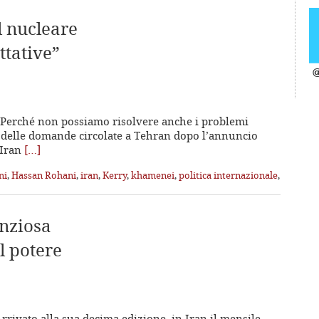
l nucleare
ttative”
@
 «Perché non possiamo risolvere anche i problemi
na delle domande circolate a Tehran dopo l’annuncio
’Iran
[…]
ni
,
Hassan Rohani
,
iran
,
Kerry
,
khamenei
,
politica internazionale
,
enziosa
l potere
rrivato alla sua decima edizione, in Iran il mensile