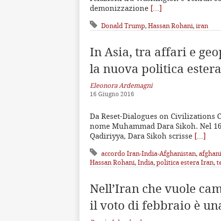
demonizzazione
[…]
Donald Trump
,
Hassan Rohani
,
iran
In Asia, tra affari e geo
la nuova politica estera
Eleonora Ardemagni
16 Giugno 2016
Da Reset-Dialogues on Civilizations C
nome Muhammad Dara Sikoh. Nel 1655,
Qadiriyya, Dara Sikoh scrisse
[…]
accordo Iran-India-Afghanistan
,
afghan
Hassan Rohani
,
India
,
politica estera Iran
,
t
Nell’Iran che vuole ca
il voto di febbraio è un