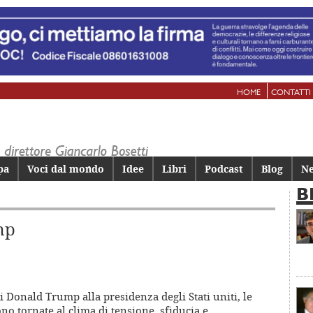
HOME
CONTATTI
pa
Voci dal mondo
Idee
Libri
Podcast
Blog
Ne
B
mp
 Donald Trump alla presidenza degli Stati uniti, le
o tornate al clima di tensione, sfiducia e