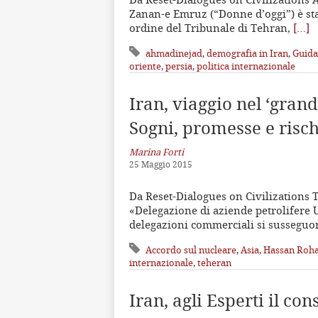
Zanan-e Emruz (“Donne d’oggi”) è sta
ordine del Tribunale di Tehran,
[…]
ahmadinejad
,
demografia in Iran
,
Guid
oriente
,
persia
,
politica internazionale
Iran, viaggio nel ‘gra
Sogni, promesse e risch
Marina Forti
25 Maggio 2015
Da Reset-Dialogues on Civilizations 
«Delegazione di aziende petrolifere U
delegazioni commerciali si susseguon
Accordo sul nucleare
,
Asia
,
Hassan Roha
internazionale
,
teheran
Iran, agli Esperti il co