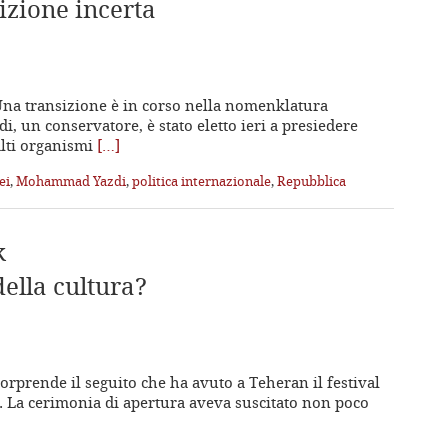
izione incerta
Una transizione è in corso nella nomenklatura
 un conservatore, è stato eletto ieri a presiedere
alti organismi
[…]
ei
,
Mohammad Yazdi
,
politica internazionale
,
Repubblica
k
ella cultura?
orprende il seguito che ha avuto a Teheran il festival
. La cerimonia di apertura aveva suscitato non poco