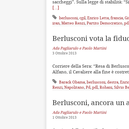
saccheggi”. Sulla legge di stabilità: 
[…]
berlusconi
,
cgil
,
Enrico Letta
,
francia
,
Gi
iran
,
Matteo Renzi
,
Partito Democratico
,
pd
Berlusconi vota la fidu
Ada Pagliarulo e Paolo Martini
3 Ottobre 2013
Corriere della Sera: “Resa di Berlusco
Alfano, il Cavaliere alla fine è costre
Barack Obama
,
berlusconi
,
destra
,
Enri
Renzi
,
Napolitano
,
Pd
,
pdl
,
Rohani
,
Silvio B
Berlusconi, ancora un 
Ada Pagliarulo e Paolo Martini
1 Ottobre 2013