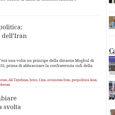
politica:
 dell’Iran
’era una volta un principe della dinastia Moghul di
 prima di abbracciare la confraternita sufi della
istan
,
Ali Tayebnia
,
brics
,
Cina
,
economia Iran
,
geopolitica Asia
,
eheran
mbiare
a svolta