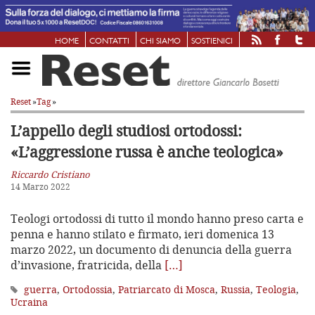
HOME
CONTATTI
CHI SIAMO
SOSTIENICI
Reset
»
Tag
»
L’appello degli studiosi ortodossi:
«L’aggressione russa è anche teologica»
Riccardo Cristiano
14 Marzo 2022
Teologi ortodossi di tutto il mondo hanno preso carta e
penna e hanno stilato e firmato, ieri domenica 13
marzo 2022, un documento di denuncia della guerra
d’invasione, fratricida, della
[…]
guerra
,
Ortodossia
,
Patriarcato di Mosca
,
Russia
,
Teologia
,
Ucraina