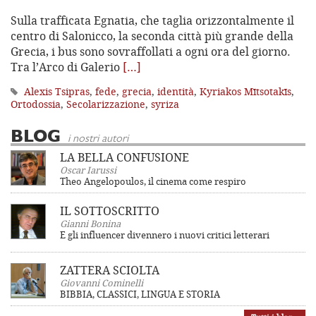
Sulla trafficata Egnatia, che taglia orizzontalmente il
centro di Salonicco, la seconda città più grande della
Grecia, i bus sono sovraffollati a ogni ora del giorno.
Tra l’Arco di Galerio
[…]
Alexis Tsipras
,
fede
,
grecia
,
identità
,
Kyriakos Mītsotakīs
,
Ortodossia
,
Secolarizzazione
,
syriza
BLOG
i nostri autori
LA BELLA CONFUSIONE
Oscar Iarussi
Theo Angelopoulos, il cinema come respiro
IL SOTTOSCRITTO
Gianni Bonina
E gli influencer divennero i nuovi critici letterari
ZATTERA SCIOLTA
Giovanni Cominelli
BIBBIA, CLASSICI, LINGUA E STORIA