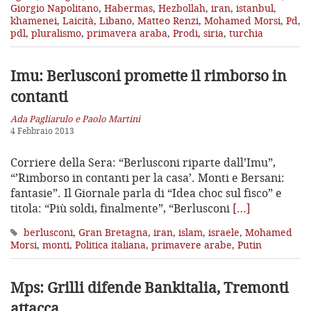
Giorgio Napolitano
,
Habermas
,
Hezbollah
,
iran
,
istanbul
,
khamenei
,
Laicità
,
Libano
,
Matteo Renzi
,
Mohamed Morsi
,
Pd
,
pdl
,
pluralismo
,
primavera araba
,
Prodi
,
siria
,
turchia
Imu: Berlusconi promette il rimborso in
contanti
Ada Pagliarulo e Paolo Martini
4 Febbraio 2013
Corriere della Sera: “Berlusconi riparte dall’Imu”,
“’Rimborso in contanti per la casa’. Monti e Bersani:
fantasie”. Il Giornale parla di “Idea choc sul fisco” e
titola: “Più soldi, finalmente”, “Berlusconi
[…]
berlusconi
,
Gran Bretagna
,
iran
,
islam
,
israele
,
Mohamed
Morsi
,
monti
,
Politica italiana
,
primavere arabe
,
Putin
Mps: Grilli difende Bankitalia, Tremonti
attacca