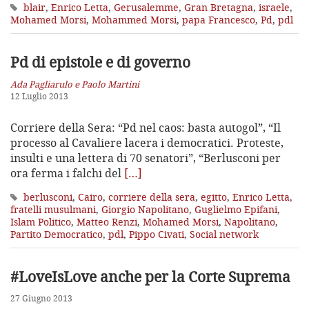
blair
,
Enrico Letta
,
Gerusalemme
,
Gran Bretagna
,
israele
,
Mohamed Morsi
,
Mohammed Morsi
,
papa Francesco
,
Pd
,
pdl
Pd di epistole e di governo
Ada Pagliarulo e Paolo Martini
12 Luglio 2013
Corriere della Sera: “Pd nel caos: basta autogol”, “Il
processo al Cavaliere lacera i democratici. Proteste,
insulti e una lettera di 70 senatori”, “Berlusconi per
ora ferma i falchi del
[…]
berlusconi
,
Cairo
,
corriere della sera
,
egitto
,
Enrico Letta
,
fratelli musulmani
,
Giorgio Napolitano
,
Guglielmo Epifani
,
Islam Politico
,
Matteo Renzi
,
Mohamed Morsi
,
Napolitano
,
Partito Democratico
,
pdl
,
Pippo Civati
,
Social network
#LoveIsLove anche per la Corte Suprema
27 Giugno 2013