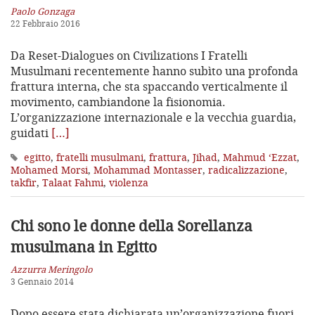
Paolo Gonzaga
22 Febbraio 2016
Da Reset-Dialogues on Civilizations I Fratelli
Musulmani recentemente hanno subìto una profonda
frattura interna, che sta spaccando verticalmente il
movimento, cambiandone la fisionomia.
L’organizzazione internazionale e la vecchia guardia,
guidati
[…]
egitto
,
fratelli musulmani
,
frattura
,
Jihad
,
Mahmud ‘Ezzat
,
Mohamed Morsi
,
Mohammad Montasser
,
radicalizzazione
,
takfir
,
Talaat Fahmi
,
violenza
Chi sono le donne della Sorellanza
musulmana in Egitto
Azzurra Meringolo
3 Gennaio 2014
Dopo essere stata dichiarata un’organizzazione fuori