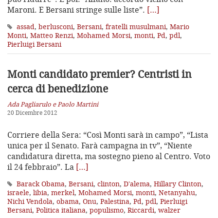
Maroni. E Bersani stringe sulle liste”.
[…]
assad
,
berlusconi
,
Bersani
,
fratelli musulmani
,
Mario
Monti
,
Matteo Renzi
,
Mohamed Morsi
,
monti
,
Pd
,
pdl
,
Pierluigi Bersani
Monti candidato premier? Centristi in
cerca di benedizione
Ada Pagliarulo e Paolo Martini
20 Dicembre 2012
Corriere della Sera: “Così Monti sarà in campo”, “Lista
unica per il Senato. Farà campagna in tv”, “Niente
candidatura diretta, ma sostegno pieno al Centro. Voto
il 24 febbraio”. La
[…]
Barack Obama
,
Bersani
,
clinton
,
D'alema
,
Hillary Clinton
,
israele
,
libia
,
merkel
,
Mohamed Morsi
,
monti
,
Netanyahu
,
Nichi Vendola
,
obama
,
Onu
,
Palestina
,
Pd
,
pdl
,
Pierluigi
Bersani
,
Politica italiana
,
populismo
,
Riccardi
,
walzer