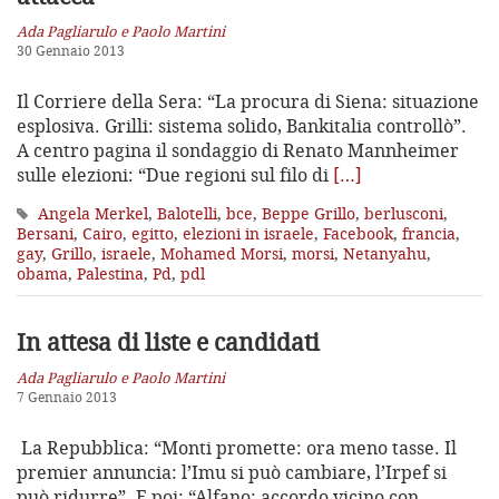
Ada Pagliarulo e Paolo Martini
30 Gennaio 2013
Il Corriere della Sera: “La procura di Siena: situazione
esplosiva. Grilli: sistema solido, Bankitalia controllò”.
A centro pagina il sondaggio di Renato Mannheimer
sulle elezioni: “Due regioni sul filo di
[…]
Angela Merkel
,
Balotelli
,
bce
,
Beppe Grillo
,
berlusconi
,
Bersani
,
Cairo
,
egitto
,
elezioni in israele
,
Facebook
,
francia
,
gay
,
Grillo
,
israele
,
Mohamed Morsi
,
morsi
,
Netanyahu
,
obama
,
Palestina
,
Pd
,
pdl
In attesa di liste e candidati
Ada Pagliarulo e Paolo Martini
7 Gennaio 2013
La Repubblica: “Monti promette: ora meno tasse. Il
premier annuncia: l’Imu si può cambiare, l’Irpef si
può ridurre”. E poi: “Alfano: accordo vicino con