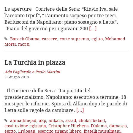
Le aperture Corriere della Sera: “Rinvio Iva, sale
l’acconto Irpef”, “L’aumento sospeso per tre mesi.
Berlusconi da Napolitano: pieno sostegno a Letta”,
“Piano del governo per i giovani: 200
[…]
Barack Obama
,
carcere
,
corte suprema
,
egitto
,
Mohamed
Morsi
,
morsi
La Turchia in piazza
Ada Pagliarulo e Paolo Martini
3 Giugno 2013
Il Corriere della Sera: “La partita del
presidenzialismo. Napolitano: esecutivo a termine, 18
mesi per le riforme. Spinta di Alfano dopo le parole di
Letta sulle regole da cambiare.
[…]
ahmadinejad
,
akp
,
ankara
,
assad
,
chokri belaid
,
costituzione egiziana
,
Cristopher Hitchens
,
D'alema
,
damasco
,
egitto
,
Erdogan
,
esercito siriano libero
,
fratelli musulmani
,