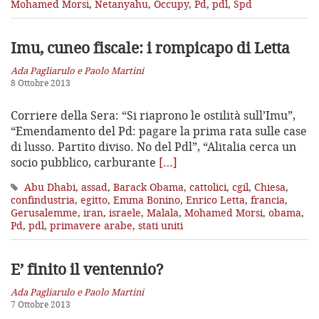
Mohamed Morsi
,
Netanyahu
,
Occupy
,
Pd
,
pdl
,
Spd
Imu, cuneo fiscale: i rompicapo di Letta
Ada Pagliarulo e Paolo Martini
8 Ottobre 2013
Corriere della Sera: “Si riaprono le ostilità sull’Imu”,
“Emendamento del Pd: pagare la prima rata sulle case
di lusso. Partito diviso. No del Pdl”, “Alitalia cerca un
socio pubblico, carburante
[…]
Abu Dhabi
,
assad
,
Barack Obama
,
cattolici
,
cgil
,
Chiesa
,
confindustria
,
egitto
,
Emma Bonino
,
Enrico Letta
,
francia
,
Gerusalemme
,
iran
,
israele
,
Malala
,
Mohamed Morsi
,
obama
,
Pd
,
pdl
,
primavere arabe
,
stati uniti
E’ finito il ventennio?
Ada Pagliarulo e Paolo Martini
7 Ottobre 2013