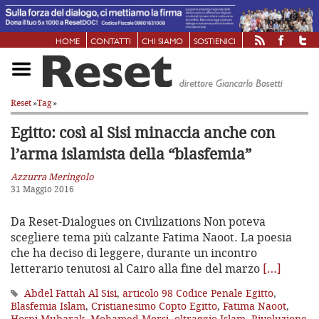
HOME
CONTATTI
CHI SIAMO
SOSTIENICI
Reset
»
Tag
»
Egitto: così al Sisi minaccia anche
con
l’arma islamista della “blasfemia”
Azzurra Meringolo
31 Maggio 2016
Da Reset-Dialogues on Civilizations Non poteva
scegliere tema più calzante Fatima Naoot. La poesia
che ha deciso di leggere, durante un incontro
letterario tenutosi al Cairo alla fine del marzo
[…]
Abdel Fattah Al Sisi
,
articolo 98 Codice Penale Egitto
,
Blasfemia Islam
,
Cristianesimo Copto Egitto
,
Fatima Naoot
,
Hosni Mubarak
,
Mohamed Morsi
,
oltraggio Islam
,
Rivoluzione