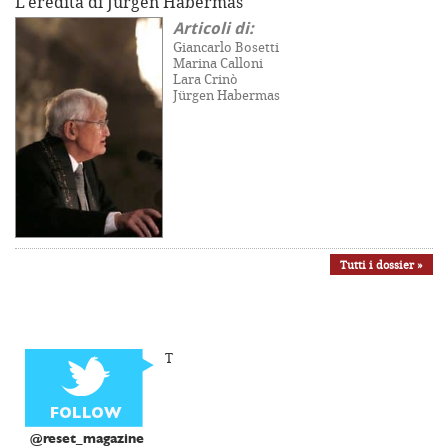
L'eredità di Jürgen Habermas
Articoli di:
Giancarlo Bosetti
Marina Calloni
Lara Crinò
Jürgen Habermas
Tutti i dossier »
T
@reset_magazine