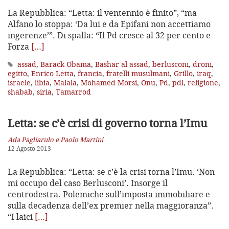
La Repubblica: “Letta: il ventennio è finito”, “ma
Alfano lo stoppa: ‘Da lui e da Epifani non accettiamo
ingerenze’”. Di spalla: “Il Pd cresce al 32 per cento e
Forza
[…]
assad
,
Barack Obama
,
Bashar al assad
,
berlusconi
,
droni
,
egitto
,
Enrico Letta
,
francia
,
fratelli musulmani
,
Grillo
,
iraq
,
israele
,
libia
,
Malala
,
Mohamed Morsi
,
Onu
,
Pd
,
pdl
,
religione
,
shabab
,
siria
,
Tamarrod
Letta: se c’è crisi di governo torna l’Imu
Ada Pagliarulo e Paolo Martini
12 Agosto 2013
La Repubblica: “Letta: se c’è la crisi torna l’Imu. ‘Non
mi occupo del caso Berlusconi’. Insorge il
centrodestra. Polemiche sull’imposta immobiliare e
sulla decadenza dell’ex premier nella maggioranza”.
“I laici
[…]