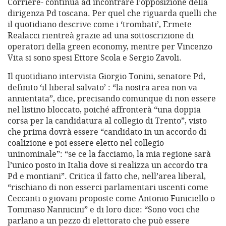
Corriere- continua ad incontrare l’opposizione della
dirigenza Pd toscana. Per quel che riguarda quelli che
il quotidiano descrive come i ‘trombati’, Ermete
Realacci rientreà grazie ad una sottoscrizione di
operatori della green economy, mentre per Vincenzo
Vita si sono spesi Ettore Scola e Sergio Zavoli.
Il quotidiano intervista Giorgio Tonini, senatore Pd,
definito ‘il liberal salvato’ : “la nostra area non va
annientata”, dice, precisando comunque di non essere
nel listino bloccato, poiché affronterà “una doppia
corsa per la candidatura al collegio di Trento”, visto
che prima dovrà essere “candidato in un accordo di
coalizione e poi essere eletto nel collegio
uninominale”: “se ce la facciamo, la mia regione sarà
l’unico posto in Italia dove si realizza un accordo tra
Pd e montiani”. Critica il fatto che, nell’area liberal,
“rischiano di non esserci parlamentari uscenti come
Ceccanti o giovani proposte come Antonio Funiciello o
Tommaso Nannicini” e di loro dice: “Sono voci che
parlano a un pezzo di elettorato che può essere