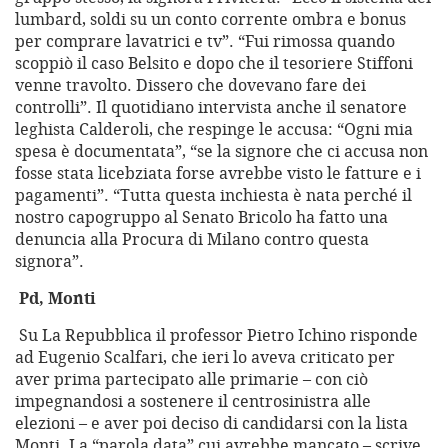
lumbard, soldi su un conto corrente ombra e bonus
per comprare lavatrici e tv”. “Fui rimossa quando
scoppiò il caso Belsito e dopo che il tesoriere Stiffoni
venne travolto. Dissero che dovevano fare dei
controlli”. Il quotidiano intervista anche il senatore
leghista Calderoli, che respinge le accusa: “Ogni mia
spesa è documentata”, “se la signore che ci accusa non
fosse stata licebziata forse avrebbe visto le fatture e i
pagamenti”. “Tutta questa inchiesta è nata perché il
nostro capogruppo al Senato Bricolo ha fatto una
denuncia alla Procura di Milano contro questa
signora”.
Pd, Monti
Su La Repubblica il professor Pietro Ichino risponde
ad Eugenio Scalfari, che ieri lo aveva criticato per
aver prima partecipato alle primarie – con ciò
impegnandosi a sostenere il centrosinistra alle
elezioni – e aver poi deciso di candidarsi con la lista
Monti. La “parola data” cui avrebbe mancato – scrive