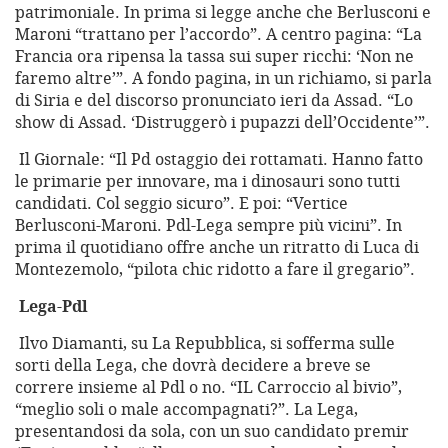
patrimoniale. In prima si legge anche che Berlusconi e
Maroni “trattano per l’accordo”. A centro pagina: “La
Francia ora ripensa la tassa sui super ricchi: ‘Non ne
faremo altre’”. A fondo pagina, in un richiamo, si parla
di Siria e del discorso pronunciato ieri da Assad. “Lo
show di Assad. ‘Distruggerò i pupazzi dell’Occidente’”.
Il Giornale: “Il Pd ostaggio dei rottamati. Hanno fatto
le primarie per innovare, ma i dinosauri sono tutti
candidati. Col seggio sicuro”. E poi: “Vertice
Berlusconi-Maroni. Pdl-Lega sempre più vicini”. In
prima il quotidiano offre anche un ritratto di Luca di
Montezemolo, “pilota chic ridotto a fare il gregario”.
Lega-Pdl
Ilvo Diamanti, su La Repubblica, si sofferma sulle
sorti della Lega, che dovrà decidere a breve se
correre insieme al Pdl o no. “IL Carroccio al bivio”,
“meglio soli o male accompagnati?”. La Lega,
presentandosi da sola, con un suo candidato premir