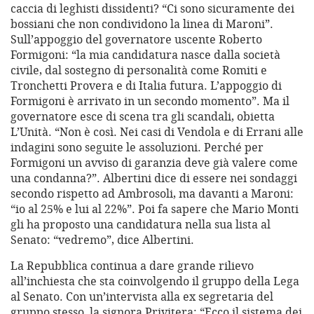
caccia di leghisti dissidenti? “Ci sono sicuramente dei
bossiani che non condividono la linea di Maroni”.
Sull’appoggio del governatore uscente Roberto
Formigoni: “la mia candidatura nasce dalla società
civile, dal sostegno di personalità come Romiti e
Tronchetti Provera e di Italia futura. L’appoggio di
Formigoni è arrivato in un secondo momento”. Ma il
governatore esce di scena tra gli scandali, obietta
L’Unità. “Non è così. Nei casi di Vendola e di Errani alle
indagini sono seguite le assoluzioni. Perché per
Formigoni un avviso di garanzia deve già valere come
una condanna?”. Albertini dice di essere nei sondaggi
secondo rispetto ad Ambrosoli, ma davanti a Maroni:
“io al 25% e lui al 22%”. Poi fa sapere che Mario Monti
gli ha proposto una candidatura nella sua lista al
Senato: “vedremo”, dice Albertini.
La Repubblica continua a dare grande rilievo
all’inchiesta che sta coinvolgendo il gruppo della Lega
al Senato. Con un’intervista alla ex segretaria del
gruppo stesso, la signora Privitera: “Ecco il sistema dei