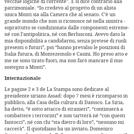
vecchie logiche di corrente”. E si dice contrario alla
patrimoniale. “Io credevo al progetto di un alista
unica Monti sia alla Camera che al senato. C’è un
grande mondo che non si riconosce né nella sinistra -
soprattutto se condizionata dalle componenti estreme-
né con l’antipolitica, né con Berlusconi. Avevo dato la
mia disponibilità a candidarmi, senza pretese di ruoli
presenti o futuri”, poi “hanno prevalso le posizioni di
Italia futura, di Montezemolo e Casini. Ho preso atto e
me ne sono tirato fuori, ma non farò mancare il mio
sostegno a Monti”.
Internazionale
Le pagine 2 e 3 de La Stampa sono dedicate al
presidente siriano Assad: dopo 7 mesi è ricomparso in
pubblico, alla Casa della cultura di Damsco. La Siria,
ha detto, “è sotto attacco di stranieri”, “continuerà a
combattere i terroristi” e non tartterà né “con questi
fantocci”, né con chi “sta dietro di loro”, “nessuno mi
caccerà”. Il quotidiano ha un inviato, Domenico