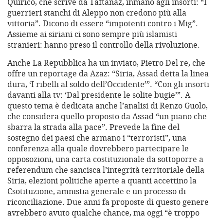
Quirico, che scrive da Taftanaz, inmano agli insorti: “I
guerrieri stanchi di Aleppo non credono più alla
vittoria”. Dicono di essere “impotenti contro i Mig”.
Assieme ai siriani ci sono sempre più islamisti
stranieri: hanno preso il controllo della rivoluzione.
Anche La Repubblica ha un inviato, Pietro Del re, che
offre un reportage da Azaz: “Siria, Assad detta la linea
dura, ‘I ribelli al soldo dell’Occidente’”. “Con gli insorti
davanti alla tv: ‘Dal presidente le solite bugie’”. A
questo tema è dedicata anche l’analisi di Renzo Guolo,
che considera quello proposto da Assad “un piano che
sbarra la strada alla pace”. Prevede la fine del
sostegno dei paesi che armano i “terroristi”, una
conferenza alla quale dovrebbero partecipare le
opposozioni, una carta costituzionale da sottoporre a
referendum che sancisca l’integrità territoriale della
Siria, elezioni politiche aperte a quanti accettino la
Csotituzione, amnistia generale e un processo di
riconciliazione. Due anni fa proposte di questo genere
avrebbero avuto qualche chance, ma oggi “è troppo