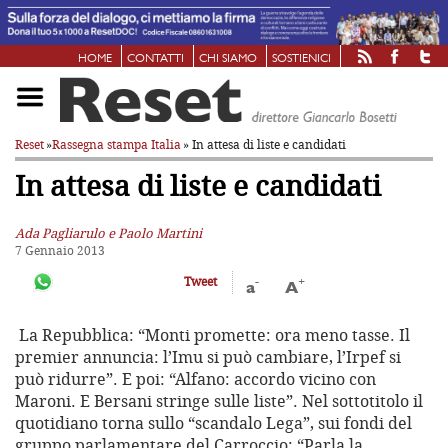
HOME
CONTATTI
CHI SIAMO
SOSTIENICI
Reset
»
Rassegna stampa Italia
» In attesa di liste e candidati
In attesa di liste e candidati
Ada Pagliarulo e Paolo Martini
7 Gennaio 2013
-
+
Tweet
a
A
La Repubblica: “Monti promette: ora meno tasse. Il
premier annuncia: l’Imu si può cambiare, l’Irpef si
può ridurre”. E poi: “Alfano: accordo vicino con
Maroni. E Bersani stringe sulle liste”. Nel sottotitolo il
quotidiano torna sullo “scandalo Lega”, sui fondi del
gruppo parlamentare del Carroccio: “Parla la