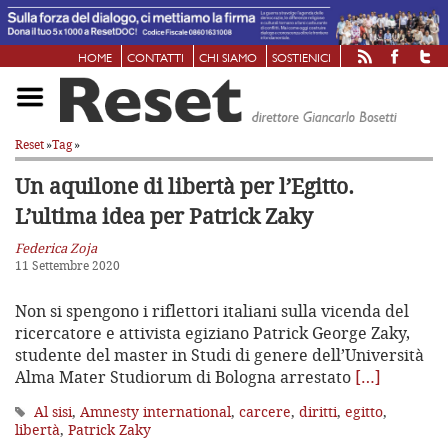
HOME
CONTATTI
CHI SIAMO
SOSTIENICI
Reset
»
Tag
»
Un aquilone di libertà per l’Egitto.
L’ultima idea per Patrick Zaky
Federica Zoja
11 Settembre 2020
Non si spengono i riflettori italiani sulla vicenda del
ricercatore e attivista egiziano Patrick George Zaky,
studente del master in Studi di genere dell’Università
Alma Mater Studiorum di Bologna arrestato
[…]
Al sisi
,
Amnesty international
,
carcere
,
diritti
,
egitto
,
libertà
,
Patrick Zaky