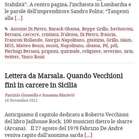
Stabilità”. A centro pagina, l’inchiesta in Lombardia e
le parole dell’imprenditore Sandro Polita: “Tangenti
alla
[…]
Antonio Di Pietro
,
Barack Obama
,
Beppe Grillo
,
berlusconi
,
Bersani
,
carcere
,
cristiani
,
D'alema
,
Di Pietro
,
francia
,
Francois Hollande
,
Giorgio Napolitano
,
giustizia
,
Grillo
,
islam
,
M5S
,
Matteo Renzi
,
monti
,
Napolitano
,
obama
,
Pd
,
pdl
,
Pierluigi Bersani
,
prigioni
,
quirinale
,
religione
,
severino
,
siria
,
twitter
,
Vasco Rossi
Lettera da Marsala. Quando Vecchioni
finì in carcere in Sicilia
Patrizio Gonnella e Susanna Marietti
16 Novembre 2012
Anticipiamo il capitolo dedicato a Roberto Vecchioni
del libro Jailhouse Rock. 100 musicisti dietro le sbarre
(Arcana). Il 27 agosto del 1979 Fabrizio De André
veniva rapito dall’anonima sarda
[…]