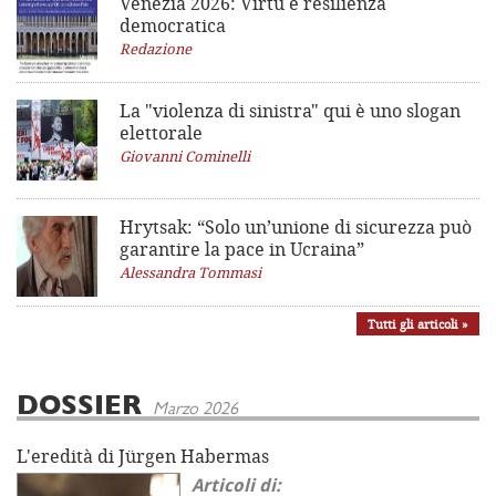
Venezia 2026: Virtù e resilienza
democratica
Redazione
La "violenza di sinistra"
qui è uno slogan
elettorale
Giovanni Cominelli
Hrytsak: “Solo un’unione di sicurezza può
garantire la pace in Ucraina”
Alessandra Tommasi
Tutti gli articoli »
DOSSIER
Marzo 2026
L'eredità di Jürgen Habermas
Articoli di: