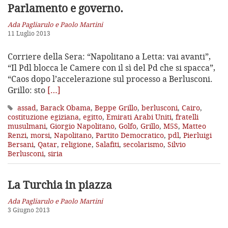
Parlamento e governo.
Ada Pagliarulo e Paolo Martini
11 Luglio 2013
Corriere della Sera: “Napolitano a Letta: vai avanti”,
“Il Pdl blocca le Camere con il sì del Pd che si spacca”,
“Caos dopo l’accelerazione sul processo a Berlusconi.
Grillo: sto
[…]
assad
,
Barack Obama
,
Beppe Grillo
,
berlusconi
,
Cairo
,
costituzione egiziana
,
egitto
,
Emirati Arabi Uniti
,
fratelli
musulmani
,
Giorgio Napolitano
,
Golfo
,
Grillo
,
M5S
,
Matteo
Renzi
,
morsi
,
Napolitano
,
Partito Democratico
,
pdl
,
Pierluigi
Bersani
,
Qatar
,
religione
,
Salafiti
,
secolarismo
,
Silvio
Berlusconi
,
siria
La Turchia in piazza
Ada Pagliarulo e Paolo Martini
3 Giugno 2013