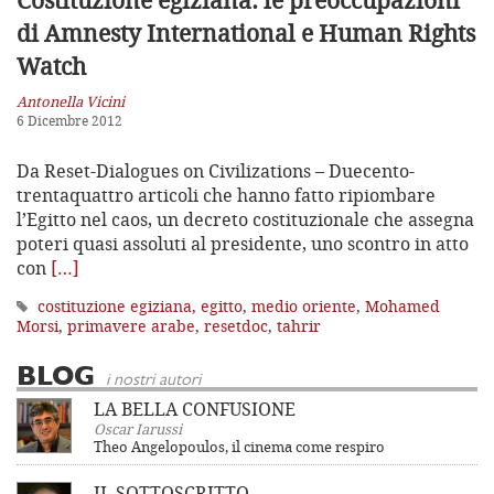
di Amnesty International e Human Rights
Watch
Antonella Vicini
6 Dicembre 2012
Da Reset-Dialogues on Civilizations – Duecento-
trentaquattro articoli che hanno fatto ripiombare
l’Egitto nel caos, un decreto costituzionale che assegna
poteri quasi assoluti al presidente, uno scontro in atto
con
[…]
costituzione egiziana
,
egitto
,
medio oriente
,
Mohamed
Morsi
,
primavere arabe
,
resetdoc
,
tahrir
BLOG
i nostri autori
LA BELLA CONFUSIONE
Oscar Iarussi
Theo Angelopoulos, il cinema come respiro
IL SOTTOSCRITTO