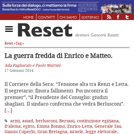
HOME
CONTATTI
CHI SIAMO
SOSTIENICI
Reset
»
Tag
»
La guerra fredda di Enrico e Matteo.
Ada Pagliarulo e Paolo Martini
17 Gennaio 2014
Il Corriere della Sera: “Tensione alta tra Renzi e Letta.
Il segretario: finora fallimenti. Poi incontra il
premier”, “il Presidente del Consiglio: giudizi
sbagliati. Il sindaco conferma che vedrà Berlusconi”.
[…]
armi
,
assad
,
berlusconi
,
Bersani
,
costituzione egiziana
,
D'alema
,
egitto
,
Emma Bonino
,
Enrico Letta
,
Generale Sisi
,
Gianni Cuperlo
,
Gran Bretagna
,
israele
,
legge elettorale
,