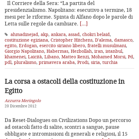
Il Corriere della Sera: “La partita del
presidenzialismo. Napolitano: esecutivo a termine, 18
mesi per le riforme. Spinta di Alfano dopo le parole di
Letta sulle regole da cambiare.
[…]
ahmadinejad
,
akp
,
ankara
,
assad
,
chokri belaid
,
costituzione egiziana
,
Cristopher Hitchens
,
D'alema
,
damasco
,
egitto
,
Erdogan
,
esercito siriano libero
,
fratelli musulmani
,
Giorgio Napolitano
,
Habermas
,
Hezbollah
,
iran
,
istanbul
,
khamenei
,
Laicità
,
Libano
,
Matteo Renzi
,
Mohamed Morsi
,
Pd
,
pdl
,
pluralismo
,
primavera araba
,
Prodi
,
siria
,
turchia
La corsa a ostacoli della costituzione in
Egitto
Azzurra Meringolo
20 Dicembre 2012
Da Reset-Dialogues on Civilizations Dopo un percorso
ad ostacoli fatto di salite, scontri a sangue, pause
obbligate e intromissioni di generali e religiosi, il 15