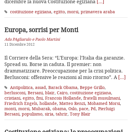
dicembre la nuova Costituzione egiziana
[…]
costituzione egiziana
,
egitto
,
morsi
,
primavera araba
Europa, sorrisi per Monti
Ada PAgliarulo e Paolo Martini
11 Dicembre 2012
Il Corriere della Sera: “L’Europa: l’Italia dia garanzie.
Spread su. Borse in caduta. Il premier: non
drammatizzare. Preoccupazione per la crisi politica.
Berlusconi: offensive le reazioni al mio ritorno”. A
[…]
Antipolitica
,
assad
,
Barack Obama
,
Beppe Grillo
,
berlusconi
,
Bersani
,
blair
,
Cairo
,
costituzione egiziana
,
cristiani
,
egitto
,
fmi
,
Francois Hollande
,
fratelli musulmani
,
Friedrich Engels
,
hollande
,
Matteo Renzi
,
Mohamed Morsi
,
monti
,
morsi
,
Mubarak
,
obama
,
Oslo
,
pace
,
Pd
,
Pierluigi
Bersani
,
populismo
,
siria
,
tahrir
,
Tony Blair
Costituzione egiziana: le preoccupazioni