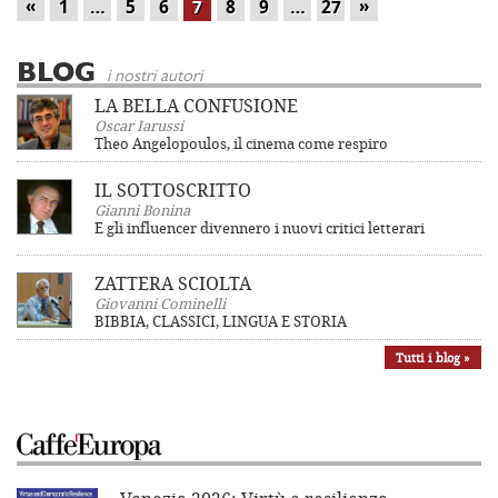
«
»
1
…
5
6
7
8
9
…
27
BLOG
i nostri autori
LA BELLA CONFUSIONE
Oscar Iarussi
Theo Angelopoulos, il cinema come respiro
IL SOTTOSCRITTO
Gianni Bonina
E gli influencer divennero i nuovi critici letterari
ZATTERA SCIOLTA
Giovanni Cominelli
BIBBIA, CLASSICI, LINGUA E STORIA
Tutti i blog »