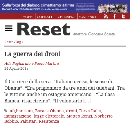
HOME
CONTATTI
CHI SIAMO
SOSTIENICI
Reset
»
Tag
»
La guerra dei droni
Ada Pagliarulo e Paolo Martini
24 Aprile 2015
Il Corriere della sera: “Italiano ucciso, le scuse di
Obama”. “Era prigioniero da tre anni dei talebani. Tra
le vittime anche un ostaggio americano”. “La Casa
Bianca: risarciremo”. “Il volontario
[…]
afghanistan
,
Barack Obama
,
droni
,
Forza Italia
,
immigrazione
,
legge elettorale
,
Matteo Renzi
,
Norberto
Bobbio
,
Pakistan
,
Resistenza