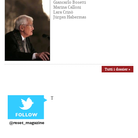
Giancarlo Bosetti
Marina Calloni
Lara Crinò
Jürgen Habermas
Tutti i dossier »
T
@reset_magazine