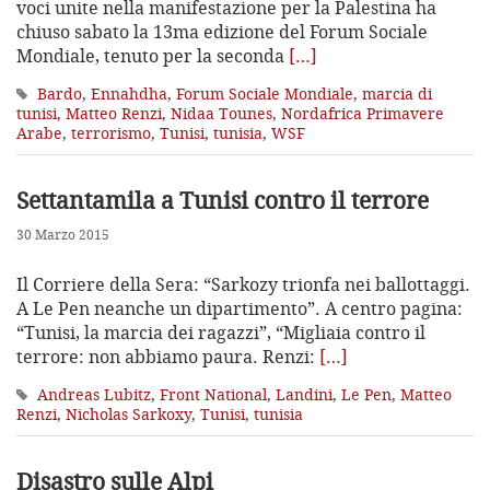
voci unite nella manifestazione per la Palestina ha
chiuso sabato la 13ma edizione del Forum Sociale
Mondiale, tenuto per la seconda
[…]
Bardo
,
Ennahdha
,
Forum Sociale Mondiale
,
marcia di
tunisi
,
Matteo Renzi
,
Nidaa Tounes
,
Nordafrica Primavere
Arabe
,
terrorismo
,
Tunisi
,
tunisia
,
WSF
Settantamila a Tunisi contro il terrore
30 Marzo 2015
Il Corriere della Sera: “Sarkozy trionfa nei ballottaggi.
A Le Pen neanche un dipartimento”. A centro pagina:
“Tunisi, la marcia dei ragazzi”, “Migliaia contro il
terrore: non abbiamo paura. Renzi:
[…]
Andreas Lubitz
,
Front National
,
Landini
,
Le Pen
,
Matteo
Renzi
,
Nicholas Sarkoxy
,
Tunisi
,
tunisia
Disastro sulle Alpi