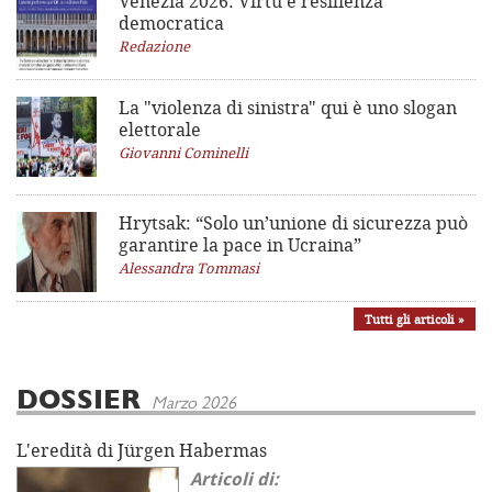
Venezia 2026: Virtù e resilienza
democratica
Redazione
La "violenza di sinistra"
qui è uno slogan
elettorale
Giovanni Cominelli
Hrytsak: “Solo un’unione di sicurezza può
garantire la pace in Ucraina”
Alessandra Tommasi
Tutti gli articoli »
DOSSIER
Marzo 2026
L'eredità di Jürgen Habermas
Articoli di: