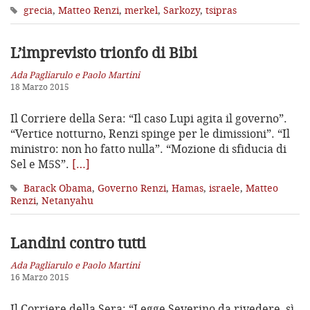
grecia
,
Matteo Renzi
,
merkel
,
Sarkozy
,
tsipras
L’imprevisto trionfo di Bibi
Ada Pagliarulo e Paolo Martini
18 Marzo 2015
Il Corriere della Sera: “Il caso Lupi agita il governo”.
“Vertice notturno, Renzi spinge per le dimissioni”. “Il
ministro: non ho fatto nulla”. “Mozione di sfiducia di
Sel e M5S”.
[…]
Barack Obama
,
Governo Renzi
,
Hamas
,
israele
,
Matteo
Renzi
,
Netanyahu
Landini contro tutti
Ada Pagliarulo e Paolo Martini
16 Marzo 2015
Il Corriere della Sera: “Legge Severino da rivedere, sì