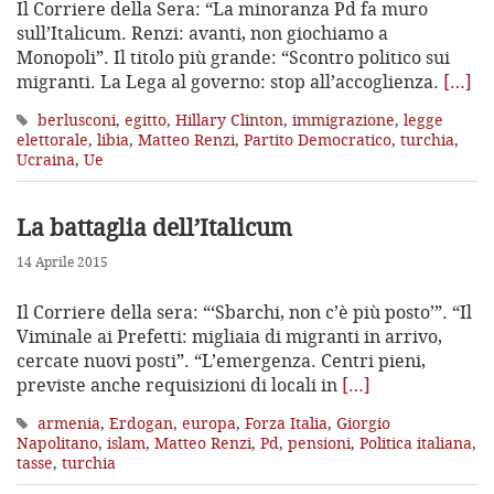
Il Corriere della Sera: “La minoranza Pd fa muro
sull’Italicum. Renzi: avanti, non giochiamo a
Monopoli”. Il titolo più grande: “Scontro politico sui
migranti. La Lega al governo: stop all’accoglienza.
[…]
berlusconi
,
egitto
,
Hillary Clinton
,
immigrazione
,
legge
elettorale
,
libia
,
Matteo Renzi
,
Partito Democratico
,
turchia
,
Ucraina
,
Ue
La battaglia dell’Italicum
14 Aprile 2015
Il Corriere della sera: “‘Sbarchi, non c’è più posto’”. “Il
Viminale ai Prefetti: migliaia di migranti in arrivo,
cercate nuovi posti”. “L’emergenza. Centri pieni,
previste anche requisizioni di locali in
[…]
armenia
,
Erdogan
,
europa
,
Forza Italia
,
Giorgio
Napolitano
,
islam
,
Matteo Renzi
,
Pd
,
pensioni
,
Politica italiana
,
tasse
,
turchia