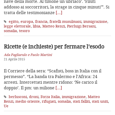
nave della morte. Al timone un ubriaco’. ‘Finiti
addosso ai soccorritori, la strage in cinque minuti’”. Si
tratta delle testimonianze
[…]
egitto
,
europa
,
francia
,
fratelli musulmani
,
immigrazione
,
legge elettorale
,
libia
,
Matteo Renzi
,
Pierluigi Bersani
,
somalia
,
tesoro
Ricette (e inchieste) per fermare l’esodo
Ada Pagliarulo e Paolo Martini
21 Aprile 2015
Il Corriere della sera: “Scafisti, boss in Italia con il
permesso”. “La banda tra Palermo e l’Africa: 24
arresti. Intercettati mentre ridono: ‘Ne carico il
doppio’. Il pm: un milione
[…]
berlusconi
,
droni
,
Forza Italia
,
immigrazione
,
Matteo
Renzi
,
medio oriente
,
rifugiati
,
somalia
,
stati falliti
,
stati uniti
,
Ue