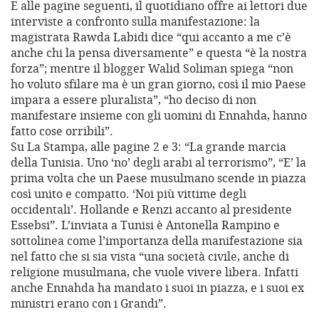
E alle pagine seguenti, il quotidiano offre ai lettori due
interviste a confronto sulla manifestazione: la
magistrata Rawda Labidi dice “qui accanto a me c’è
anche chi la pensa diversamente” e questa “è la nostra
forza”; mentre il blogger Walid Soliman spiega “non
ho voluto sfilare ma è un gran giorno, così il mio Paese
impara a essere pluralista”, “ho deciso di non
manifestare insieme con gli uomini di Ennahda, hanno
fatto cose orribili”.
Su La Stampa, alle pagine 2 e 3: “La grande marcia
della Tunisia. Uno ‘no’ degli arabi al terrorismo”, “E’ la
prima volta che un Paese musulmano scende in piazza
così unito e compatto. ‘Noi più vittime degli
occidentali’. Hollande e Renzi accanto al presidente
Essebsi”. L’inviata a Tunisi è Antonella Rampino e
sottolinea come l’importanza della manifestazione sia
nel fatto che si sia vista “una società civile, anche di
religione musulmana, che vuole vivere libera. Infatti
anche Ennahda ha mandato i suoi in piazza, e i suoi ex
ministri erano con i Grandi”.