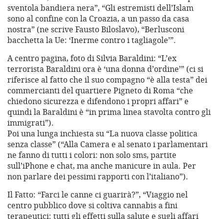
sventola bandiera nera”, “Gli estremisti dell’Islam
sono al confine con la Croazia, a un passo da casa
nostra” (ne scrive Fausto Biloslavo), “Berlusconi
bacchetta la Ue: ‘Inerme contro i tagliagole’”.
A centro pagina, foto di Silvia Baraldini: “L’ex
terrorista Baraldini ora è ‘una donna d’ordine’” (ci si
riferisce al fatto che il suo compagno “è alla testa” dei
commercianti del quartiere Pigneto di Roma “che
chiedono sicurezza e difendono i propri affari” e
quindi la Baraldini è “in prima linea stavolta contro gli
immigrati”).
Poi una lunga inchiesta su “La nuova classe politica
senza classe” (“Alla Camera e al senato i parlamentari
ne fanno di tutti i colori: non solo sms, partite
sull’iPhone e chat, ma anche manicure in aula. Per
non parlare dei pessimi rapporti con l’italiano”).
Il Fatto: “Farci le canne ci guarirà?”, “Viaggio nel
centro pubblico dove si coltiva cannabis a fini
terapeutici: tutti gli effetti sulla salute e sugli affari