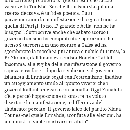
loro cartello prediletto è: ‘Questa estate io faccio
vacanze in Tunisia’. Benché il turismo sia qui una
risorsa decisiva, è un’idea poetica. Tutti
paragoneranno la manifestazione di oggi a Tunisi a
quella di Parigi: io no. E’ grande e bella, non ne ha
bisogno”. Sofri scrive anche che sabato scorso il
governo tunisino ha compiuto due operazioni: ha
ucciso 9 terroristi in uno scontro a Gafsa ed ha
sgomberato la moschea più antica e nobile di Tunisi, la
Ez-Zitouna, dall’imam estremista Houcine Labidi.
Insomma, alla vigilia della manifestazione il governo
sapeva cosa fare: “dopo la rivoluzione, il governo
islamista di Ennhada seguì con l’estremismo jihadista
un atteggiamento simile al ‘quieto vivere’ che i
governi italiani tenevano con la mafia. Oggi Ennahda
c’è, e perciò l’opposizione di sinistra ha voluto
disertare la manifestazione, a differenza del
sindacato: peccato. Il governo laico del partito Nidaa
Tounes -nel quale Ennahda, sconfitta alle elezioni, ha
un ministro- vuole mostrarsi risoluto”.