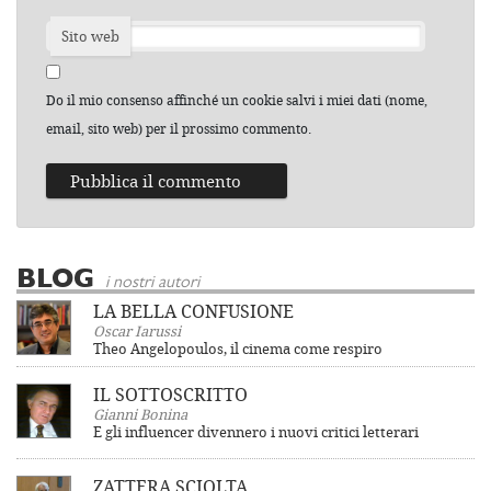
Sito web
Do il mio consenso affinché un cookie salvi i miei dati (nome,
email, sito web) per il prossimo commento.
BLOG
i nostri autori
LA BELLA CONFUSIONE
Oscar Iarussi
Theo Angelopoulos, il cinema come respiro
IL SOTTOSCRITTO
Gianni Bonina
E gli influencer divennero i nuovi critici letterari
ZATTERA SCIOLTA