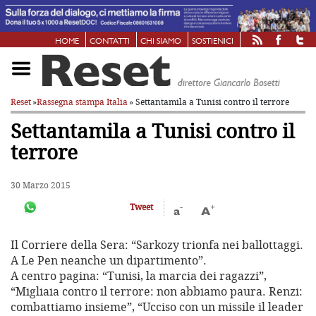
HOME
CONTATTI
CHI SIAMO
SOSTIENICI
Reset
»
Rassegna stampa Italia
» Settantamila a Tunisi contro il terrore
Settantamila a Tunisi contro il
terrore
30 Marzo 2015
-
+
Tweet
a
A
Il Corriere della Sera: “Sarkozy trionfa nei ballottaggi.
A Le Pen neanche un dipartimento”.
A centro pagina: “Tunisi, la marcia dei ragazzi”,
“Migliaia contro il terrore: non abbiamo paura. Renzi:
combattiamo insieme”, “Ucciso con un missile il leader