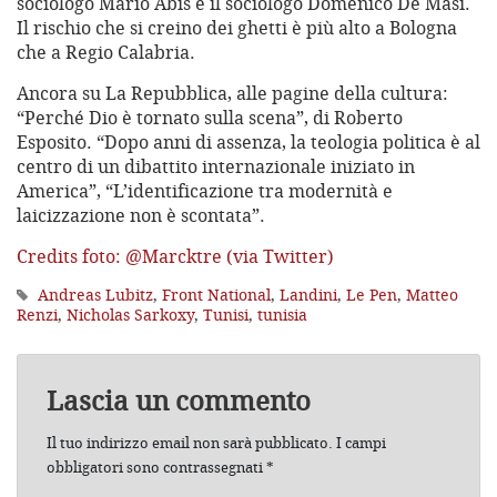
sociologo Mario Abis e il sociologo Domenico De Masi.
Il rischio che si creino dei ghetti è più alto a Bologna
che a Regio Calabria.
Ancora su La Repubblica, alle pagine della cultura:
“Perché Dio è tornato sulla scena”, di Roberto
Esposito. “Dopo anni di assenza, la teologia politica è al
centro di un dibattito internazionale iniziato in
America”, “L’identificazione tra modernità e
laicizzazione non è scontata”.
Credits foto: @Marcktre (via Twitter)
Andreas Lubitz
,
Front National
,
Landini
,
Le Pen
,
Matteo
Renzi
,
Nicholas Sarkoxy
,
Tunisi
,
tunisia
Lascia un commento
Il tuo indirizzo email non sarà pubblicato.
I campi
obbligatori sono contrassegnati
*