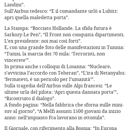
Landini”.
Sull’Airbus tedesco: “E il comandante urlò a Lubitz:
apri quella maledetta porta”.
La Stampa: “Bocciato Hollande. La sfida futura è
Sarkozy-Le Pen”, “Il Front non conquista dipartimenti.
L’ex presidente: noi mai così forti”.
E, con una grande foto delle manifestazioni in Tunisia:
“Tunisi, la marcia dei 70 mila: ‘Terroristi, non
vincerete’”.
In prima anche i colloqui di Losanna: “Nucleare,
s’avvicina l’accordo con Teheran”, “L’ira di Netanyahu:
‘fermatevi, è un pericolo per l’umanità’”.
Sulla tragedia dell’Airbus sulle Alpi francesi: “Le
ultime urla del pilota: ‘Apri questa dannata porta’”,
“Ricostruito il dialogo”.
A fondo pagina: “Nella fabbrica che sforna mille mini-
suv al giorno”, “A Melfi assunti 1500 giovani da inizio
anno: nell’impianto Fca lavorano in ottomila”.
Il Giornale, con riferimento alla Bosnia: “In Europa