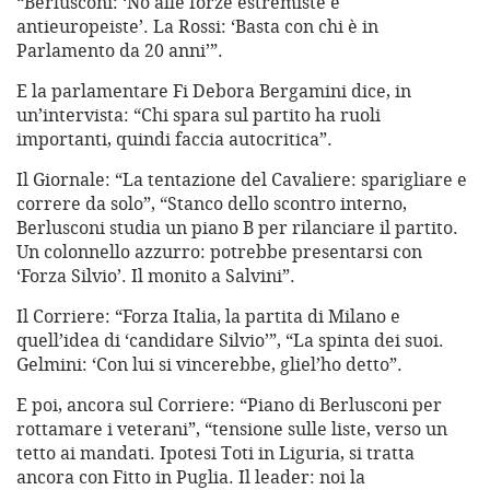
“Berlusconi: ‘No alle forze estremiste e
antieuropeiste’. La Rossi: ‘Basta con chi è in
Parlamento da 20 anni’”.
E la parlamentare Fi Debora Bergamini dice, in
un’intervista: “Chi spara sul partito ha ruoli
importanti, quindi faccia autocritica”.
Il Giornale: “La tentazione del Cavaliere: sparigliare e
correre da solo”, “Stanco dello scontro interno,
Berlusconi studia un piano B per rilanciare il partito.
Un colonnello azzurro: potrebbe presentarsi con
‘Forza Silvio’. Il monito a Salvini”.
Il Corriere: “Forza Italia, la partita di Milano e
quell’idea di ‘candidare Silvio’”, “La spinta dei suoi.
Gelmini: ‘Con lui si vincerebbe, gliel’ho detto”.
E poi, ancora sul Corriere: “Piano di Berlusconi per
rottamare i veterani”, “tensione sulle liste, verso un
tetto ai mandati. Ipotesi Toti in Liguria, si tratta
ancora con Fitto in Puglia. Il leader: noi la