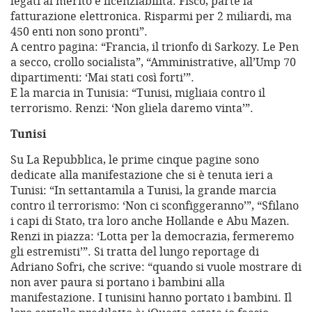
legati al merito e licenziabilità. Fisco, parte la
fatturazione elettronica. Risparmi per 2 miliardi, ma
450 enti non sono pronti”.
A centro pagina: “Francia, il trionfo di Sarkozy. Le Pen
a secco, crollo socialista”, “Amministrative, all’Ump 70
dipartimenti: ‘Mai stati così forti’”.
E la marcia in Tunisia: “Tunisi, migliaia contro il
terrorismo. Renzi: ‘Non gliela daremo vinta’”.
Tunisi
Su La Repubblica, le prime cinque pagine sono
dedicate alla manifestazione che si è tenuta ieri a
Tunisi: “In settantamila a Tunisi, la grande marcia
contro il terrorismo: ‘Non ci sconfiggeranno’”, “Sfilano
i capi di Stato, tra loro anche Hollande e Abu Mazen.
Renzi in piazza: ‘Lotta per la democrazia, fermeremo
gli estremisti’”. Si tratta del lungo reportage di
Adriano Sofri, che scrive: “quando si vuole mostrare di
non aver paura si portano i bambini alla
manifestazione. I tunisini hanno portato i bambini. Il