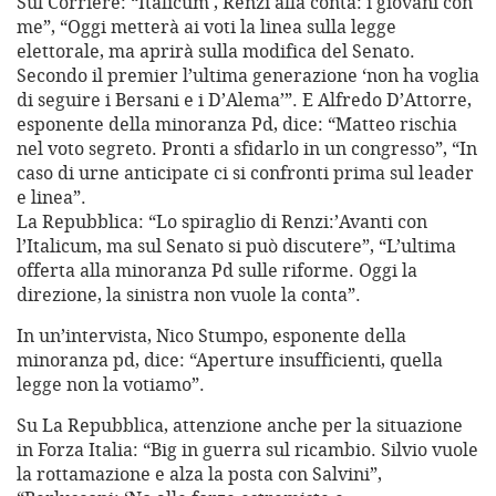
Sul Corriere: “Italicum , Renzi alla conta: i giovani con
me”, “Oggi metterà ai voti la linea sulla legge
elettorale, ma aprirà sulla modifica del Senato.
Secondo il premier l’ultima generazione ‘non ha voglia
di seguire i Bersani e i D’Alema’”. E Alfredo D’Attorre,
esponente della minoranza Pd, dice: “Matteo rischia
nel voto segreto. Pronti a sfidarlo in un congresso”, “In
caso di urne anticipate ci si confronti prima sul leader
e linea”.
La Repubblica: “Lo spiraglio di Renzi:’Avanti con
l’Italicum, ma sul Senato si può discutere”, “L’ultima
offerta alla minoranza Pd sulle riforme. Oggi la
direzione, la sinistra non vuole la conta”.
In un’intervista, Nico Stumpo, esponente della
minoranza pd, dice: “Aperture insufficienti, quella
legge non la votiamo”.
Su La Repubblica, attenzione anche per la situazione
in Forza Italia: “Big in guerra sul ricambio. Silvio vuole
la rottamazione e alza la posta con Salvini”,