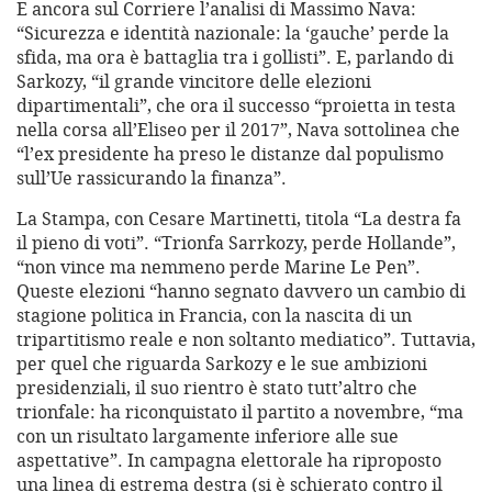
E ancora sul Corriere l’analisi di Massimo Nava:
“Sicurezza e identità nazionale: la ‘gauche’ perde la
sfida, ma ora è battaglia tra i gollisti”. E, parlando di
Sarkozy, “il grande vincitore delle elezioni
dipartimentali”, che ora il successo “proietta in testa
nella corsa all’Eliseo per il 2017”, Nava sottolinea che
“l’ex presidente ha preso le distanze dal populismo
sull’Ue rassicurando la finanza”.
La Stampa, con Cesare Martinetti, titola “La destra fa
il pieno di voti”. “Trionfa Sarrkozy, perde Hollande”,
“non vince ma nemmeno perde Marine Le Pen”.
Queste elezioni “hanno segnato davvero un cambio di
stagione politica in Francia, con la nascita di un
tripartitismo reale e non soltanto mediatico”. Tuttavia,
per quel che riguarda Sarkozy e le sue ambizioni
presidenziali, il suo rientro è stato tutt’altro che
trionfale: ha riconquistato il partito a novembre, “ma
con un risultato largamente inferiore alle sue
aspettative”. In campagna elettorale ha riproposto
una linea di estrema destra (si è schierato contro il