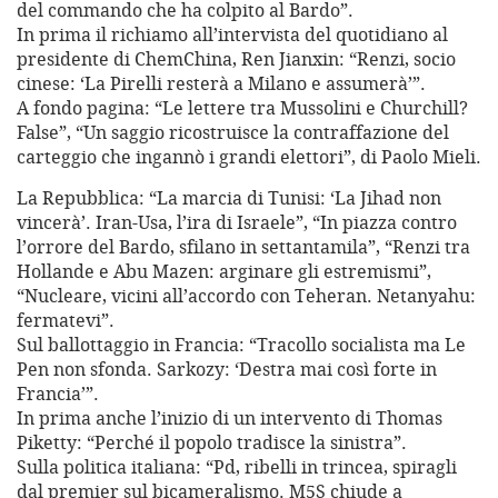
del commando che ha colpito al Bardo”.
In prima il richiamo all’intervista del quotidiano al
presidente di ChemChina, Ren Jianxin: “Renzi, socio
cinese: ‘La Pirelli resterà a Milano e assumerà’”.
A fondo pagina: “Le lettere tra Mussolini e Churchill?
False”, “Un saggio ricostruisce la contraffazione del
carteggio che ingannò i grandi elettori”, di Paolo Mieli.
La Repubblica: “La marcia di Tunisi: ‘La Jihad non
vincerà’. Iran-Usa, l’ira di Israele”, “In piazza contro
l’orrore del Bardo, sfilano in settantamila”, “Renzi tra
Hollande e Abu Mazen: arginare gli estremismi”,
“Nucleare, vicini all’accordo con Teheran. Netanyahu:
fermatevi”.
Sul ballottaggio in Francia: “Tracollo socialista ma Le
Pen non sfonda. Sarkozy: ‘Destra mai così forte in
Francia’”.
In prima anche l’inizio di un intervento di Thomas
Piketty: “Perché il popolo tradisce la sinistra”.
Sulla politica italiana: “Pd, ribelli in trincea, spiragli
dal premier sul bicameralismo. M5S chiude a