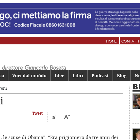
HOME
CONTATTI
pa
Voci dal mondo
Idee
Libri
Podcast
Blog
Ne
B
roni
i
Tweet
-
+
a
A
so, le scuse di Obama”. “Era prigioniero da tre anni dei