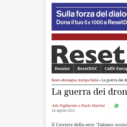
Menu principale
Dossier
Vai al contenuto principale
Vai al contenuto secondario
ResetDOC
Caffè Euro
Reset
»
Rassegna stampa Italia
» La guerra dei d
La guerra dei dron
Ada Pagliarulo e Paolo Martini
24 Aprile 2015
Il Corriere della sera: “Italiano ucci