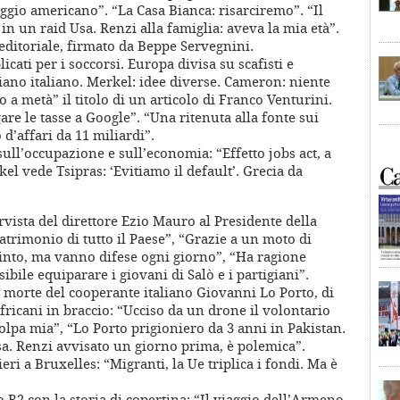
aggio americano”. “La Casa Bianca: risarciremo”. “Il
in un raid Usa. Renzi alla famiglia: aveva la mia età”.
l’editoriale, firmato da Beppe Servegnini.
icati per i soccorsi. Europa divisa su scafisti e
iano italiano. Merkel: idee diverse. Cameron: niente
to a metà” il titolo di un articolo di Franco Venturini.
gare le tasse a Google”. “Una ritenuta alla fonte sui
 d’affari da 11 miliardi”.
sull’occupazione e sull’economia: “Effetto jobs act, a
el vede Tsipras: ‘Evitiamo il default’. Grecia da
vista del direttore Ezio Mauro al Presidente della
patrimonio di tutto il Paese”, “Grazie a un moto di
into, ma vanno difese ogni giorno”, “Ha ragione
ibile equiparare i giovani di Salò e i partigiani”.
la morte del cooperante italiano Giovanni Lo Porto, di
fricani in braccio: “Ucciso da un drone il volontario
olpa mia”, “Lo Porto prigioniero da 3 anni in Pakistan.
a. Renzi avvisato un giorno prima, è polemica”.
eri a Bruxelles: “Migranti, la Ue triplica i fondi. Ma è
 R2 con la storia di copertina: “Il viaggio dell’Armeno