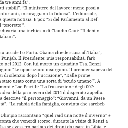
a tre anni fa”.
i stabili”. “Il ministero del lavoro: meno posti a
nfortanti, incoraggiano la fiducia”. L’editoriale,
a questa notizia. E poi: “Si del Parlamento al Def:
‘tesoretto'”.
dustria una inchiesta di Claudio Gatti: “Il debito-
taliani”.
o uccide Lo Porto. Obama chiede scusa all’Italia”,
 Punjab. Il Presidente: mia responsabilità, farò
ito nel 2012. Con lui morto un cittadino Usa. Renzi
pagina: “Le opposizioni insorgono. Il premier sapeva del
si di silenzio dopo l’uccisione”, “Dalle prime
a stato usato come una sorta di ‘scudo umano’”. A
imoni e Lao Petrilli: “La frustrazione degli 007:
video della primavera del 2014 il disperato appello:
na descrive “il personaggio”: “Giovanni, da un Paese
età”, “La rabbia della famiglia, convinta che sarebeb
 Olimpio raccontano “quel raid una notte d’inverno” e
acconta che venerdì scorso, durante la visita di Renzi a
sa se avessero parlato dei droni da usare in Libia, e