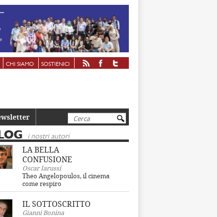
CHI SIAMO
SOSTIENICI
Cerca
wsletter
LOG
i nostri autori
LA BELLA
CONFUSIONE
Oscar Iarussi
Theo Angelopoulos, il cinema
come respiro
IL SOTTOSCRITTO
Gianni Bonina