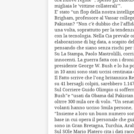
migliaia le ‘vittime collaterali’”.
E’ stato “un flop della nostra intelli
Brigham, professore al Vassar college
Pakistan? “Non c’è dubbio che l’affid
una volta, soprattutto per la tendenza
con la tecnologia. Nella Cia prevale o
elaborazione di big data, a scapito d
pensando che siano senza rischi per i 
Su La Stampa, Paolo Mastrolilli, corr
innocenti. La guerra fatta con i dron
presidente George W. Bush e lo ha pot
in 10 anni sono stati uccisi centinaia d
Il Fatto scrive che l’ong britannica Re
su 41 bersagli colpiti, sarebbero 1.147 
Sul Corriere Guido Olimpio si sofferm
Bush”e “usati da Obama dal Pakistan 
oltrre 300 mila ore di volo. “Un sena
volanti hanno ucciso 5mila persone, 
“Insieme a loro un buon numero sono 
base in cui opera il personale che gu
sono in Gran Bretagna, Turchia, Arabi
Sul SOle Mario Platero cita i dati rac