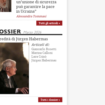
un’unione di sicurezza
può garantire la pace
in Ucraina”
Alessandra Tommasi
Tutti gli articoli »
OSSIER
Marzo 2026
eredità di Jürgen Habermas
Articoli di:
Giancarlo Bosetti
Marina Calloni
Lara Crinò
Jürgen Habermas
Tutti i dossier »