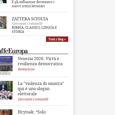
E gli influencer divennero i
nuovi critici letterari
ZATTERA SCIOLTA
Giovanni Cominelli
BIBBIA, CLASSICI, LINGUA E
STORIA
Tutti i blog »
Venezia 2026: Virtù e
resilienza democratica
Redazione
La "violenza di sinistra"
qui è uno slogan
elettorale
Giovanni Cominelli
Hrytsak: “Solo