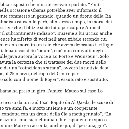
bbia risposto che non ne avevano parlato. “Fonti
uella occasione Obama potrebbe aver informato il
lmente commesso in gennaio, quando un drone della Cia
jihadista causando però, allo stesso tempo, la morte dei
scrive che il blitz è stato fatto per colpire Ahmed
il subcontinente indiano”. Insieme a lui ucciso anche
gence ha riferito di voci nell’area tribale secondo cui
ani erano morti in un raid che aveva devastato il rifugio
alebani cosidetti ‘buoni’, cioè non coinvolti negli
ollegava ancora la voce a Lo Porto e Weinstein”. Solo
 avuta la certezza che si trattasse dei due morti nello
to di una “coincidenza strana”, ovvero la notizia data
e, il 25 marzo, del capo del Centro per
o solo con il nome di Roger”, esautorato e sostituito:
Obama ha preso in giro ‘l’amico’ Matteo sul caso Lo
o ucciso da un raid Usa’. Rapito da Al Qaeda, le scuse di
so tre anni fa, è morto insieme a un cooperante
 condotta con un drone della Cia a metà gennaio”, “La
le azioni sono stati eliminati due esponenti di spicco
Romina Marcea racconta, anche qui, il “personaggio”: