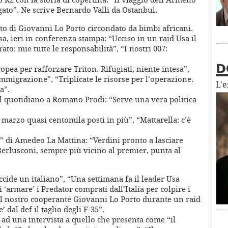
gato”. Ne scrive Bernardo Valli da Ostanbul.
to di Giovanni Lo Porto circondato da bimbi africani.
sa, ieri in conferenza stampa: “Ucciso in un raid Usa il
o: mie tutte le responsabilità”, “I nostri 007:
ropea per rafforzare Triton. Rifugiati, niente intesa”,
D
immigrazione”, “Triplicate le risorse per l’operazione.
L'
a”.
del quotidiano a Romano Prodi: “Serve una vera politica
A marzo quasi centomila posti in più”, “Mattarella: c’è
na” di Amedeo La Mattina: “Verdini pronto a lasciare
 Berlusconi, sempre più vicino al premier, punta al
ccide un italiano”, “Una settimana fa il leader Usa
 ‘armare’ i Predator comprati dall’Italia per colpire i
del nostro cooperante Giovanni Lo Porto durante un raid
’ dal def il taglio degli F-35”.
 ad una intervista a quello che presenta come “il