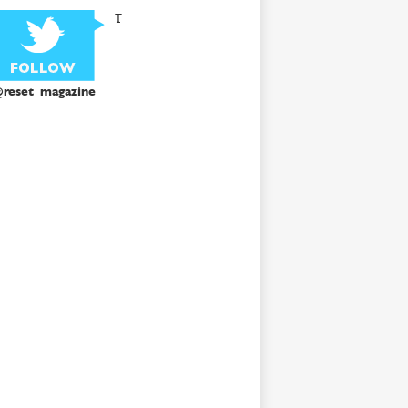
T
reset_magazine