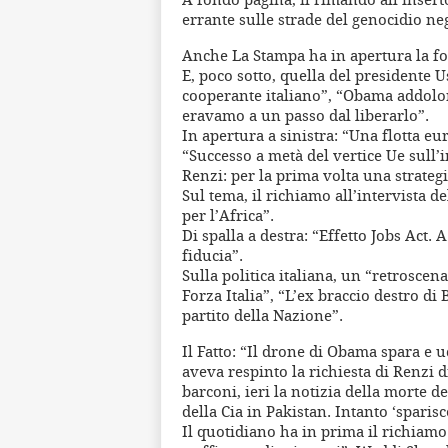
errante sulle strade del genocidio ne
Anche La Stampa ha in apertura la fo
E, poco sotto, quella del presidente U
cooperante italiano”, “Obama addolorat
eravamo a un passo dal liberarlo”.
In apertura a sinistra: “Una flotta eu
“Successo a metà del vertice Ue sull’
Renzi: per la prima volta una strategi
Sul tema, il richiamo all’intervista 
per l’Africa”.
Di spalla a destra: “Effetto Jobs Act. 
fiducia”.
Sulla politica italiana, un “retrosce
Forza Italia”, “L’ex braccio destro di
partito della Nazione”.
Il Fatto: “Il drone di Obama spara e u
aveva respinto la richiesta di Renzi di
barconi, ieri la notizia della morte 
della Cia in Pakistan. Intanto ‘sparisce
Il quotidiano ha in prima il richiamo