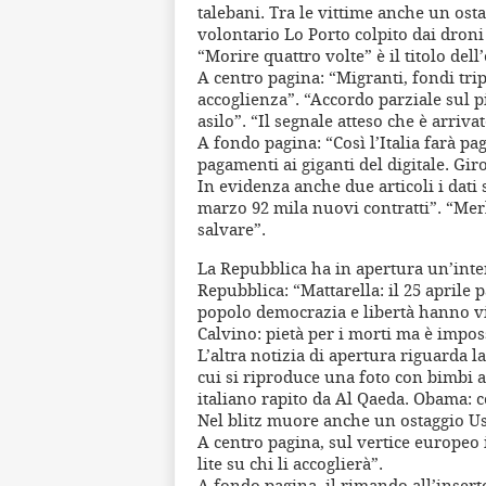
talebani. Tra le vittime anche un ost
volontario Lo Porto colpito dai droni 
“Morire quattro volte” è il titolo del
A centro pagina: “Migranti, fondi tripl
accoglienza”. “Accordo parziale sul p
asilo”. “Il segnale atteso che è arriva
A fondo pagina: “Così l’Italia farà pa
pagamenti ai giganti del digitale. Giro
In evidenza anche due articoli i dati 
marzo 92 mila nuovi contratti”. “Merk
salvare”.
La Repubblica ha in apertura un’inter
Repubblica: “Mattarella: il 25 aprile 
popolo democrazia e libertà hanno v
Calvino: pietà per i morti ma è imposs
L’altra notizia di apertura riguarda 
cui si riproduce una foto con bimbi a
italiano rapito da Al Qaeda. Obama: c
Nel blitz muore anche un ostaggio Us
A centro pagina, sul vertice europeo i
lite su chi li accoglierà”.
A fondo pagina, il rimando all’inserto