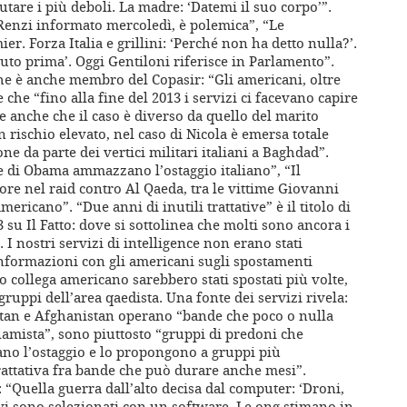
utare i più deboli. La madre: ‘Datemi il suo corpo’”.
Renzi informato mercoledì, è polemica”, “Le
r. Forza Italia e grillini: ‘Perché non ha detto nulla?’.
uto prima’. Oggi Gentiloni riferisce in Parlamento”.
 che è anche membro del Copasir: “Gli americani, oltre
 che “fino alla fine del 2013 i servizi ci facevano capire
ce anche che il caso è diverso da quello del marito
n rischio elevato, nel caso di Nicola è emersa totale
 da parte dei vertici militari italiani a Baghdad”.
ate di Obama ammazzano l’ostaggio italiano”, “Il
rore nel raid contro Al Qaeda, tra le vittime Giovanni
ericano”. “Due anni di inutili trattative” è il titolo di
3 su Il Fatto: dove si sottolinea che molti sono ancora i
. I nostri servizi di intelligence non erano stati
informazioni con gli americani sugli spostamenti
suo collega americano sarebbero stati spostati più volte,
 gruppi dell’area qaedista. Una fonte dei servizi rivela:
istan e Afghanistan operano “bande che poco o nulla
lamista”, sono piuttosto “gruppi di predoni che
no l’ostaggio e lo propongono a gruppi più
 trattativa fra bande che può durare anche mesi”.
“Quella guerra dall’alto decisa dal computer: ‘Droni,
ivi sono selezionati con un software. Le ong stimano in