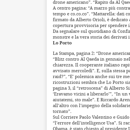
drone americano”. “Rapito da Al Qaed
A centro pagina: “A marzo più contratt
tempo e co.co.co”. “Mattarella: dati co
firmato da Alberto Orioli, è dedicato 
copertura provvisoria per spendere il 
Da segnalare sul quotidiano di Confin
monstre e la vera storia dei derivati i
Lo Porto
La Stampa, pagina 2: “Drone american
“Blitz contro Al Qaeda in gennaio nel
chiarezza. Il cooperante italiano rap
avvisato mercoledì”. E, sulla stessa 
raid?”, “E’ polemica anche sui tre me
ricostruzioni sembra che Lo Porto si
pagina 3, il “retroscena” di Alberto S
‘Eravamo vicini a liberarlo’”, “In un 
aiutatemi, sto male”. E Riccardo Are
all’altro con l’impegno della solidari
tornato”.
Sul Corriere Paolo Valentino e Guido
“l’errore dell’intelligence Usa”. Si r
Obama, è stato chiesto al presidente U