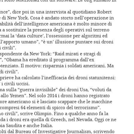
gence”, dice poi in una intervista al quotidiano Robert
 di New York. Cosa è andato storto nell’operazione in
abilità dell’intelligence americana è molto minore di
 a sostituire la presenza degli operativi sul terreno
rmai la ‘data culture’, l’ossessione per algoritmi ed
ell’apporto umano”, “è un’ illusione puntare sui droni
civili”.
ispondente da New York: “Raid mirati e stragi di
i”, “Obama ha ereditato il programma dall’ex
enziato. Il motivo: risparmia i soldati americani. Ma
i civili”.
prieve ha calcolato l’inefficacia dei droni statunitensi:
i civili uccisi.
a sulla “guerra invisibile” dei droni Usa, “voluti da
allo Yemen”. Nel solo 2014 i droni hanno registrato
tore americano si è lasciato scappare che le macchine
compresi 64 elementi di spicco del terrorismo”.
civili”, scrive Olimpio. Fino a qualche anno fa la
ida i droni era quella di Greech, nel Nevada. Oggi ce ne
a Saudita e anche Italia.
colti dal Bureau of Investigative Journalism, scrivendo