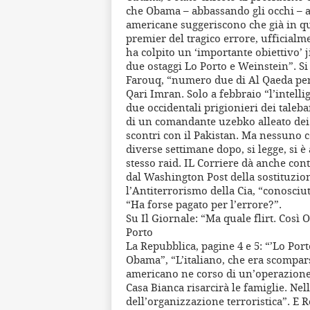
che Obama – abbassando gli occhi – a
americane suggeriscono che già in q
premier del tragico errore, ufficia
ha colpito un ‘importante obiettivo’ 
due ostaggi Lo Porto e Weinstein”. Si 
Farouq, “numero due di Al Qaeda per 
Qari Imran. Solo a febbraio “l’intelli
due occidentali prigionieri dei taleb
di un comandante uzebko alleato dei t
scontri con il Pakistan. Ma nessuno c
diverse settimane dopo, si legge, si è
stesso raid. IL Corriere dà anche con
dal Washington Post della sostituzion
l’Antiterrorismo della Cia, “conosciut
“Ha forse pagato per l’errore?”.
Su Il Giornale: “Ma quale flirt. Così 
Porto
La Repubblica, pagine 4 e 5: “’Lo Port
Obama”, “L’italiano, che era scompar
americano ne corso di un’operazione
Casa Bianca risarcirà le famiglie. Nel
dell’organizzazione terroristica”. E 