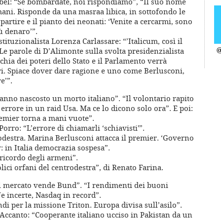
mbel: “Se bombardate, noi rispondiamo”, “Il suo nome
umani. Risponde da una masraa libica, in sottofondo le
 partire e il pianto dei neonati: ‘Venite a cercarmi, sono
ù denaro’”.
stituzionalista Lorenza Carlassare: “’Italicum, così il
’Le parole di D’Alimonte sulla svolta presidenzialista
@
rchia dei poteri dello Stato e il Parlamento verrà
tri. Spiace dover dare ragione e uno come Berlusconi,
e’”.
anno nascosto un morto italiano”. “Il volontario rapito
errore in un raid Usa. Ma ce lo dicono solo ora”. E poi:
remier torna a mani vuote”.
orro: “L’errore di chiamarli ‘schiavisti'”.
odestra. Marina Berlusconi attacca il premier. ‘Governo
v: in Italia democrazia sospesa”.
 ricordo degli armeni”.
olici orfani del centrodestra”, di Renato Farina.
. Il mercato vende Bund”. “I rendimenti dei buoni
Ue incerte, Nasdaq in record”.
ondi per la missione Triton. Europa divisa sull’asilo”.
 Accanto: “Cooperante italiano ucciso in Pakistan da un