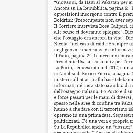
“Giovanni, da Haiti al Pakistan per ai
Ancora su La Repubblica, pagina 6: “
opposizioni insorgono contro il premie
Boldrini: ‘Preoccupante non aver sap
Il Corriere intervista Rosa Calipari,
alle scuse ci dovranno spiegare”. Dice
che l’ostaggio era ancora in vita”. Di
Nicola, “nel caso di raid c’è sempre u
negligenza e mancanza di informazione
Il Fatto, pagina 2: “Le uccisioni mir
Presidente Usa si scusa in tv per l’er
Lo Porto, sequestrato nel 2012, e un am
un’analisi di Enrico Fierro, a pagina 
misteri sull’attacco alla base talebana
informati, né c’era stato scambio di 
dell’ostaggio italiano. Lo Porto e il 
e forse passati per le mani di diversi
spesso nelle aree di confine tra Pak
hanno a che fare con il terrorismo is
operano in una prima fase. Sequestra
politicizzati. C’è una vera e propria
Su La Repubblica anche un “dossier”: 
ora nuove regole’”, Spesso gli obiett