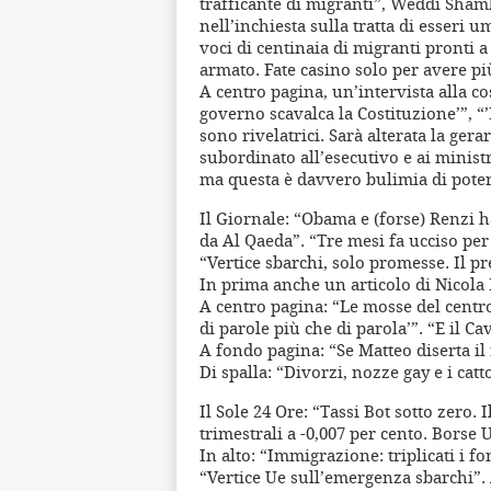
trafficante di migranti”, Weddi Sha
nell’inchiesta sulla tratta di esseri 
voci di centinaia di migranti pronti a
armato. Fate casino solo per avere pi
A centro pagina, un’intervista alla co
governo scavalca la Costituzione’”, “
sono rivelatrici. Sarà alterata la gera
subordinato all’esecutivo e ai minis
ma questa è davvero bulimia di poter
Il Giornale: “Obama e (forse) Renzi h
da Al Qaeda”. “Tre mesi fa ucciso per 
“Vertice sbarchi, solo promesse. Il p
In prima anche un articolo di Nicola P
A centro pagina: “Le mosse del centr
di parole più che di parola’”. “E il Ca
A fondo pagina: “Se Matteo diserta il
Di spalla: “Divorzi, nozze gay e i catt
Il Sole 24 Ore: “Tassi Bot sotto zero
trimestrali a -0,007 per cento. Borse 
In alto: “Immigrazione: triplicati i f
“Vertice Ue sull’emergenza sbarchi”.