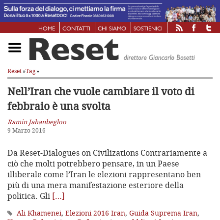
HOME
CONTATTI
CHI SIAMO
SOSTIENICI
Reset
»
Tag
»
Nell’Iran che vuole cambiare
il voto di
febbraio è una svolta
Ramin Jahanbegloo
9 Marzo 2016
Da Reset-Dialogues on Civilizations Contrariamente a
ciò che molti potrebbero pensare, in un Paese
illiberale come l’Iran le elezioni rappresentano ben
più di una mera manifestazione esteriore della
politica. Gli
[…]
Ali Khamenei
,
Elezioni 2016 Iran
,
Guida Suprema Iran
,