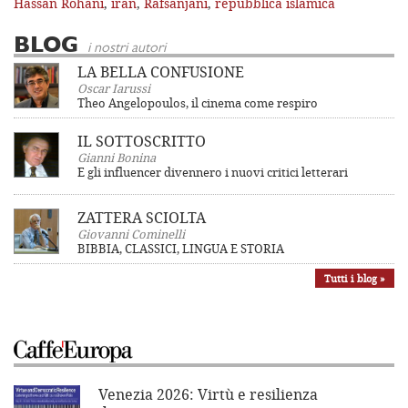
Hassan Rohani
,
iran
,
Rafsanjani
,
repubblica islamica
BLOG
i nostri autori
LA BELLA CONFUSIONE
Oscar Iarussi
Theo Angelopoulos, il cinema come respiro
IL SOTTOSCRITTO
Gianni Bonina
E gli influencer divennero i nuovi critici letterari
ZATTERA SCIOLTA
Giovanni Cominelli
BIBBIA, CLASSICI, LINGUA E STORIA
Tutti i blog »
Venezia 2026: Virtù e resilienza