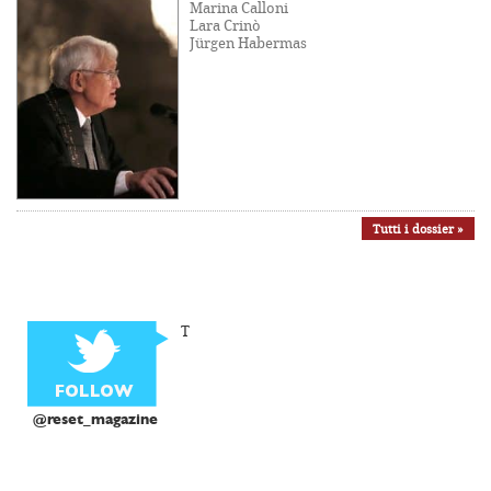
Marina Calloni
Lara Crinò
Jürgen Habermas
Tutti i dossier »
T
@reset_magazine