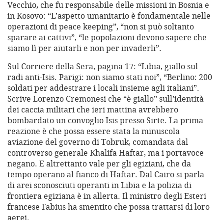
Vecchio, che fu responsabile delle missioni in Bosnia e
in Kosovo: “L’aspetto umanitario è fondamentale nelle
operazioni di peace keeping”, “non si può soltanto
sparare ai cattivi”, “le popolazioni devono sapere che
siamo lì per aiutarli e non per invaderli”.
Sul Corriere della Sera, pagina 17: “Libia, giallo sul
radi anti-Isis. Parigi: non siamo stati noi”, “Berlino: 200
soldati per addestrare i locali insieme agli italiani”.
Scrive Lorenzo Cremonesi che “è giallo” sull’identità
dei caccia militari che ieri mattina avrebbero
bombardato un convoglio Isis presso Sirte. La prima
reazione è che possa essere stata la minuscola
aviazione del governo di Tobruk, comandata dal
controverso generale Khalifa Haftar, ma i portavoce
negano. E altrettanto vale per gli egiziani, che da
tempo operano al fianco di Haftar. Dal Cairo si parla
di arei sconosciuti operanti in Libia e la polizia di
frontiera egiziana è in allerta. Il ministro degli Esteri
francese Fabius ha smentito che possa trattarsi di loro
aerei.