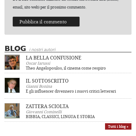
email, sito web) per il prossimo commento.
BLOG
i nostri autori
LA BELLA CONFUSIONE
Oscar Iarussi
Theo Angelopoulos, il cinema come respiro
IL SOTTOSCRITTO
Gianni Bonina
E gli influencer divennero i nuovi critici letterari
ZATTERA SCIOLTA
Giovanni Cominelli
BIBBIA, CLASSICI, LINGUA E STORIA
Tutti i blog »