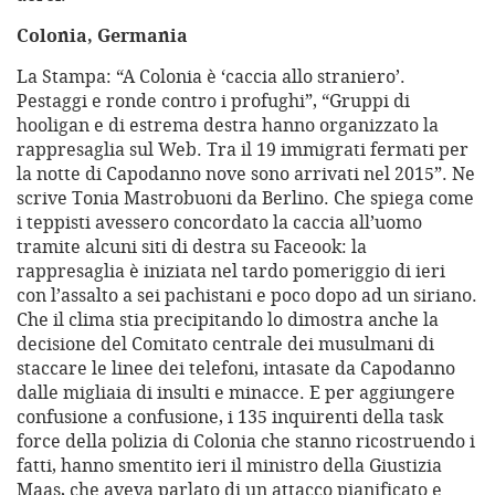
Colonia, Germania
La Stampa: “A Colonia è ‘caccia allo straniero’.
Pestaggi e ronde contro i profughi”, “Gruppi di
hooligan e di estrema destra hanno organizzato la
rappresaglia sul Web. Tra il 19 immigrati fermati per
la notte di Capodanno nove sono arrivati nel 2015”. Ne
scrive Tonia Mastrobuoni da Berlino. Che spiega come
i teppisti avessero concordato la caccia all’uomo
tramite alcuni siti di destra su Faceook: la
rappresaglia è iniziata nel tardo pomeriggio di ieri
con l’assalto a sei pachistani e poco dopo ad un siriano.
Che il clima stia precipitando lo dimostra anche la
decisione del Comitato centrale dei musulmani di
staccare le linee dei telefoni, intasate da Capodanno
dalle migliaia di insulti e minacce. E per aggiungere
confusione a confusione, i 135 inquirenti della task
force della polizia di Colonia che stanno ricostruendo i
fatti, hanno smentito ieri il ministro della Giustizia
Maas, che aveva parlato di un attacco pianificato e