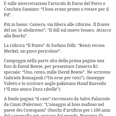
E sulle intercettazioni l’articolo di Dario del Porto e
Conchita Sannino: “I boss erano pronti a votare per il
Pd”.
Più in basso: Camera, via libera alle riforme. Il fronte
del no: le aboliremo”, “Il ddl sul nuovo Senato. Attacco
alla Boschi”.
La rubrica “Il Punto” di Stefano Folli: “Renzi versus
Merkel, un gioco pericoloso”.
Campeggia nella parte alta della prima pagina una
foto di David Bowie, per presentare l’inserto R2
speciale: “Uno, cento, mille David Bowie”. Ne scrivono
Gabriele Romagnoli (“Un eroe per tutti”), Giuseppe
Videtti e lo scrittore anglo-pakistano Hanif Kureishi
(“Il mio amico Duca ribelle”).
A fondo pagina “il caso” raccontato da Salvo Palazzolo
da Cinisi (Palermo): “L’omaggio al boss mafioso nel
paese dei Centopassi” (fuochi d’artificio per i 100 anni
del capomafia più anziano del mondo, Procopio Di