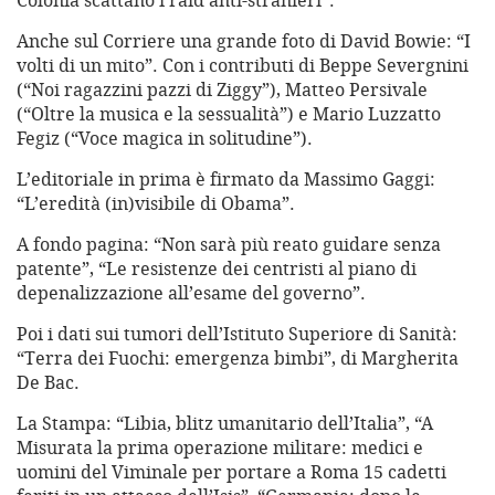
Colonia scattano i raid anti-stranieri”.
Anche sul Corriere una grande foto di David Bowie: “I
volti di un mito”. Con i contributi di Beppe Severgnini
(“Noi ragazzini pazzi di Ziggy”), Matteo Persivale
(“Oltre la musica e la sessualità”) e Mario Luzzatto
Fegiz (“Voce magica in solitudine”).
L’editoriale in prima è firmato da Massimo Gaggi:
“L’eredità (in)visibile di Obama”.
A fondo pagina: “Non sarà più reato guidare senza
patente”, “Le resistenze dei centristi al piano di
depenalizzazione all’esame del governo”.
Poi i dati sui tumori dell’Istituto Superiore di Sanità:
“Terra dei Fuochi: emergenza bimbi”, di Margherita
De Bac.
La Stampa: “Libia, blitz umanitario dell’Italia”, “A
Misurata la prima operazione militare: medici e
uomini del Viminale per portare a Roma 15 cadetti