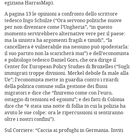
egiziana HarrasMap).
A pagina 13 le opinioni a confronto dello scrittore
tedesco Ingo Schulze (“Ora servono politiche nuove
per non diventare come l’Ungheria”, “in questo
momento servirebbero alternative vere per il paese:
ma la sinistra ha argomenti fragili e timidi”, “la
cancelliera è vulnerabile ma nessuno può spodestarla:
il suo partito non la scaricherà mai”) e dell’economista
e politologo tedesco Daniel Gors, che ora dirige il
Center for European Policy Studies di Bruxelles (“Sugli
immigrati troppe divisioni. Merkel debole fa male alla
Ue”; l’economista mette in guardia contro i ritardi
della politica comune sulla gestione dei flussi
migratori e dice che “finiremo come con l’euro,
ostaggio di tensioni ed egoismi”; e dei fatti di Colonia
dice che “è stata una notte di follia in cui la polizia ha
avuto le sue colpe: ora le ripercussioni si sentiranno
oltre i nostri confini”).
Sul Corriere: “Caccia ai profughi in Germania. Inviti