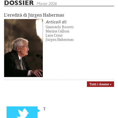
DOSSIER
Marzo 2026
L'eredità di Jürgen Habermas
Articoli di:
Giancarlo Bosetti
Marina Calloni
Lara Crinò
Jürgen Habermas
Tutti i dossier »
T