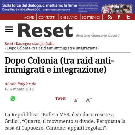
HOME
CONTATTI
CHI SIAMO
SOSTIENICI
Reset
»
Rassegna stampa Italia
» Dopo Colonia (tra raid anti-immigrati e integrazione)
Dopo Colonia (tra raid anti-
immigrati e integrazione)
di Ada Pagliarulo
12 Gennaio 2016
-
+
Tweet
a
A
La Repubblica: “Bufera M5S, il sindaco resiste a
Grillo”, “Quarto, il movimento si divide. Perquisita la
casa di Capuozzo. Cantone: appalti regolari”.