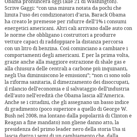
Obama pronuncerà oggi (alle 21 di Washington).
Scrive Gaggi: “con una misura notata da pochi che
limita l’uso dei condizionatori d’aria, Barack Obama
ha creato le premesse per ridurre dell’1% i consumi
energetici americani. Altri cali arrivano dalle auto con
le norme che obbligano i costruttori a produrre
vetture capaci di raddoppiare la distanza percorsa
con un litro di benzina. Così cominciano a cambiare i
comportamenti degli americani. E per la prima volta,
grazie anche alla maggiore estrazione di shale gas e
alla chiusura delle centrali a carbone più inquinanti,
negli Usa diminuiscono le emissioni”; “non ci sono solo
la riforma sanitaria, il dimezzamento dei disoccupati,
il rilancio dell’economia e il salvataggio dell’industria
dell’auto nell’eredità che Obama lascia all’America.
Anche se i cittadini, che gli assegnano un basso indice
di gradimento (poco superiore a quello di George W.
Bush nel 2008, ma lontano dalla popolarità di Clinton e
Reagan a fine mandato) non gliene danno atto, la
presidenza del primo leader nero della storia Usa si
lascia dietro i semi di un cambiamento che, dalla