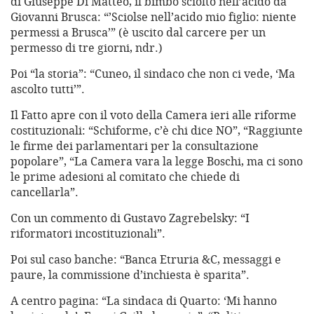
di Giuseppe Di Matteo, il bimbo sciolto nell’acido da
Giovanni Brusca: “’Sciolse nell’acido mio figlio: niente
permessi a Brusca’” (è uscito dal carcere per un
permesso di tre giorni, ndr.)
Poi “la storia”: “Cuneo, il sindaco che non ci vede, ‘Ma
ascolto tutti’”.
Il Fatto apre con il voto della Camera ieri alle riforme
costituzionali: “Schiforme, c’è chi dice NO”, “Raggiunte
le firme dei parlamentari per la consultazione
popolare”, “La Camera vara la legge Boschi, ma ci sono
le prime adesioni al comitato che chiede di
cancellarla”.
Con un commento di Gustavo Zagrebelsky: “I
riformatori incostituzionali”.
Poi sul caso banche: “Banca Etruria &C, messaggi e
paure, la commissione d’inchiesta è sparita”.
A centro pagina: “La sindaca di Quarto: ‘Mi hanno