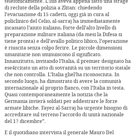
telefonicamente. L’Isis aveva appena fatto una strage
di reclute della polizia a Zlitan: chiedendo
l’evacuazione di 15 cadetti, oggi già in cura al
policlinico del Celio, al-sarraj ha immediatamente
incassato l’aiuto italiano, Forte dell’alto livello di
preparazione militare italiana (da mesi la Difesa si
tiene pronta) e dell’avallo politico libico, l’operazione
è riuscita senza colpo ferire. Le piccole dimensioni
umanitarie non sminuiscono il significato.
Innanzitutto, invitando l’Italia, il premier designato ha
ese4rcitato un atto di sovranità su un territorio statale
che non controlla. L’Italia gliel’ha riconosciuta. In
secondo luogo, ha dimostrato di avere la comunità
internazionale al proprio fianco, con l’Italia in testa.
Quasi contemporaneamente la notizia che la
Germania invierà soldati per addestrare le forze
armate libiche. Fayez al-Sarraj ha urgente bisogno di
accreditare sul terreno l’accordo di unità nazionale
del 17 dicembre”.
E il quotidiano intervista il generale Mauro Del