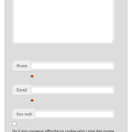
Nome
*
Email
*
Sito web
Do il mio consenso affinché un cookie salvi i miei dati (nome,