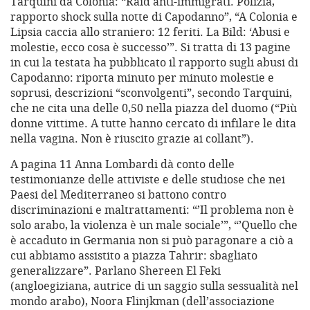
Tarquini da Colonia: “Raid anti-immigrati. Polizia,
rapporto shock sulla notte di Capodanno”, “A Colonia e
Lipsia caccia allo straniero: 12 feriti. La Bild: ‘Abusi e
molestie, ecco cosa è successo’”. Si tratta di 13 pagine
in cui la testata ha pubblicato il rapporto sugli abusi di
Capodanno: riporta minuto per minuto molestie e
soprusi, descrizioni “sconvolgenti”, secondo Tarquini,
che ne cita una delle 0,50 nella piazza del duomo (“Più
donne vittime. A tutte hanno cercato di infilare le dita
nella vagina. Non è riuscito grazie ai collant”).
A pagina 11 Anna Lombardi dà conto delle
testimonianze delle attiviste e delle studiose che nei
Paesi del Mediterraneo si battono contro
discriminazioni e maltrattamenti: “’Il problema non è
solo arabo, la violenza è un male sociale’”, “’Quello che
è accaduto in Germania non si può paragonare a ciò a
cui abbiamo assistito a piazza Tahrir: sbagliato
generalizzare”. Parlano Shereen El Feki
(angloegiziana, autrice di un saggio sulla sessualità nel
mondo arabo), Noora Flinjkman (dell’associazione