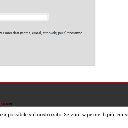
 i miei dati (nome, email, sito web) per il prossimo
y Reset
hi siamo
Sostienici
nza possibile sul nostro sito. Se vuoi saperne di più, cons