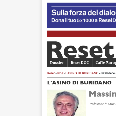
Menu principale
Dossier
Vai al contenuto principale
Vai al contenuto secondario
ResetDOC
Caffè Euro
Reset
»
Blog
»
L'ASINO DI BURIDANO
» Prendere 
L'ASINO DI BURIDANO
Massi
Professore di Stori