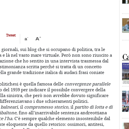
Tweet
-
+
a
A
 giornali, sui blog che si occupano di politica, tra le
a e là nel vasto mare virtuale. Però non sono riuscito a
razione che ho sentito in una intervista trasmessa dal
stimonianza scritta perché si tratta di un concetto
lla grande tradizione italica di audaci frasi coniate
olitichesi è quella famosa delle
convergenze parallele
del 1959 per indicare il possibile convergere della
lla sinistra, che però non avrebbe dovuto significare
differenziavano i due schieramenti politici.
 balneari
, il
compromesso storico
, il
partito di lotta e di
ibaltone
, fino all’inarrivabile sentenza andreottiana
ce l’ha
. C’è sempre qualche elemento insostenibile dal
te eloquente da quello retorico: ossimori, antitesi,