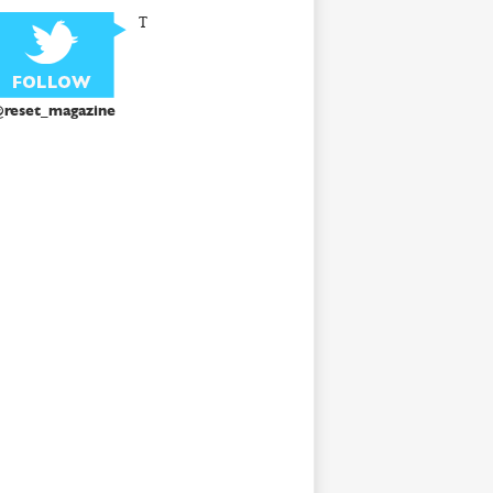
T
reset_magazine