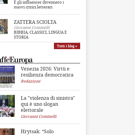
E gli influencer divennero i
nuovi critici letterari
ZATTERA SCIOLTA
Giovanni Cominelli
BIBBIA, CLASSICI, LINGUA E
STORIA
Tutti i blog »
Venezia 2026: Virtù e
resilienza democratica
Redazione
La "violenza di sinistra"
qui è uno slogan
elettorale
Giovanni Cominelli
Hrytsak: “Solo