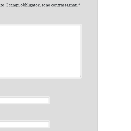
ato.
I campi obbligatori sono contrassegnati
*