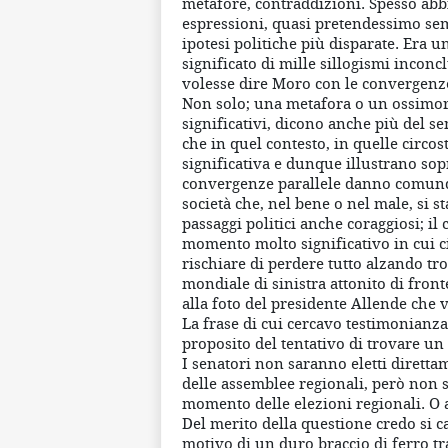
metafore, contraddizioni. Spesso abb
espressioni, quasi pretendessimo sem
ipotesi politiche più disparate. Era u
significato di mille sillogismi inconc
volesse dire Moro con le convergenze
Non solo; una metafora o un ossimor
significativi, dicono anche più del se
che in quel contesto, in quelle circo
significativa e dunque illustrano sop
convergenze parallele danno comunq
società che, nel bene o nel male, si
passaggi politici anche coraggiosi; 
momento molto significativo in cui ci
rischiare di perdere tutto alzando tr
mondiale di sinistra attonito di fro
alla foto del presidente Allende che v
La frase di cui cercavo testimonianza
proposito del tentativo di trovare un
I senatori non saranno eletti dirett
delle assemblee regionali, però non sa
momento delle elezioni regionali. O 
Del merito della questione credo si ca
motivo di un duro braccio di ferro t