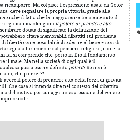
ssa ricomporre. Ma colpisce l’espressione usata da Gotor
a, deve segnalare la propria vittoria, grazie alla
 ma anche il fatto che la maggioranza ha mantenuto il
lee regionali mantengono
il potere di prendere atto
.
sembrare dotata di significato la definizione del
@
i potrebbero citare memorabili dibattiti sul problema
e di libertà come possibilità di aderire al bene e non di
ietà segnata fortemente dal pensiero religioso, come la
nni fa, si comprende che, posto in Dio il fondamento
re il male. Ma nella società di oggi qual è il
qualcosa possa essere definito
potere
? Se non è
 atto, che potere è?
vere il potere di prendere atto della forza di gravità,
mili. Che cosa si intenda dire nel contesto del dibattito
lema del motivo per cui oggi un’espressione del genere
comprensibile.