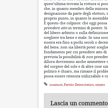
quest’ultima trovata la rottura si po
che, in quanto membro della minoranz
designazione da parte degli elettori,
proprio punto, in quanto le assemb
È questo che colpisce: che oggi possa 
prendere atto
in termini di potere. S
del libero arbitrio o sulla definizion
scegliere tra bene e male. In una soc
nostra era fino a pochi secoli o dece
del bene, non sia libertà poter sceglie
fondamento per cui prendere atto di 
prevista la possibilità di
non
prendere
Allora dovremmo anche ammettere di a
del sorgere del sole e di altre cose si
politico è chiaro, ma rimane il prob
possa essere ritenuta utilizzabile e 
ossimori
,
Partito Democratico
,
senato
Lascia un commento