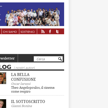
CHI SIAMO
SOSTIENICI
Cerca
wsletter
LOG
i nostri autori
LA BELLA
CONFUSIONE
Oscar Iarussi
Theo Angelopoulos, il cinema
come respiro
IL SOTTOSCRITTO
Gianni Bonina