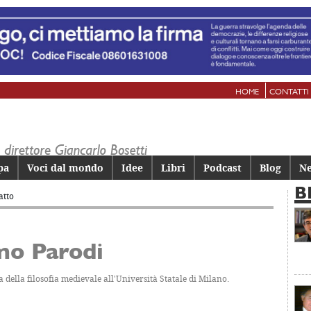
HOME
CONTATTI
pa
Voci dal mondo
Idee
Libri
Podcast
Blog
Ne
B
atto
mo Parodi
a della filosofia medievale all'Università Statale di Milano.