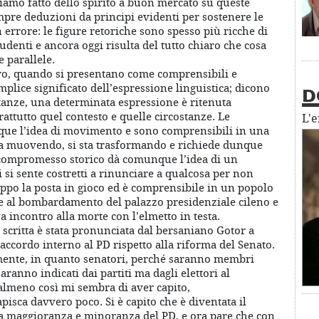
iamo fatto dello spirito a buon mercato su queste
pre deduzioni da principi evidenti per sostenere le
n errore: le figure retoriche sono spesso più ricche di
ludenti e ancora oggi risulta del tutto chiaro che cosa
 parallele.
o, quando si presentano come comprensibili e
mplice significato dell’espressione linguistica; dicono
D
stanze, una determinata espressione è ritenuta
rattutto quel contesto e quelle circostanze. Le
L'
ue l’idea di movimento e sono comprensibili in una
 sta muovendo, si sta trasformando e richiede dunque
il compromesso storico dà comunque l’idea di un
 si sente costretti a rinunciare a qualcosa per non
oppo la posta in gioco ed è comprensibile in un popolo
nte al bombardamento del palazzo presidenziale cileno e
a incontro alla morte con l’elmetto in testa.
 scritta è stata pronunciata dal bersaniano Gotor a
 accordo interno al PD rispetto alla riforma del Senato.
amente, in quanto senatori, perché saranno membri
ranno indicati dai partiti ma dagli elettori al
almeno così mi sembra di aver capito,
pisca davvero poco. Si è capito che è diventata il
ra maggioranza e minoranza del PD, e ora pare che con