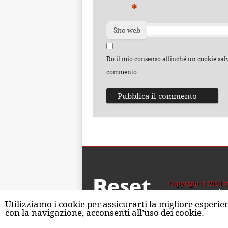
*
Sito web
Do il mio consenso affinché un cookie salvi
commento.
Reset
Copyright ® 2026 b
Home
Contatti
C
Utilizziamo i cookie per assicurarti la migliore esperie
con la navigazione, acconsenti all’uso dei cookie.
ISSN 2611-5883