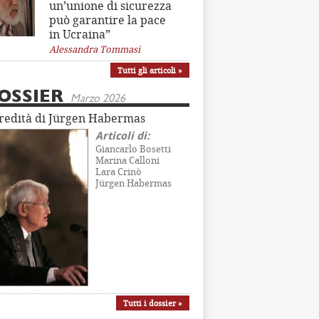
un’unione di sicurezza
può garantire la pace
in Ucraina”
Alessandra Tommasi
Tutti gli articoli »
OSSIER
Marzo 2026
eredità di Jürgen Habermas
Articoli di:
Giancarlo Bosetti
Marina Calloni
Lara Crinò
Jürgen Habermas
Tutti i dossier »