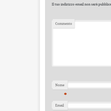
Il tuo indirizzo email non sarà pubblic
Commento
Nome
*
Email