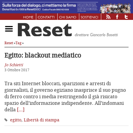
HOME
CONTATTI
CHI SIAMO
SOSTIENICI
Reset
»
Tag
»
Egitto: blackout mediatico
Jo Schietti
3 Ottobre 2017
Tra siti Internet bloccati, sparizioni e arresti di
giornalisti, il governo egiziano inasprisce il suo pugno
di ferro contro i media restringendo il già risicato
spazio dell’informazione indipendente. All’indomani
della
[…]
egitto
,
Libertà di stampa