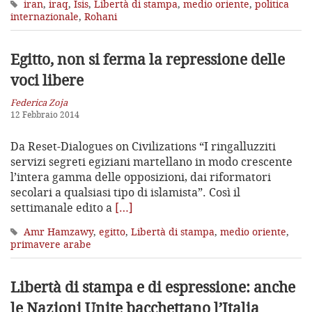
iran
,
iraq
,
Isis
,
Libertà di stampa
,
medio oriente
,
politica
internazionale
,
Rohani
Egitto, non si ferma la repressione delle
voci libere
Federica Zoja
12 Febbraio 2014
Da Reset-Dialogues on Civilizations “I ringalluzziti
servizi segreti egiziani martellano in modo crescente
l’intera gamma delle opposizioni, dai riformatori
secolari a qualsiasi tipo di islamista”. Così il
settimanale edito a
[…]
Amr Hamzawy
,
egitto
,
Libertà di stampa
,
medio oriente
,
primavere arabe
Libertà di stampa e di espressione:
anche
le Nazioni Unite bacchettano l’Italia