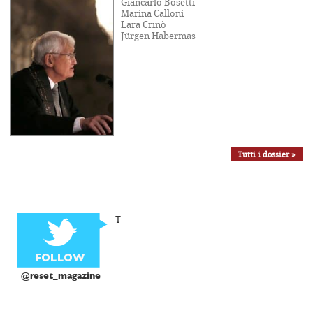
Giancarlo Bosetti
Marina Calloni
Lara Crinò
Jürgen Habermas
Tutti i dossier »
T
@reset_magazine