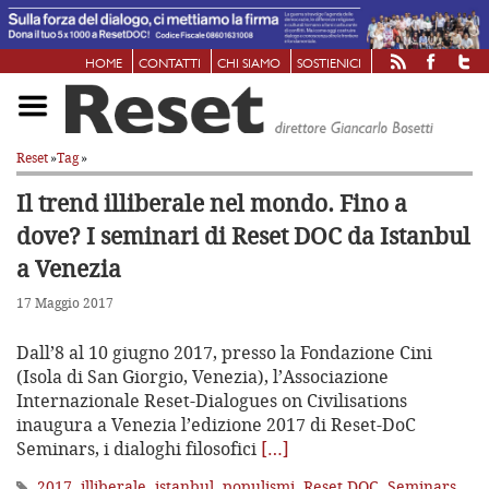
HOME
CONTATTI
CHI SIAMO
SOSTIENICI
Reset
»
Tag
»
Il trend illiberale nel mondo. Fino a
dove?
I seminari di Reset DOC da Istanbul
a Venezia
17 Maggio 2017
Dall’8 al 10 giugno 2017, presso la Fondazione Cini
(Isola di San Giorgio, Venezia), l’Associazione
Internazionale Reset-Dialogues on Civilisations
inaugura a Venezia l’edizione 2017 di Reset-DoC
Seminars, i dialoghi filosofici
[…]
2017
,
illiberale
,
istanbul
,
populismi
,
Reset DOC
,
Seminars
,