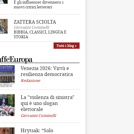
E gli influencer divennero i
nuovi critici letterari
ZATTERA SCIOLTA
Giovanni Cominelli
BIBBIA, CLASSICI, LINGUA E
STORIA
Tutti i blog »
Venezia 2026: Virtù e
resilienza democratica
Redazione
La "violenza di sinistra"
qui è uno slogan
elettorale
Giovanni Cominelli
Hrytsak: “Solo