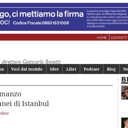
HOME
CONTATTI
pa
Voci dal mondo
Idee
Libri
Podcast
Blog
Ne
B
romanzo
anei di Istanbul
llino