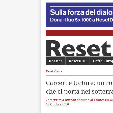
Menu principale
Dossier
Vai al contenuto principale
Vai al contenuto secondario
ResetDOC
Caffè Euro
Reset
»
Tag
»
Carceri e torture: un 
che ci porta nei sotterr
Intervista a Burhan Sönmez di Francesca Be
18 Ottobre 2016