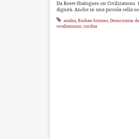
Da Reset-Dialogues on Civilizations O
dignità. Anche in una piccola cella s
analisi
,
Burhan Sönmez
,
Democrazia
,
de
totalitarismo
,
turchia