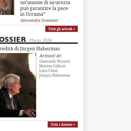
un’unione di sicurezza
può garantire la pace
in Ucraina”
Alessandra Tommasi
Tutti gli articoli »
OSSIER
Marzo 2026
eredità di Jürgen Habermas
Articoli di:
Giancarlo Bosetti
Marina Calloni
Lara Crinò
Jürgen Habermas
Tutti i dossier »