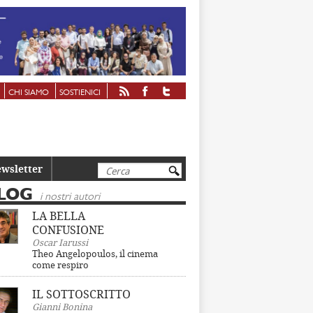
CHI SIAMO
SOSTIENICI
Cerca
wsletter
LOG
i nostri autori
LA BELLA
CONFUSIONE
Oscar Iarussi
Theo Angelopoulos, il cinema
come respiro
IL SOTTOSCRITTO
Gianni Bonina