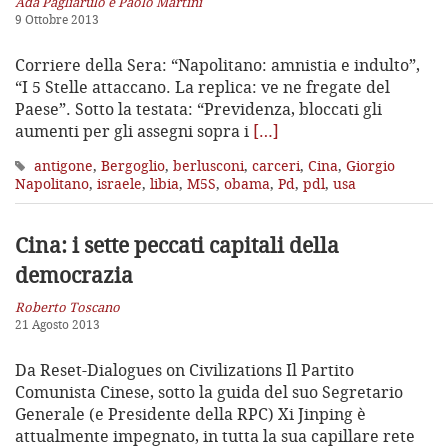
Ada Pagliarulo e Paolo Martini
9 Ottobre 2013
Corriere della Sera: “Napolitano: amnistia e indulto”,
“I 5 Stelle attaccano. La replica: ve ne fregate del
Paese”. Sotto la testata: “Previdenza, bloccati gli
aumenti per gli assegni sopra i
[…]
antigone
,
Bergoglio
,
berlusconi
,
carceri
,
Cina
,
Giorgio
Napolitano
,
israele
,
libia
,
M5S
,
obama
,
Pd
,
pdl
,
usa
Cina: i sette peccati capitali della
democrazia
Roberto Toscano
21 Agosto 2013
Da Reset-Dialogues on Civilizations Il Partito
Comunista Cinese, sotto la guida del suo Segretario
Generale (e Presidente della RPC) Xi Jinping è
attualmente impegnato, in tutta la sua capillare rete