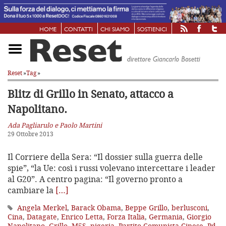
HOME
CONTATTI
CHI SIAMO
SOSTIENICI
Reset
»
Tag
»
Blitz di Grillo in Senato, attacco a
Napolitano.
Ada Pagliarulo e Paolo Martini
29 Ottobre 2013
Il Corriere della Sera: “Il dossier sulla guerra delle
spie”, “la Ue: così i russi volevano intercettare i leader
al G20”. A centro pagina: “Il governo pronto a
cambiare la
[…]
Angela Merkel
,
Barack Obama
,
Beppe Grillo
,
berlusconi
,
Cina
,
Datagate
,
Enrico Letta
,
Forza Italia
,
Germania
,
Giorgio
Napolitano
,
Grillo
,
M5S
,
nigeria
,
Partito Comunista Cinese
,
Pd
,