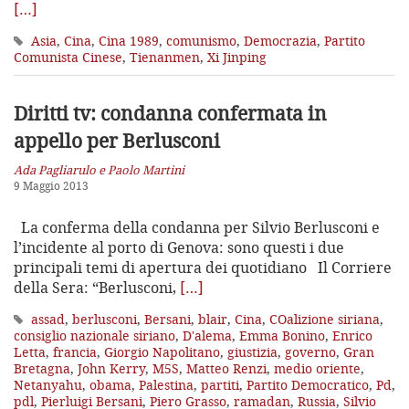
[…]
Asia
,
Cina
,
Cina 1989
,
comunismo
,
Democrazia
,
Partito
Comunista Cinese
,
Tienanmen
,
Xi Jinping
Diritti tv: condanna confermata in
appello per Berlusconi
Ada Pagliarulo e Paolo Martini
9 Maggio 2013
La conferma della condanna per Silvio Berlusconi e
l’incidente al porto di Genova: sono questi i due
principali temi di apertura dei quotidiano Il Corriere
della Sera: “Berlusconi,
[…]
assad
,
berlusconi
,
Bersani
,
blair
,
Cina
,
COalizione siriana
,
consiglio nazionale siriano
,
D'alema
,
Emma Bonino
,
Enrico
Letta
,
francia
,
Giorgio Napolitano
,
giustizia
,
governo
,
Gran
Bretagna
,
John Kerry
,
M5S
,
Matteo Renzi
,
medio oriente
,
Netanyahu
,
obama
,
Palestina
,
partiti
,
Partito Democratico
,
Pd
,
pdl
,
Pierluigi Bersani
,
Piero Grasso
,
ramadan
,
Russia
,
Silvio