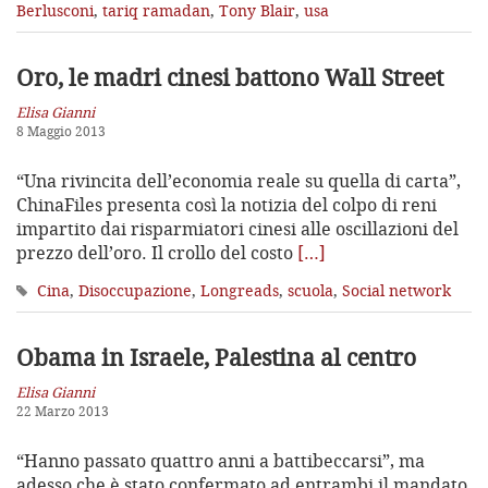
Berlusconi
,
tariq ramadan
,
Tony Blair
,
usa
Oro, le madri cinesi battono Wall Street
Elisa Gianni
8 Maggio 2013
“Una rivincita dell’economia reale su quella di carta”,
ChinaFiles presenta così la notizia del colpo di reni
impartito dai risparmiatori cinesi alle oscillazioni del
prezzo dell’oro. Il crollo del costo
[…]
Cina
,
Disoccupazione
,
Longreads
,
scuola
,
Social network
Obama in Israele, Palestina al centro
Elisa Gianni
22 Marzo 2013
“Hanno passato quattro anni a battibeccarsi”, ma
adesso che è stato confermato ad entrambi il mandato,