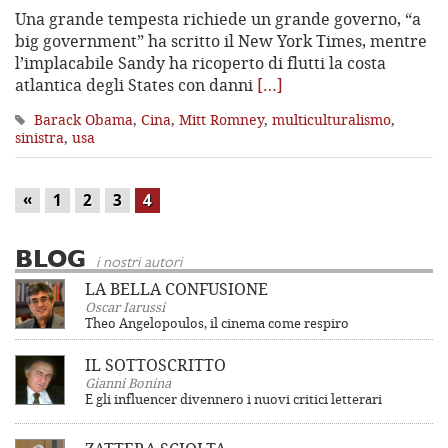
Una grande tempesta richiede un grande governo, “a
big government” ha scritto il New York Times, mentre
l’implacabile Sandy ha ricoperto di flutti la costa
atlantica degli States con danni
[…]
Barack Obama
,
Cina
,
Mitt Romney
,
multiculturalismo
,
sinistra
,
usa
«
1
2
3
4
BLOG
i nostri autori
LA BELLA CONFUSIONE
Oscar Iarussi
Theo Angelopoulos, il cinema come respiro
IL SOTTOSCRITTO
Gianni Bonina
E gli influencer divennero i nuovi critici letterari