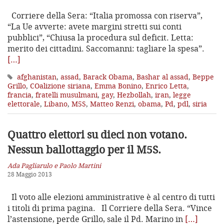
Corriere della Sera: “Italia promossa con riserva”,
“La Ue avverte: avete margini stretti sui conti
pubblici”, “Chiusa la procedura sul deficit. Letta:
merito dei cittadini. Saccomanni: tagliare la spesa”.
[…]
afghanistan
,
assad
,
Barack Obama
,
Bashar al assad
,
Beppe
Grillo
,
COalizione siriana
,
Emma Bonino
,
Enrico Letta
,
francia
,
fratelli musulmani
,
gay
,
Hezbollah
,
iran
,
legge
elettorale
,
Libano
,
M5S
,
Matteo Renzi
,
obama
,
Pd
,
pdl
,
siria
Quattro elettori su dieci non votano.
Nessun ballottaggio per il M5S.
Ada Pagliarulo e Paolo Martini
28 Maggio 2013
Il voto alle elezioni amministrative è al centro di tutti
i titoli di prima pagina. Il Corriere della Sera. “Vince
l’astensione, perde Grillo, sale il Pd. Marino in
[…]