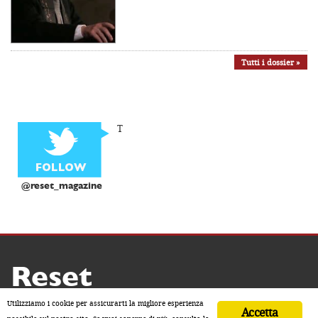
Tutti i dossier »
T
@reset_magazine
Reset
Copyright ® 2026 by Reset
Utilizziamo i cookie per assicurarti la migliore esperienza
Accetta
Home
Contatti
Chi siamo
Sostienici