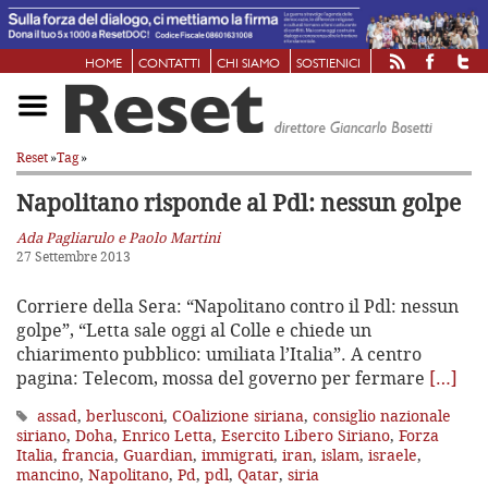
HOME
CONTATTI
CHI SIAMO
SOSTIENICI
Reset
»
Tag
»
Napolitano risponde al Pdl: nessun golpe
Ada Pagliarulo e Paolo Martini
27 Settembre 2013
Corriere della Sera: “Napolitano contro il Pdl: nessun
golpe”, “Letta sale oggi al Colle e chiede un
chiarimento pubblico: umiliata l’Italia”. A centro
pagina: Telecom, mossa del governo per fermare
[…]
assad
,
berlusconi
,
COalizione siriana
,
consiglio nazionale
siriano
,
Doha
,
Enrico Letta
,
Esercito Libero Siriano
,
Forza
Italia
,
francia
,
Guardian
,
immigrati
,
iran
,
islam
,
israele
,
mancino
,
Napolitano
,
Pd
,
pdl
,
Qatar
,
siria