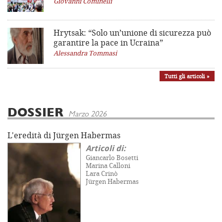
Giovanni Cominelli
Hrytsak: “Solo un’unione di sicurezza può
garantire la pace in Ucraina”
Alessandra Tommasi
Tutti gli articoli »
DOSSIER
Marzo 2026
L'eredità di Jürgen Habermas
Articoli di:
Giancarlo Bosetti
Marina Calloni
Lara Crinò
Jürgen Habermas