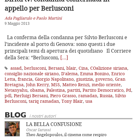
appello per Berlusconi
Ada Pagliarulo e Paolo Martini
9 Maggio 2013
La conferma della condanna per Silvio Berlusconi e
l’incidente al porto di Genova: sono questi i due
principali temi di apertura dei quotidiano Il Corriere
della Sera: “Berlusconi,
[…]
assad
,
berlusconi
,
Bersani
,
blair
,
Cina
,
COalizione siriana
,
consiglio nazionale siriano
,
D'alema
,
Emma Bonino
,
Enrico
Letta
,
francia
,
Giorgio Napolitano
,
giustizia
,
governo
,
Gran
Bretagna
,
John Kerry
,
M5S
,
Matteo Renzi
,
medio oriente
,
Netanyahu
,
obama
,
Palestina
,
partiti
,
Partito Democratico
,
Pd
,
pdl
,
Pierluigi Bersani
,
Piero Grasso
,
ramadan
,
Russia
,
Silvio
Berlusconi
,
tariq ramadan
,
Tony Blair
,
usa
BLOG
i nostri autori
LA BELLA CONFUSIONE
Oscar Iarussi
Theo Angelopoulos, il cinema come respiro