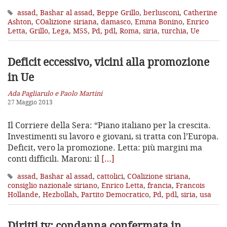
assad
,
Bashar al assad
,
Beppe Grillo
,
berlusconi
,
Catherine
Ashton
,
COalizione siriana
,
damasco
,
Emma Bonino
,
Enrico
Letta
,
Grillo
,
Lega
,
M5S
,
Pd
,
pdl
,
Roma
,
siria
,
turchia
,
Ue
Deficit eccessivo, vicini alla promozione
in Ue
Ada Pagliarulo e Paolo Martini
27 Maggio 2013
Il Corriere della Sera: “Piano italiano per la crescita.
Investimenti su lavoro e giovani, si tratta con l’Europa.
Deficit, vero la promozione. Letta: più margini ma
conti difficili. Maroni: il
[…]
assad
,
Bashar al assad
,
cattolici
,
COalizione siriana
,
consiglio nazionale siriano
,
Enrico Letta
,
francia
,
Francois
Hollande
,
Hezbollah
,
Partito Democratico
,
Pd
,
pdl
,
siria
,
usa
Diritti tv: condanna confermata in