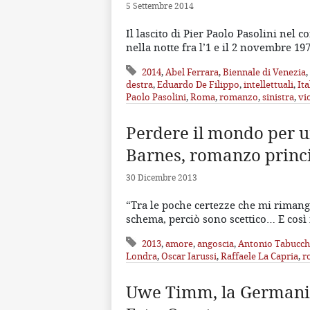
5 Settembre 2014
Il lascito di Pier Paolo Pasolini nel 
nella notte fra l’1 e il 2 novembre 19
2014
,
Abel Ferrara
,
Biennale di Venezia
,
destra
,
Eduardo De Filippo
,
intellettuali
,
Ita
Paolo Pasolini
,
Roma
,
romanzo
,
sinistra
,
vi
Perdere il mondo per un
Barnes, romanzo princi
30 Dicembre 2013
“Tra le poche certezze che mi rimang
schema, perciò sono scettico… E così
2013
,
amore
,
angoscia
,
Antonio Tabucch
Londra
,
Oscar Iarussi
,
Raffaele La Capria
,
r
Uwe Timm, la Germania 