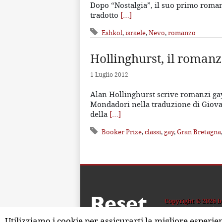
Dopo “Nostalgia”, il suo primo roma
tradotto
[…]
Eshkol
,
israele
,
Nevo
,
romanzo
Hollinghurst, il romanz
1 Luglio 2012
Alan Hollinghurst scrive romanzi gay.
Mondadori nella traduzione di Giovan
della
[…]
Booker Prize
,
classi
,
gay
,
Gran Bretagna
Reset
Copyright ® 2026 b
Home
Contatti
C
Utilizziamo i cookie per assicurarti la migliore esperie