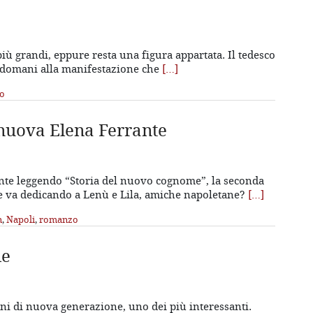
più grandi, eppure resta una figura appartata. Il tedesco
e domani alla manifestazione che
[…]
to
 nuova Elena Ferrante
ente leggendo “Storia del nuovo cognome”, la seconda
nte va dedicando a Lenù e Lila, amiche napoletane?
[…]
n
,
Napoli
,
romanzo
le
iani di nuova generazione, uno dei più interessanti.