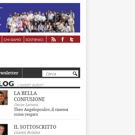
CHI SIAMO
SOSTIENICI
Cerca
wsletter
LOG
i nostri autori
LA BELLA
CONFUSIONE
Oscar Iarussi
Theo Angelopoulos, il cinema
come respiro
IL SOTTOSCRITTO
Gianni Bonina