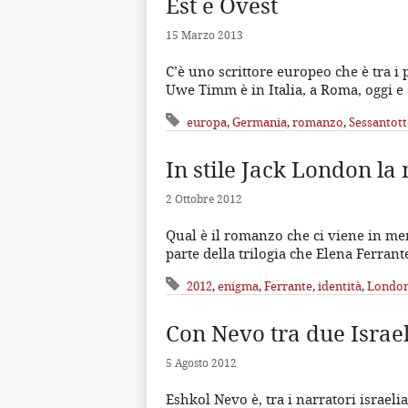
Est e Ovest
15 Marzo 2013
C’è uno scrittore europeo che è tra i 
Uwe Timm è in Italia, a Roma, oggi 
europa
,
Germania
,
romanzo
,
Sessantot
In stile Jack London la
2 Ottobre 2012
Qual è il romanzo che ci viene in m
parte della trilogia che Elena Ferra
2012
,
enigma
,
Ferrante
,
identità
,
Londo
Con Nevo tra due Israe
5 Agosto 2012
Eshkol Nevo è, tra i narratori israel