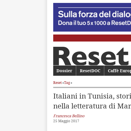
Menu principale
Dossier
Vai al contenuto principale
Vai al contenuto secondario
ResetDOC
Caffè Euro
Reset
»
Tag
»
Italiani in Tunisia, sto
nella letteratura di Ma
Francesca Bellino
25 Maggio 2017