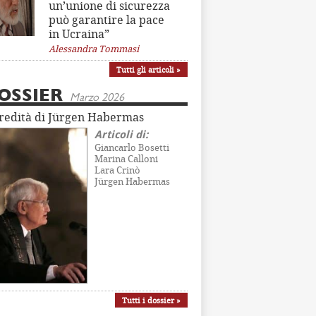
un’unione di sicurezza
può garantire la pace
in Ucraina”
Alessandra Tommasi
Tutti gli articoli »
OSSIER
Marzo 2026
eredità di Jürgen Habermas
Articoli di:
Giancarlo Bosetti
Marina Calloni
Lara Crinò
Jürgen Habermas
Tutti i dossier »