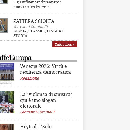
E gli influencer divennero i
nuovi critici letterari
ZATTERA SCIOLTA
Giovanni Cominelli
BIBBIA, CLASSICI, LINGUA E
STORIA
Tutti i blog »
Venezia 2026: Virtù e
resilienza democratica
Redazione
La "violenza di sinistra"
qui è uno slogan
elettorale
Giovanni Cominelli
Hrytsak: “Solo