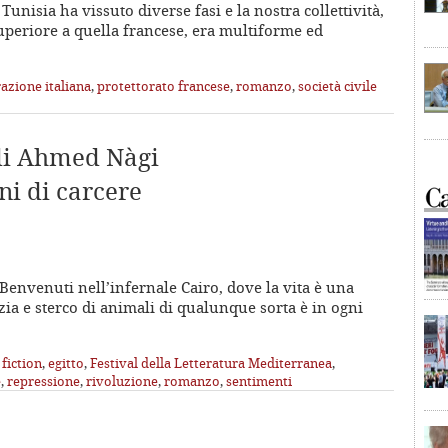
Tunisia ha vissuto diverse fasi e la nostra collettività,
uperiore a quella francese, era multiforme ed
azione italiana
,
protettorato francese
,
romanzo
,
società civile
 di Ahmed Nàgi
ni di carcere
Benvenuti nell’infernale Cairo, dove la vita è una
ia e sterco di animali di qualunque sorta è in ogni
 fiction
,
egitto
,
Festival della Letteratura Mediterranea
,
e
,
repressione
,
rivoluzione
,
romanzo
,
sentimenti