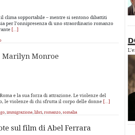
 il clima sopportabile – mentre si sentono dibattiti
sia per l’onnipresenza di uno straordinario romanzo
urante
[…]
o
D
L'
e Marilyn Monroe
 Roma e la sua forza di attrazione. Le violenze del
, le violenze di chi sfrutta il corpo delle donne
[…]
ego
,
immigrazione
,
libri
,
romanzo
,
somalia
ote sul film di Abel Ferrara