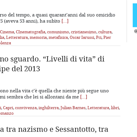
corso del tempo, a quasi quarant’anni dal suo omicidio
75 (aveva 53 anni), ha subìto
[…]
Cinema
,
CInematografia
,
comunismo
,
cristianesimo
,
cultura
,
@
lia
,
Letteratura
,
memoria
,
metafisica
,
Oscar Iarussi
,
Pci
,
Pier
olenza
o sguardo. “Livelli di vita” di
pe del 2013
ono nella vita c’è quella che niente più segue uno
 mi sembra che lei si allontani da me
[…]
i
,
Capri
,
convivenza
,
inghilterra
,
Julian Barnes
,
Letteratura
,
libri
,
omanzo
tra nazismo e Sessantotto, tra