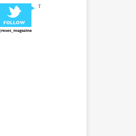
T
reset_magazine