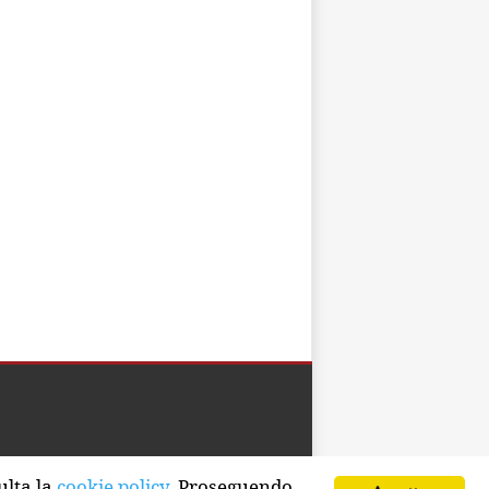
Developed by Watuppa
ulta la
cookie policy
. Proseguendo