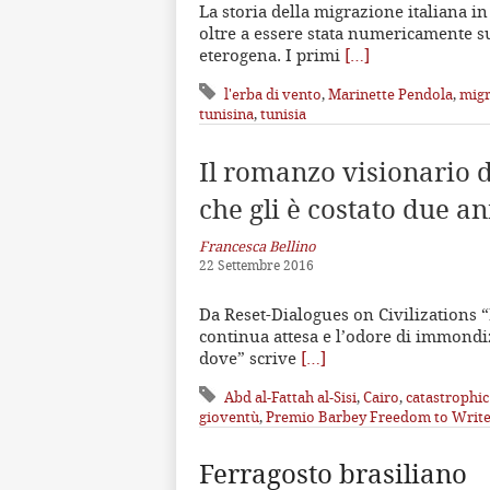
La storia della migrazione italiana in 
oltre a essere stata numericamente s
eterogena. I primi
[…]
l'erba di vento
,
Marinette Pendola
,
migr
tunisina
,
tunisia
Il romanzo visionario
che gli è costato due an
Francesca Bellino
22 Settembre 2016
Da Reset-Dialogues on Civilizations “
continua attesa e l’odore di immondiz
dove” scrive
[…]
Abd al-Fattah al-Sisi
,
Cairo
,
catastrophic
gioventù
,
Premio Barbey Freedom to Writ
Ferragosto brasiliano