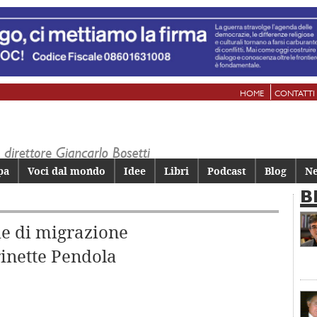
HOME
CONTATTI
pa
Voci dal mondo
Idee
Libri
Podcast
Blog
Ne
B
rie di migrazione
rinette Pendola