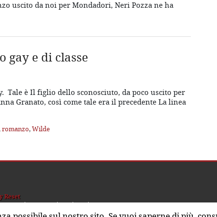
nzo uscito da noi per Mondadori, Neri Pozza ne ha
o gay e di classe
 Tale è Il figlio dello sconosciuto, da poco uscito per
na Granato, così come tale era il precedente La linea
,
romanzo
,
Wilde
y Reset
hi siamo
Sostienici
nza possibile sul nostro sito. Se vuoi saperne di più, cons