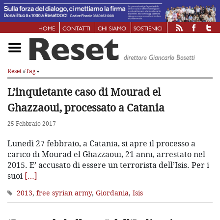
HOME
CONTATTI
CHI SIAMO
SOSTIENICI
Reset
»
Tag
»
L’inquietante caso di Mourad el
Ghazzaoui, processato a Catania
25 Febbraio 2017
Lunedì 27 febbraio, a Catania, si apre il processo a
carico di Mourad el Ghazzaoui, 21 anni, arrestato nel
2015. E’ accusato di essere un terrorista dell’Isis. Per i
suoi
[…]
2013
,
free syrian army
,
Giordania
,
Isis