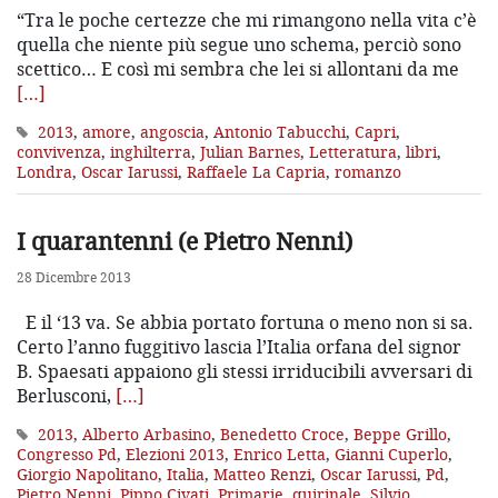
“Tra le poche certezze che mi rimangono nella vita c’è
quella che niente più segue uno schema, perciò sono
scettico… E così mi sembra che lei si allontani da me
[…]
2013
,
amore
,
angoscia
,
Antonio Tabucchi
,
Capri
,
convivenza
,
inghilterra
,
Julian Barnes
,
Letteratura
,
libri
,
Londra
,
Oscar Iarussi
,
Raffaele La Capria
,
romanzo
I quarantenni (e Pietro Nenni)
28 Dicembre 2013
E il ‘13 va. Se abbia portato fortuna o meno non si sa.
Certo l’anno fuggitivo lascia l’Italia orfana del signor
B. Spaesati appaiono gli stessi irriducibili avversari di
Berlusconi,
[…]
2013
,
Alberto Arbasino
,
Benedetto Croce
,
Beppe Grillo
,
Congresso Pd
,
Elezioni 2013
,
Enrico Letta
,
Gianni Cuperlo
,
Giorgio Napolitano
,
Italia
,
Matteo Renzi
,
Oscar Iarussi
,
Pd
,
Pietro Nenni
,
Pippo Civati
,
Primarie
,
quirinale
,
Silvio