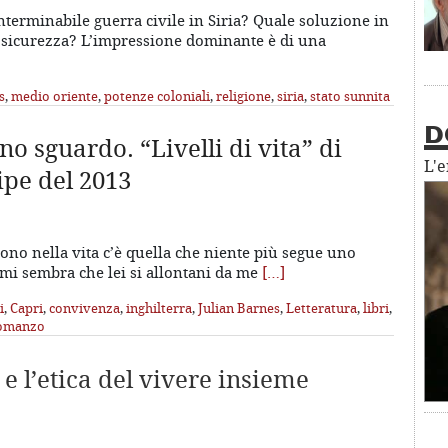
interminabile guerra civile in Siria? Quale soluzione in
à e sicurezza? L’impressione dominante è di una
s
,
medio oriente
,
potenze coloniali
,
religione
,
siria
,
stato sunnita
D
o sguardo. “Livelli di vita” di
L'
pe del 2013
ono nella vita c’è quella che niente più segue uno
 mi sembra che lei si allontani da me
[…]
i
,
Capri
,
convivenza
,
inghilterra
,
Julian Barnes
,
Letteratura
,
libri
,
omanzo
 e l’etica del vivere insieme