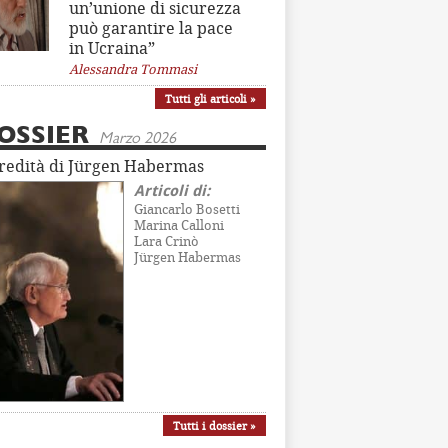
un’unione di sicurezza
può garantire la pace
in Ucraina”
Alessandra Tommasi
Tutti gli articoli »
OSSIER
Marzo 2026
eredità di Jürgen Habermas
Articoli di:
Giancarlo Bosetti
Marina Calloni
Lara Crinò
Jürgen Habermas
Tutti i dossier »