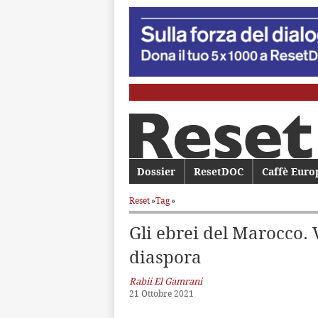
Menu principale
Dossier
Vai al contenuto principale
Vai al contenuto secondario
ResetDOC
Caffè Euro
Reset
»
Tag
»
Gli ebrei del Marocco.
diaspora
Rabii El Gamrani
21 Ottobre 2021