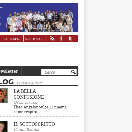
CHI SIAMO
SOSTIENICI
Cerca
wsletter
LOG
i nostri autori
LA BELLA
CONFUSIONE
Oscar Iarussi
Theo Angelopoulos, il cinema
come respiro
IL SOTTOSCRITTO
Gianni Bonina