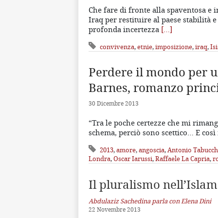
Che fare di fronte alla spaventosa e 
Iraq per restituire al paese stabilit
profonda incertezza
[…]
convivenza
,
etnie
,
imposizione
,
iraq
,
Isi
Perdere il mondo per un
Barnes, romanzo princi
30 Dicembre 2013
“Tra le poche certezze che mi rimang
schema, perciò sono scettico… E così
2013
,
amore
,
angoscia
,
Antonio Tabucch
Londra
,
Oscar Iarussi
,
Raffaele La Capria
,
r
Il pluralismo nell’Islam
Abdulaziz Sachedina parla con Elena Dini
22 Novembre 2013