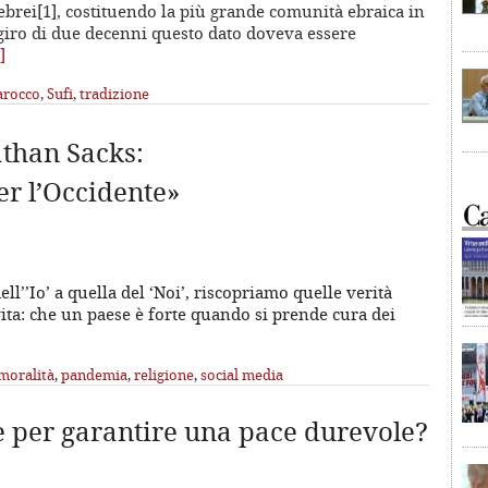
ebrei[1], costituendo la più grande comunità ebraica in
iro di due decenni questo dato doveva essere
]
rocco
,
Sufi
,
tradizione
athan Sacks:
er l’Occidente»
ll’’Io’ a quella del ‘Noi’, riscopriamo quelle verità
ita: che un paese è forte quando si prende cura dei
moralità
,
pandemia
,
religione
,
social media
e per garantire una pace durevole?