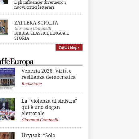
E gli influencer divennero i
nuovi critici letterari
ZATTERA SCIOLTA
Giovanni Cominelli
BIBBIA, CLASSICI, LINGUA E
STORIA
Tutti i blog »
Venezia 2026: Virtù e
resilienza democratica
Redazione
La "violenza di sinistra"
qui è uno slogan
elettorale
Giovanni Cominelli
Hrytsak: “Solo