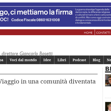
HOME
CONTATTI
pa
Voci dal mondo
Idee
Libri
Podcast
Blog
Ne
B
 Viaggio in una comunità diventata