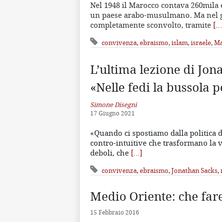
Nel 1948 il Marocco contava 260mila 
un paese arabo-musulmano. Ma nel g
completamente sconvolto, tramite
[…
convivenza
,
ebraismo
,
islam
,
israele
,
Ma
L’ultima lezione di Jon
«Nelle fedi la bussola p
Simone Disegni
17 Giugno 2021
«Quando ci spostiamo dalla politica de
contro-intuitive che trasformano la v
deboli, che
[…]
convivenza
,
ebraismo
,
Jonathan Sacks
,
Medio Oriente: che far
15 Febbraio 2016