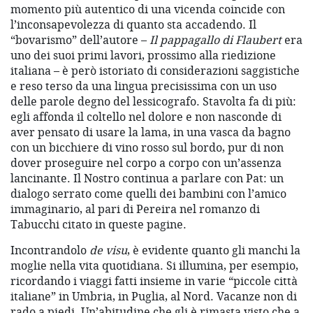
momento più autentico di una vicenda coincide con
l’inconsapevolezza di quanto sta accadendo. Il
“bovarismo” dell’autore –
Il pappagallo di Flaubert
era
uno dei suoi primi lavori, prossimo alla riedizione
italiana – è però istoriato di considerazioni saggistiche
e reso terso da una lingua precisissima con un uso
delle parole degno del lessicografo. Stavolta fa di più:
egli affonda il coltello nel dolore e non nasconde di
aver pensato di usare la lama, in una vasca da bagno
con un bicchiere di vino rosso sul bordo, pur di non
dover proseguire nel corpo a corpo con un’assenza
lancinante. Il Nostro continua a parlare con Pat: un
dialogo serrato come quelli dei bambini con l’amico
immaginario, al pari di Pereira nel romanzo di
Tabucchi citato in queste pagine.
Incontrandolo
de visu
, è evidente quanto gli manchi la
moglie nella vita quotidiana. Si illumina, per esempio,
ricordando i viaggi fatti insieme in varie “piccole città
italiane” in Umbria, in Puglia, al Nord. Vacanze non di
rado a piedi. Un’abitudine che gli è rimasta visto che a