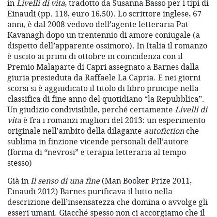
in
Livelli di vita
, tradotto da Susanna Basso per i tipi di
Einaudi (pp. 118, euro 16,50). Lo scrittore inglese, 67
anni, è dal 2008 vedovo dell’agente letteraria Pat
Kavanagh dopo un trentennio di amore coniugale (a
dispetto dell’apparente ossimoro). In Italia il romanzo
è uscito ai primi di ottobre in coincidenza con il
Premio Malaparte di Capri assegnato a Barnes dalla
giuria presieduta da Raffaele La Capria. E nei giorni
scorsi
si è aggiudicato il titolo di libro principe nella
classifica di fine anno del quotidiano “la Repubblica”.
Un giudizio condivisibile, perché certamente
Livelli di
vita
è fra i romanzi migliori del 2013: un esperimento
originale nell’ambito della dilagante
autofiction
che
sublima in finzione vicende personali dell’autore
(forma di “nevrosi” e terapia letteraria al tempo
stesso)
Già in
Il senso di una fine
(Man Booker Prize 2011,
Einaudi 2012) Barnes purificava il lutto nella
descrizione dell’insensatezza che domina o avvolge gli
esseri umani. Giacché spesso non ci accorgiamo che il