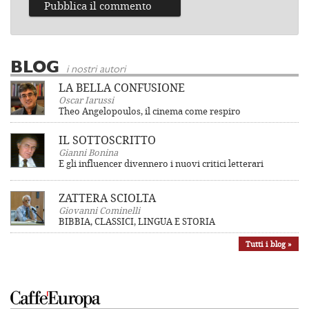
BLOG
i nostri autori
LA BELLA CONFUSIONE
Oscar Iarussi
Theo Angelopoulos, il cinema come respiro
IL SOTTOSCRITTO
Gianni Bonina
E gli influencer divennero i nuovi critici letterari
ZATTERA SCIOLTA
Giovanni Cominelli
BIBBIA, CLASSICI, LINGUA E STORIA
Tutti i blog »