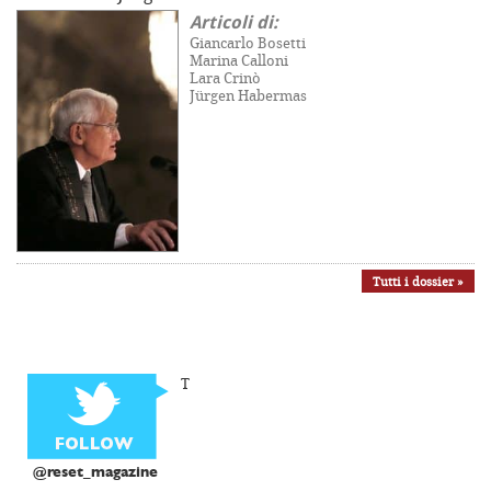
Articoli di:
Giancarlo Bosetti
Marina Calloni
Lara Crinò
Jürgen Habermas
Tutti i dossier »
T
@reset_magazine