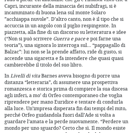
Capri, incurante della minaccia dei nubifragi, si è
incamminato di buona lena sul monte Solaro
”acchiappa nuvole”. D’altro canto, non è il tipo che si
accuccia in un angolo con il piglio respingente. In
piazzetta, alla fine di un discorso su letteratura e idee
(“Non si può scrivere
Guerra e pace
e poi farne una
teoria”), una signora lo interroga sul… “pappagallo di
Balzac”: lui non se la prende affatto, ride di gusto, si
accende una sigaretta e fa intendere che quasi quasi
cambierebbe il titolo del suo libro.
In
Livelli di vita
Barnes aveva bisogno di porre una
distanza “letteraria”, di assumere una prospettiva
romanzesca e storica prima di compiere la sua discesa
agli inferi, a mo’ di Orfeo contemporaneo che voglia
riprendere per mano Euridice e tentare di condurla
alla luce. Un’impresa disperata fin dai tempi del mito,
perché Orfeo guidandola fuori dall’Ade si volta a
guardare l’amata e la perde nuovamente. “Perdere un
mondo per uno sguardo? Certo che sì. Il mondo esiste