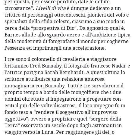
per questo, per essere perduto, date le debite
circostanze”.
Livelli di vita
è dunque dedicato a un
trittico di personaggi ottocenteschi, pionieri del volo e
specialisti della sfida celeste, ciascuno a suo modo in
cerca della “prospettiva di Dio”. Da agnostico qual è,
Barnes allude allo sguardo aereo e all’ambizione tipica
della modernità di fotografare il mondo per coglierne
l’essenza ed imprimergli una accelerazione.
I tre sono il colonnello di cavalleria e viaggiatore
britannico Fred Burnaby, il fotografo francese Nadar e
l’attrice parigina Sarah Bernhardt. A quest’ultima lo
scrittore attribuisce una relazione amorosa
immaginaria con Burnaby. Tutti e tre sorvolarono il
proprio tempo a bordo delle mongolfiere che i due
uomini oltretutto si impegnarono a progettare con
esiti il più delle volte disastrosi. Il loro impegno fu in
fondo teso a “rendere il soggettivo all’improvviso
oggettivo”, ovvero a propiziare quel “sorgere della
Terra” osservato un secolo dopo dagli astronauti in
viaggio verso la Luna. Per raggiungere gli dei, o