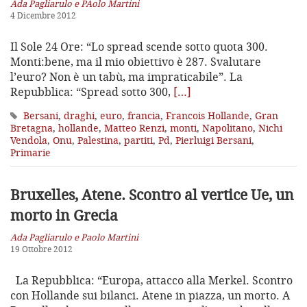
Ada Pagliarulo e PAolo Martini
4 Dicembre 2012
Il Sole 24 Ore: “Lo spread scende sotto quota 300.
Monti:bene, ma il mio obiettivo è 287. Svalutare
l’euro? Non è un tabù, ma impraticabile”. La
Repubblica: “Spread sotto 300,
[…]
Bersani
,
draghi
,
euro
,
francia
,
Francois Hollande
,
Gran
Bretagna
,
hollande
,
Matteo Renzi
,
monti
,
Napolitano
,
Nichi
Vendola
,
Onu
,
Palestina
,
partiti
,
Pd
,
Pierluigi Bersani
,
Primarie
Bruxelles, Atene. Scontro al vertice Ue, un
morto in Grecia
Ada Pagliarulo e Paolo Martini
19 Ottobre 2012
La Repubblica: “Europa, attacco alla Merkel. Scontro
con Hollande sui bilanci. Atene in piazza, un morto. A