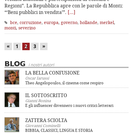
Regioni”. La Repubblica apre con le parole di Monti:
“‘Beni pubblici in vendita’”.
[…]
bce
,
corruzione
,
europa
,
governo
,
hollande
,
merkel
,
monti
,
severino
«
»
1
2
3
BLOG
i nostri autori
LA BELLA CONFUSIONE
Oscar Iarussi
Theo Angelopoulos, il cinema come respiro
IL SOTTOSCRITTO
Gianni Bonina
E gli influencer divennero i nuovi critici letterari
ZATTERA SCIOLTA
Giovanni Cominelli
BIBBIA, CLASSICI, LINGUA E STORIA