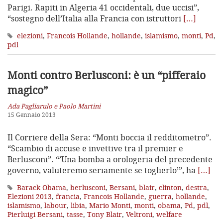
Parigi. Rapiti in Algeria 41 occidentali, due uccisi”,
“sostegno dell’Italia alla Francia con istruttori
[…]
elezioni
,
Francois Hollande
,
hollande
,
islamismo
,
monti
,
Pd
,
pdl
Monti contro Berlusconi: è un “pifferaio
magico”
Ada Pagliarulo e Paolo Martini
15 Gennaio 2013
Il Corriere della Sera: “Monti boccia il redditometro”.
“Scambio di accuse e invettive tra il premier e
Berlusconi”. “’Una bomba a orologeria del precedente
governo, valuteremo seriamente se toglierlo’”, ha
[…]
Barack Obama
,
berlusconi
,
Bersani
,
blair
,
clinton
,
destra
,
Elezioni 2013
,
francia
,
Francois Hollande
,
guerra
,
hollande
,
islamismo
,
labour
,
libia
,
Mario Monti
,
monti
,
obama
,
Pd
,
pdl
,
Pierluigi Bersani
,
tasse
,
Tony Blair
,
Veltroni
,
welfare