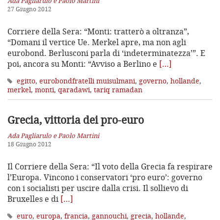
Ada Pagliarulo e Paolo Martini
27 Giugno 2012
Corriere della Sera: “Monti: tratterò a oltranza”,
“Domani il vertice Ue. Merkel apre, ma non agli
eurobond. Berlusconi parla di ‘indeterminatezza’”. E
poi, ancora su Monti: “Avviso a Berlino e
[…]
egitto
,
eurobondfratelli muisulmani
,
governo
,
hollande
,
merkel
,
monti
,
qaradawi
,
tariq ramadan
Grecia, vittoria dei pro-euro
Ada Pagliarulo e Paolo Martini
18 Giugno 2012
Il Corriere della Sera: “Il voto della Grecia fa respirare
l’Europa. Vincono i conservatori ‘pro euro’: governo
con i socialisti per uscire dalla crisi. Il sollievo di
Bruxelles e di
[…]
euro
,
europa
,
francia
,
gannouchi
,
grecia
,
hollande
,