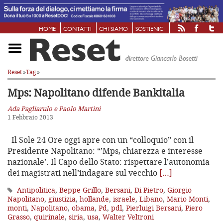
HOME
CONTATTI
CHI SIAMO
SOSTIENICI
Reset
»
Tag
»
Mps: Napolitano difende Bankitalia
Ada Pagliarulo e Paolo Martini
1 Febbraio 2013
Il Sole 24 Ore oggi apre con un “colloquio” con il
Presidente Napolitano: “’Mps, chiarezza e interesse
nazionale’. Il Capo dello Stato: rispettare l’autonomia
dei magistrati nell’indagare sul vecchio
[…]
Antipolitica
,
Beppe Grillo
,
Bersani
,
Di Pietro
,
Giorgio
Napolitano
,
giustizia
,
hollande
,
israele
,
Libano
,
Mario Monti
,
monti
,
Napolitano
,
obama
,
Pd
,
pdl
,
Pierluigi Bersani
,
Piero
Grasso
,
quirinale
,
siria
,
usa
,
Walter Veltroni