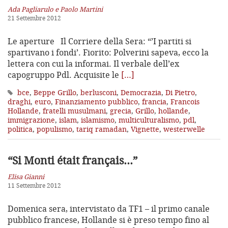
Ada Pagliarulo e Paolo Martini
21 Settembre 2012
Le aperture Il Corriere della Sera: “’I partiti si
spartivano i fondi’. Fiorito: Polverini sapeva, ecco la
lettera con cui la informai. Il verbale dell’ex
capogruppo Pdl. Acquisite le
[…]
bce
,
Beppe Grillo
,
berlusconi
,
Democrazia
,
Di Pietro
,
draghi
,
euro
,
Finanziamento pubblico
,
francia
,
Francois
Hollande
,
fratelli musulmani
,
grecia
,
Grillo
,
hollande
,
immigrazione
,
islam
,
islamismo
,
multiculturalismo
,
pdl
,
politica
,
populismo
,
tariq ramadan
,
Vignette
,
westerwelle
“Si Monti était français…”
Elisa Gianni
11 Settembre 2012
Domenica sera, intervistato da TF1 – il primo canale
pubblico francese, Hollande si è preso tempo fino al