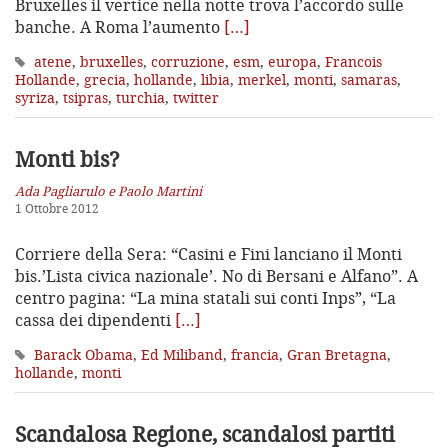
Bruxelles il vertice nella notte trova l’accordo sulle
banche. A Roma l’aumento
[…]
atene
,
bruxelles
,
corruzione
,
esm
,
europa
,
Francois
Hollande
,
grecia
,
hollande
,
libia
,
merkel
,
monti
,
samaras
,
syriza
,
tsipras
,
turchia
,
twitter
Monti bis?
Ada Pagliarulo e Paolo Martini
1 Ottobre 2012
Corriere della Sera: “Casini e Fini lanciano il Monti
bis.’Lista civica nazionale’. No di Bersani e Alfano”. A
centro pagina: “La mina statali sui conti Inps”, “La
cassa dei dipendenti
[…]
Barack Obama
,
Ed Miliband
,
francia
,
Gran Bretagna
,
hollande
,
monti
Scandalosa Regione, scandalosi partiti