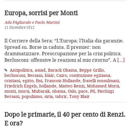
Europa, sorrisi per Monti
Ada PAgliarulo e Paolo Martini
11 Dicembre 2012
Il Corriere della Sera: “L’Europa: l’Italia dia garanzie.
Spread su. Borse in caduta. Il premier: non
drammatizzare. Preoccupazione per la crisi politica.
Berlusconi: offensive le reazioni al mio ritorno”. A
[…]
Antipolitica
,
assad
,
Barack Obama
,
Beppe Grillo
,
berlusconi
,
Bersani
,
blair
,
Cairo
,
costituzione egiziana
,
cristiani
,
egitto
,
fmi
,
Francois Hollande
,
fratelli musulmani
,
Friedrich Engels
,
hollande
,
Matteo Renzi
,
Mohamed Morsi
,
monti
,
morsi
,
Mubarak
,
obama
,
Oslo
,
pace
,
Pd
,
Pierluigi
Bersani
,
populismo
,
siria
,
tahrir
,
Tony Blair
Dopo le primarie, il 40 per cento di Renzi.
E ora?