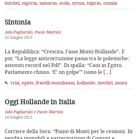
merkel
,
nigeria
,
samaras
,
scola
,
syriza
,
tsipras
,
tunisia
Sintonia
Ada Pagliarulo, Paolo Martini
15 Giugno 2012
La Repubblica: “Crescita, l’asse Monti-Hollande”. E
poi: “La legge anticorruzione passa tra le polemiche:
astenuti record nel Pdl”. Di spalla: “Caos in Egitto.
Parlamento chiuso. ‘E’ un golpe’” (sono le
[…]
crisi
,
egitto
,
fratelli musulmani
,
hollande
,
merkel
,
monti
Oggi Hollande in Italia
Ada Pagliarulo e Paolo Martini
14 Giugno 2012
Corriere della Sera: “Piano di Monti per le cessioni. In
vendita immobili e partecipazioni di Comuni e