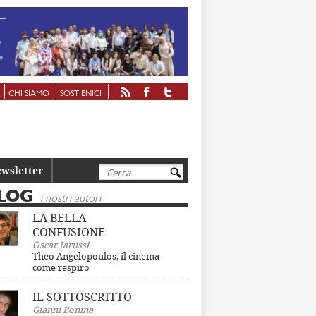
CHI SIAMO
SOSTIENICI
Cerca
wsletter
LOG
i nostri autori
LA BELLA
CONFUSIONE
Oscar Iarussi
Theo Angelopoulos, il cinema
come respiro
IL SOTTOSCRITTO
Gianni Bonina