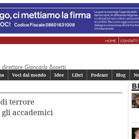
HOME
CONTATTI
pa
Voci dal mondo
Idee
Libri
Podcast
Blog
Ne
B
di terrore
 gli accademici