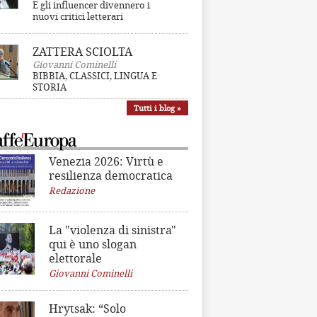
E gli influencer divennero i
nuovi critici letterari
ZATTERA SCIOLTA
Giovanni Cominelli
BIBBIA, CLASSICI, LINGUA E
STORIA
Tutti i blog »
Venezia 2026: Virtù e
resilienza democratica
Redazione
La "violenza di sinistra"
qui è uno slogan
elettorale
Giovanni Cominelli
Hrytsak: “Solo