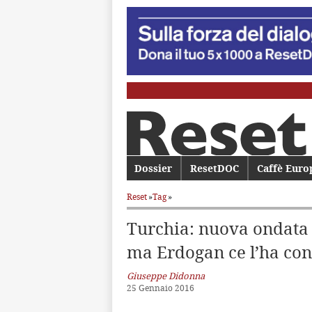
Menu principale
Dossier
Vai al contenuto principale
Vai al contenuto secondario
ResetDOC
Caffè Euro
Reset
»
Tag
»
Turchia: nuova ondata 
ma Erdogan ce l’ha con
Giuseppe Didonna
25 Gennaio 2016