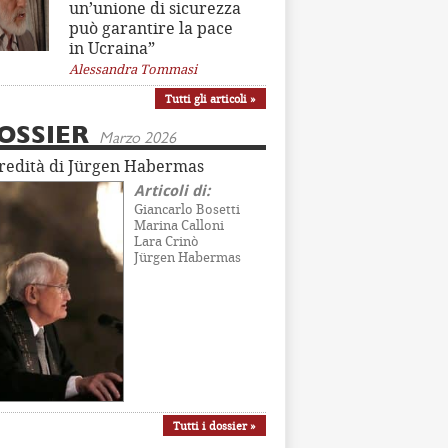
un’unione di sicurezza
può garantire la pace
in Ucraina”
Alessandra Tommasi
Tutti gli articoli »
OSSIER
Marzo 2026
eredità di Jürgen Habermas
Articoli di:
Giancarlo Bosetti
Marina Calloni
Lara Crinò
Jürgen Habermas
Tutti i dossier »