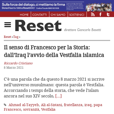
HOME
CONTATTI
CHI SIAMO
SOSTIENICI
Reset
»
Tag
»
Il senso di Francesco per la Storia:
dall’Iraq l’avvio della Vestfalia islamica
Riccardo Cristiano
8 Marzo 2021
C’è una parola che da questo 8 marzo 2021 si iscrive
nell’universo musulmano: questa parola è Vestfalia.
Accorciando i tempi della storia, che vede l’islam
ancora nel suo XIV secolo,
[…]
Ahmad al-Tayyeb
,
Ali al-Sistani
,
fratellanza
,
iraq
,
papa
Francesco
,
sovranità
,
Vestfalia