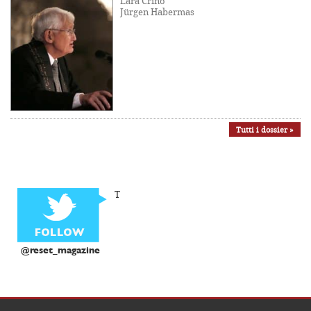
Lara Crinò
Jürgen Habermas
Tutti i dossier »
T
@reset_magazine