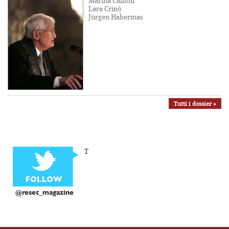
Marina Calloni
Lara Crinò
Jürgen Habermas
Tutti i dossier »
T
@reset_magazine