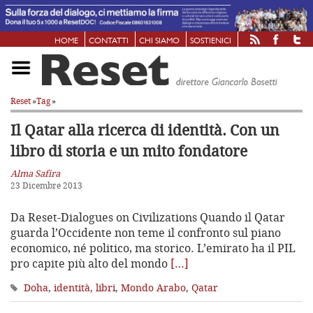
HOME
CONTATTI
CHI SIAMO
SOSTIENICI
Reset
»
Tag
»
Il Qatar alla ricerca di identità. Con un
libro di storia e un mito fondatore
Alma Safira
23 Dicembre 2013
Da Reset-Dialogues on Civilizations Quando il Qatar
guarda l’Occidente non teme il confronto sul piano
economico, né politico, ma storico. L’emirato ha il PIL
pro capite più alto del mondo
[…]
Doha
,
identità
,
libri
,
Mondo Arabo
,
Qatar