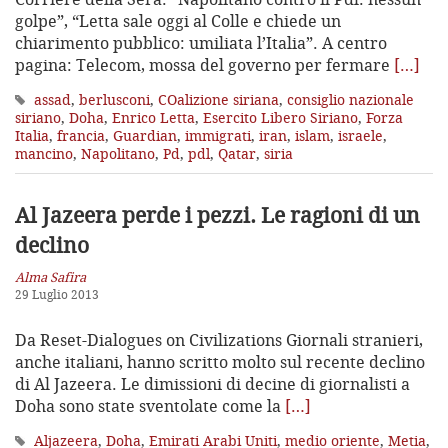
golpe”, “Letta sale oggi al Colle e chiede un
chiarimento pubblico: umiliata l’Italia”. A centro
pagina: Telecom, mossa del governo per fermare
[…]
assad
,
berlusconi
,
COalizione siriana
,
consiglio nazionale
siriano
,
Doha
,
Enrico Letta
,
Esercito Libero Siriano
,
Forza
Italia
,
francia
,
Guardian
,
immigrati
,
iran
,
islam
,
israele
,
mancino
,
Napolitano
,
Pd
,
pdl
,
Qatar
,
siria
Al Jazeera perde i pezzi. Le ragioni di un
declino
Alma Safira
29 Luglio 2013
Da Reset-Dialogues on Civilizations Giornali stranieri,
anche italiani, hanno scritto molto sul recente declino
di Al Jazeera. Le dimissioni di decine di giornalisti a
Doha sono state sventolate come la
[…]
Aljazeera
,
Doha
,
Emirati Arabi Uniti
,
medio oriente
,
Metia
,