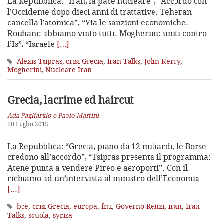
La Repubblica: “Iran, la pace nucleare”, “Accordo con
l’Occidente dopo dieci anni di trattative. Teheran
cancella l’atomica”, “Via le sanzioni economiche.
Rouhani: abbiamo vinto tutti. Mogherini: uniti contro
l’Is”, “Israele
[…]
Alexis Tsipras
,
crisi Grecia
,
Iran Talks
,
John Kerry
,
Mogherini
,
Nucleare Iran
Grecia, lacrime ed haircut
Ada Pagliarulo e Paolo Martini
10 Luglio 2015
La Repubblica: “Grecia, piano da 12 miliardi, le Borse
credono all’accordo”, “Tsipras presenta il programma:
Atene punta a vendere Pireo e aeroporti”. Con il
richiamo ad un’intervista al ministro dell’Economia
[…]
bce
,
crisi Grecia
,
europa
,
fmi
,
Governo Renzi
,
iran
,
Iran
Talks
,
scuola
,
syriza