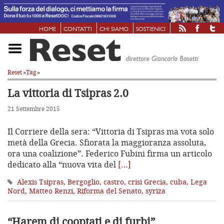
HOME
CONTATTI
CHI SIAMO
SOSTIENICI
Reset
»
Tag
»
La vittoria di Tsipras 2.0
21 Settembre 2015
Il Corriere della sera: “Vittoria di Tsipras ma vota solo
metà della Grecia. Sfiorata la maggioranza assoluta,
ora una coalizione”. Federico Fubini firma un articolo
dedicato alla “nuova vita del
[…]
Alexis Tsipras
,
Bergoglio
,
castro
,
crisi Grecia
,
cuba
,
Lega
Nord
,
Matteo Renzi
,
Riforma del Senato
,
syriza
“Harem di cooptati e di furbi”