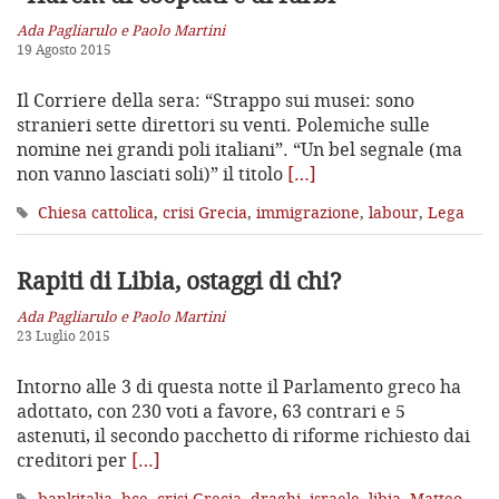
Ada Pagliarulo e Paolo Martini
19 Agosto 2015
Il Corriere della sera: “Strappo sui musei: sono
stranieri sette direttori su venti. Polemiche sulle
nomine nei grandi poli italiani”. “Un bel segnale (ma
non vanno lasciati soli)” il titolo
[…]
Chiesa cattolica
,
crisi Grecia
,
immigrazione
,
labour
,
Lega
Rapiti di Libia, ostaggi di chi?
Ada Pagliarulo e Paolo Martini
23 Luglio 2015
Intorno alle 3 di questa notte il Parlamento greco ha
adottato, con 230 voti a favore, 63 contrari e 5
astenuti, il secondo pacchetto di riforme richiesto dai
creditori per
[…]
bankitalia
,
bce
,
crisi Grecia
,
draghi
,
israele
,
libia
,
Matteo