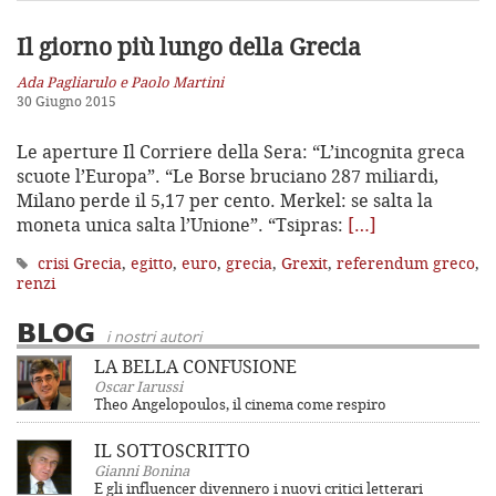
Il giorno più lungo della Grecia
Ada Pagliarulo e Paolo Martini
30 Giugno 2015
Le aperture Il Corriere della Sera: “L’incognita greca
scuote l’Europa”. “Le Borse bruciano 287 miliardi,
Milano perde il 5,17 per cento. Merkel: se salta la
moneta unica salta l’Unione”. “Tsipras:
[…]
crisi Grecia
,
egitto
,
euro
,
grecia
,
Grexit
,
referendum greco
,
renzi
BLOG
i nostri autori
LA BELLA CONFUSIONE
Oscar Iarussi
Theo Angelopoulos, il cinema come respiro
IL SOTTOSCRITTO
Gianni Bonina
E gli influencer divennero i nuovi critici letterari